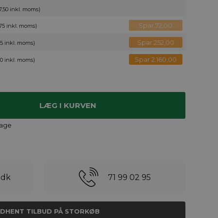
7,50 inkl. moms)
Spar 72,00
,75 inkl. moms)
Spar 252,00
75 inkl. moms)
Spar 2.160,00
50 inkl. moms)
dage
.dk
71 99 02 95
NDHENT TILBUD PÅ STORKØB