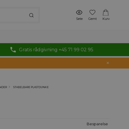
Sete
Gemt
Kurv
Gratis rådgivning +45 71 99 02 95
ØNDER
STABELBARE PLASTDUNKE
Besparelse