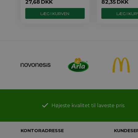
27,68
DKK
82,35
DKK
Højeste kvalitet til laveste pris
KONTORADRESSE
KUNDESE