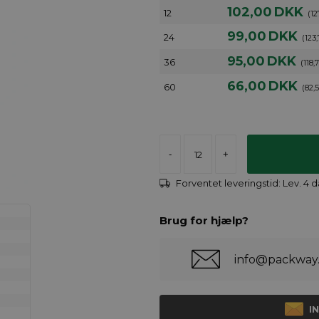
102,00
DKK
12
(12
99,00
DKK
24
(123
95,00
DKK
36
(118,
66,00
DKK
60
(82,
-
+
Forventet leveringstid:
Lev. 4 
Brug for hjælp?
info@packway
I