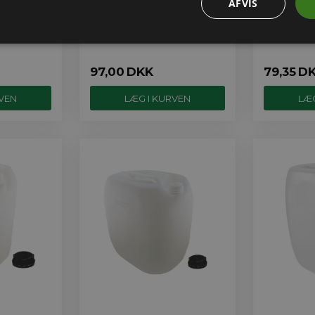
AFVIS
97,00
DKK
79,35
D