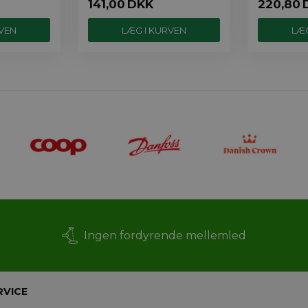
141,00
DKK
220,80
Ingen fordyrende mellemled
RVICE