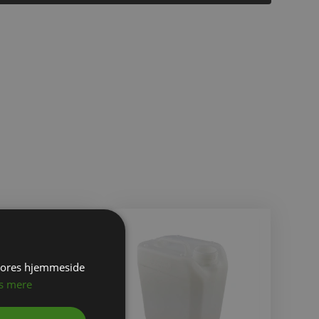
 vores hjemmeside
s mere