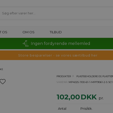
T OS
OM OS
TILBUD
Ingen fordyrende mellemled
Store besparelser - se vores særtilbud her
NKE
PRODUKTER
PLASTBEHOLDERE OG PLASTT
VARENR.
MP4025-1100-61-1-MPF9061-2-5 SC1
102,00
DKK
pr.
Antal
Pris/stk.