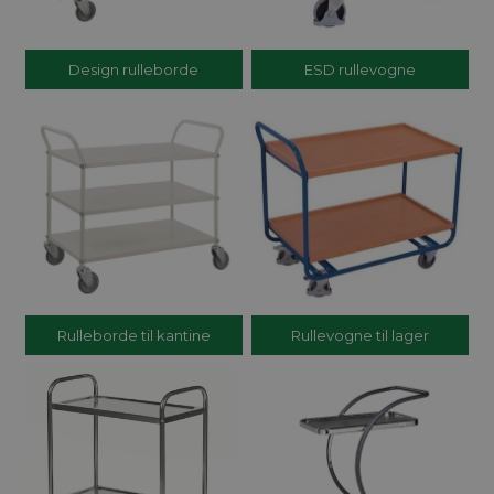
Design rulleborde
ESD rullevogne
Rulleborde til kantine
Rullevogne til lager