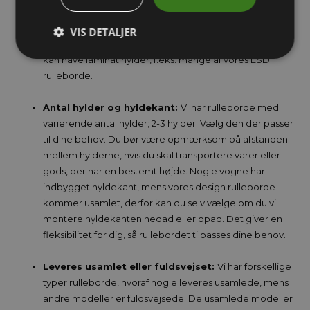
stål eller elforzinket stål, da dette er slidstærkt og nemt
at rengøre. Visse rulleborde kommer i rustfrit stål, da
VIS DETALJER
dette er påkrævet i f.eks. køkkener. Nogle rulleborde
kan have laminat hylder, f.eks. mange af vores ESD
rulleborde.
Antal hylder og hyldekant:
Vi har rulleborde med
varierende antal hylder; 2-3 hylder. Vælg den der passer
til dine behov. Du bør være opmærksom på afstanden
mellem hylderne, hvis du skal transportere varer eller
gods, der har en bestemt højde. Nogle vogne har
indbygget hyldekant, mens vores design rulleborde
kommer usamlet, derfor kan du selv vælge om du vil
montere hyldekanten nedad eller opad. Det giver en
fleksibilitet for dig, så rullebordet tilpasses dine behov.
Leveres usamlet eller fuldsvejset:
Vi har forskellige
typer rulleborde, hvoraf nogle leveres usamlede, mens
andre modeller er fuldsvejsede. De usamlede modeller