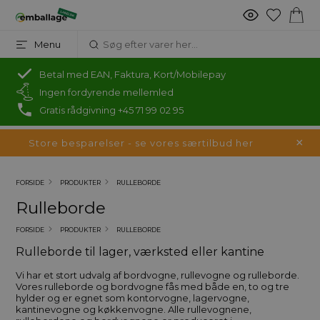
Menu
Betal med EAN, Faktura, Kort/Mobilepay
Ingen fordyrende mellemled
Gratis rådgivning +45 71 99 02 95
Store besparelser - se vores særtilbud her
FORSIDE
PRODUKTER
RULLEBORDE
Rulleborde
FORSIDE
PRODUKTER
RULLEBORDE
Rulleborde til lager, værksted eller kantine
Vi har et stort udvalg af bordvogne, rullevogne og rulleborde.
Vores rulleborde og bordvogne fås med både en, to og tre
hylder og er egnet som kontorvogne, lagervogne,
kantinevogne og køkkenvogne. Alle rullevognene,