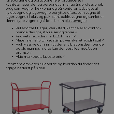
rullebordene og bordvognene er produceret i
kvalitetsmaterialer og beregnet til mange års professionelt
brug som vogne i køkkener og på kontorer. Udvalget af
hyldevogne
og lagervogne benyttes oftest som vogne til
lager, vogne til pluk og pak, samt
pakkevogne
og samlet er
denne type vogne også kendt som
plukkevogne
.
Rulleborde til lager, værksted, kantine eller kontor -
mange designs, størrelser og farver ✓
Angivet med ydre mål LxBxH i mm ✓
Materialer: elforzinket stål, pulverlakeret, rustfrit stål ✓
Hjul: Massive gummi hjul, der er vibrationsdæmpende
og afsmitningsfri, ofte kan der bestilles med/uden
bremse ✓
Altid markedets laveste pris ✓
Læs mere om vores rulleborde og hvordan du finder det
rigtige nederst på siden.