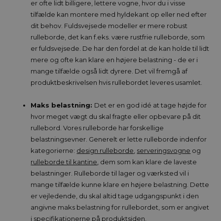
er ofte lidt billigere, lettere vogne, hvor du i visse
tilfælde kan montere med hyldekant op eller ned efter
dit behov. Fuldsvejsede modeller er mere robust
rulleborde, det kan f.eks. være rustfrie rulleborde, som
er fuldsvejsede. De har den fordel at de kan holde til lidt
mere og ofte kan klare en højere belastning - de er i
mange tilfælde også lidt dyrere. Det vil fremgå af
produktbeskrivelsen hvis rullebordet leveres usamlet.
Maks belastning:
Det er en god idé at tage højde for
hvor meget vægt du skal fragte eller opbevare på dit
rullebord. Vores rulleborde har forskellige
belastningsevner. Generelt er lette rulleborde indenfor
kategorierne:
design rulleborde
,
serveringsvogne
og
rulleborde til kantine
, dem som kan klare de laveste
belastninger. Rulleborde til lager og værksted vil i
mange tilfælde kunne klare en højere belastning. Dette
er vejledende, du skal altid tage udgangspunkt i den
angivne maks belastning for rullebordet, som er angivet
i specifikationerne på produktsiden.