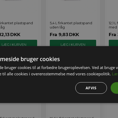
 firkantet plastspand
5,4 L firkantet plastspand
12,1 
låg
uden låg
med 
12,13
DKK
Fra
9,83
DKK
Fra
meside bruger cookies
 bruger cookies til at forbedre brugeroplevelsen. Ved at bruge
 til alle cookies i overensstemmelse med vores cookiepolitik.
Læ
AFVIS