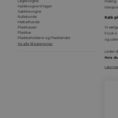
Lagervogne
maling.
Hyldevogne til lager
transpo
Sækkevogne
Rulleborde
Køb pl
Møbelhunde
Plastkasser
Vi sælg
Plastkar
Fordi vi
Plastbeholdere og Plasttønder
og uden 
Se alle 18 kategorier
Leder d
Hvis d
Læs me