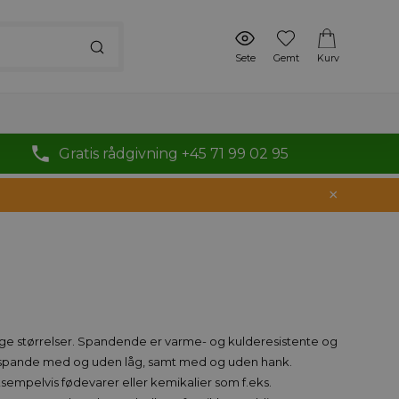
Sete
Gemt
Kurv
Gratis rådgivning +45 71 99 02 95
ge størrelser. Spandende er varme- og kulderesistente og
em spande med og uden låg, samt med og uden hank.
ksempelvis fødevarer eller kemikalier som f.eks.