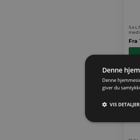
5,4 L
med 
Fra
Denne hjem
Denne hjemmeside
giver du samtykke
VIS DETALJER