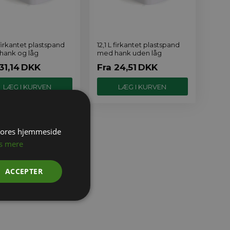
L firkantet plastspand
12,1 L firkantet plastspand
hank og låg
med hank uden låg
31,14
DKK
Fra
24,51
DKK
 vores hjemmeside
s mere
ACCEPTER