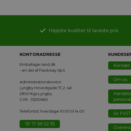
Højeste kvalitet til laveste pris
KONTORADRESSE
KUNDESE
Emballage-land.dk
Kontakt
- en del af Packway ApS
Om os
Administrationskontor
Lyngby Hovedgade 17, 2. sal
Handelsv
2800 Kgs Lyngby
personda
CVR.: 35210660
Telefontid; hverdage 10:00 til 14.00
Se FVST 
Tlf. 71 99 02 95
Overens