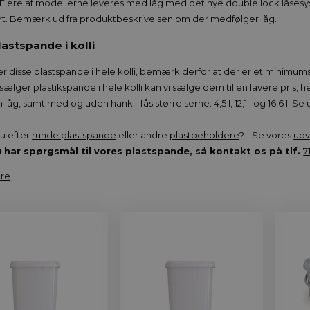
 Flere af modellerne leveres med låg med det nye double lock låsesy
rt. Bemærk ud fra produktbeskrivelsen om der medfølger låg.
astspande i kolli
er disse plastspande i hele kolli, bemærk derfor at der er et minimum
 sælger plastikspande i hele kolli kan vi sælge dem til en lavere pris, 
låg, samt med og uden hank - fås størrelserne: 4,5 l, 12,1 l og 16,6 l. 
u efter
runde plastspande
eller andre
plastbeholdere
? - Se vores
udv
u har spørgsmål til vores plastspande, så kontakt os på tlf.
7
re