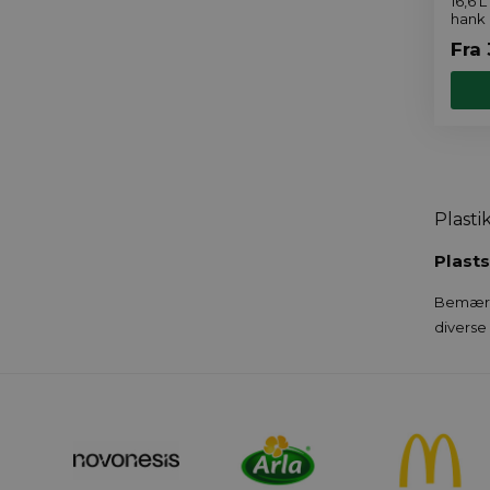
16,6 
hank 
Fra
Plasti
Plast
Bemærk 
diverse