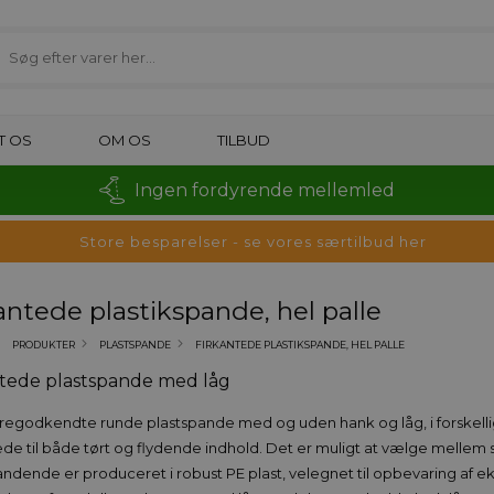
T OS
OM OS
TILBUD
Ingen fordyrende mellemled
Store besparelser - se vores særtilbud her
antede plastikspande, hel palle
PRODUKTER
PLASTSPANDE
FIRKANTEDE PLASTIKSPANDE, HEL PALLE
ntede plastspande med låg
egodkendte runde plastspande med og uden hank og låg, i forskelli
de til både tørt og flydende indhold. Det er muligt at vælge mell
andende er produceret i robust PE plast, velegnet til opbevaring af e