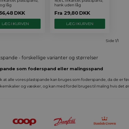
L firkantet plastspand,
16,6 L firkantet plastspand,
og låg
hank uden låg
36,48
DKK
Fra
29,80
DKK
Side 1/1
kspande - forskellige varianter og størrelser
spande som foderspand eller malingsspand
at alle vores plastspande kan bruges som foderspande, da de er f
 kemikalier og væsker, og kan med fordel bruges til maling hvis det ø