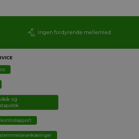
Ingen fordyrende mellemled
RVICE
 os
ilkår og
tapolitik
kontrolrapport
stemmelseserklæringer