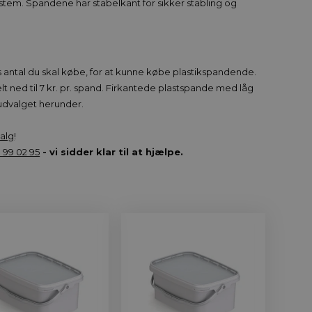
stem. Spandene har stabelkant for sikker stabling og
s antal du skal købe, for at kunne købe plastikspandende.
helt ned til 7 kr. pr. spand. Firkantede plastspande med låg
Se udvalget herunder.
alg
!
1 99 02 95
- vi sidder klar til at hjælpe.