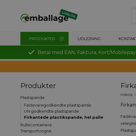
PRODUKTER
UDLEJNING
KONTAK
Betal med EAN, Faktura, Kort/Mobilepay
Produkter
Firk
FORSIDE
Plastspande
Firka
Fødevaregodkendte plastspande
UN godkendte plastspande
Fødevar
Firkantede plastikspande, hel palle
velegne
Rullecontainere
Plastsp
Transportvogne