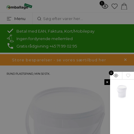
1
Menu
Betal med EAN, Faktura, Kort/Mobilepay
Ingen fordyrende mellemled
Gratis rådgivning +45 71 99 02 95
Store besparelser - se vores særtilbud her
1
RUND PLASTSPAND, MIN 50 STK.
×