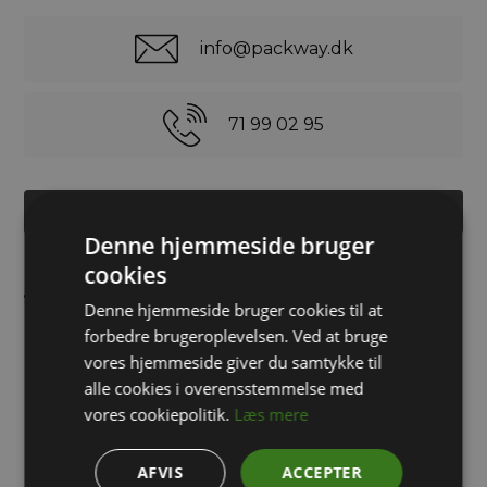
info@packway.dk
71 99 02 95
INDHENT TILBUD PÅ STORKØB
Denne hjemmeside bruger
cookies
Fødevaregodkendt rund plastspand PP, Trafikhvid - ligner RAL
9019
Denne hjemmeside bruger cookies til at
forbedre brugeroplevelsen. Ved at bruge
vores hjemmeside giver du samtykke til
Hvid 1,18 L plastspand med låg. Spanden er lavet i materialet
alle cookies i overensstemmelse med
polypropylen og den er godkendt til fødevarer. Plastspanden
vores cookiepolitik.
Læs mere
har en indholdsbelastning på 1,77 kg. Plastikspandene er
praktiske i køkken, kantine, på lager eller industri, til at
AFVIS
ACCEPTER
opbevare forskellige fødevarer, væsker eller genstande. Alle