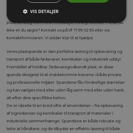
spande kommer med låg. Bemærk at du ved nogle spande
VIS DETALJER
kan vælge mellem spande uden håndtag/bøjle, med
plasthåndtag eller med metalbøjle med grebsrulle. Fandt du
ikke et du søgte? Kontakt os på tlf. 71 99 02 95 eller via
kontaktformularen. Vi sidder klar til at hjælpe.
Vores plastspande er den perfekte løsning til opbevaring og
transport af både fødevarer, kemikalier og industrielt udstyr.
Fremstillet af holdbar, fødevaregodkendt plast, er disse
spande designet til at imødekomme kravene i både private
og professionelle miljøer. Spandene fås i forskellige størrelser
og kan vælges med eller uden låg samt med eller uden hank,
alt efter dine specifikke behov.
De er ideelle til en bred vifte af anvendelser – fra opbevaring
af ingredienser og kemikalier til transport af materialer i
industrielle sammenhænge. Spandene er både robuste og
lette at håndtere, og de tilbyder en effektiv løsning til både