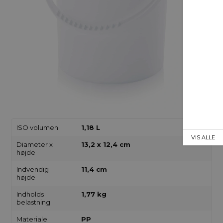
ISO volumen
1,18 L
VIS ALLE
Diameter x
13,2 x 12,4 cm
højde
Indvendig
11,4 cm
højde
Indholds
1,77 kg
belastning
Materiale
PP