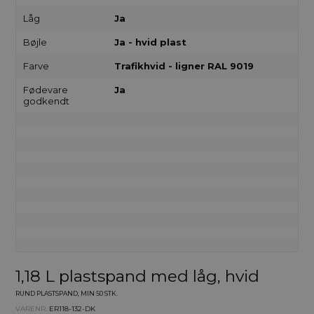
Låg
Ja
Bøjle
Ja - hvid plast
Farve
Trafikhvid - ligner RAL 9019
Fødevare
Ja
godkendt
1,18 L plastspand med låg, hvid
RUND PLASTSPAND, MIN 50 STK.
VARENR.
ER118-132-DK