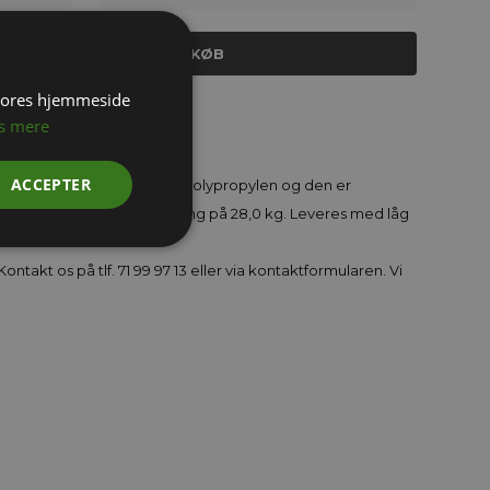
NDHENT TILBUD PÅ STORKØB
 vores hjemmeside
 PP, Trafikhvid
s mere
ACCEPTER
anden er lavet i materialet polypropylen og den er
den har en indholdsbelastning på 28,0 kg. Leveres med låg
ontakt os på tlf. 71 99 97 13 eller via kontaktformularen. Vi