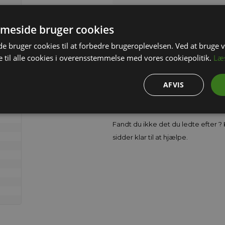
I
meside bruger cookies
 bruger cookies til at forbedre brugeroplevelsen. Ved at bruge
Fødevaregodkendt rund plastspand
 til alle cookies i overensstemmelse med vores cookiepolitik.
Læ
AFVIS
Hvid 17,5 L plastspand med låg. Sp
godkendt til fødevarer. Plastspan
Fandt du ikke det du ledte efter ? K
sidder klar til at hjælpe.