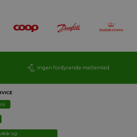
Ingen fordyrende mellemled
RVICE
 os
ilkår og