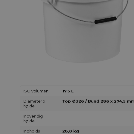
ISO volumen
17,5 L
Diameter x
Top Ø326 / Bund 286 x 274,5 m
højde
Indvendig
højde
Indholds
28,0 kg