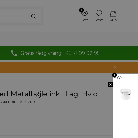
1
Sete
Gemt
Kurv
Gratis rådgivning +45 71 99 02 95
1
×
ed Metalbøjle inkl. Låg, Hvid
ODKENDTE PLASTSPANDE