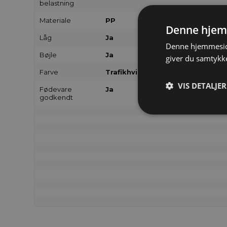
belastning
Materiale
PP
Denne hjem
Låg
Ja
Denne hjemmeside
Bøjle
Ja
giver du samtykke
Farve
Trafikhvid - ligner RAL 9025
VIS DETALJER
Fødevare
Ja
godkendt