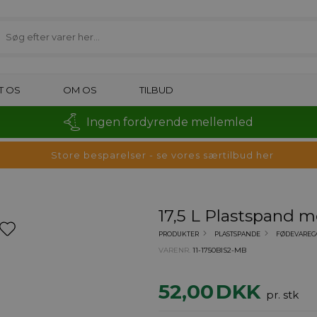
T OS
OM OS
TILBUD
Ingen fordyrende mellemled
Store besparelser - se vores særtilbud her
17,5 L Plastspand m
PRODUKTER
PLASTSPANDE
FØDEVAREG
VARENR.
11-1750BIS2-MB
52,00
DKK
pr. stk