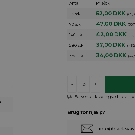
Antal
Pris/stk.
52,00
DKK
35 stk
(65,
47,00
DKK
70 stk
(58,
42,00
DKK
140 stk
(52,
37,00
DKK
280 stk
(46,
34,00
DKK
560 stk
(42,
-
+
Forventet leveringstid:
Lev. 4 
m
Brug for hjælp?
info@packway