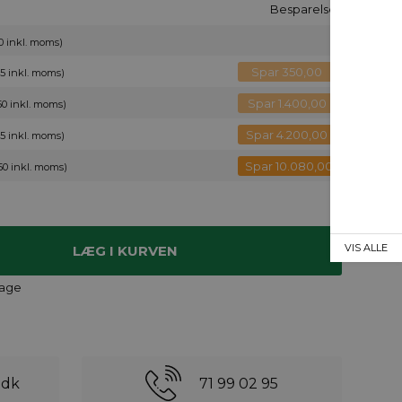
Besparelse
00 inkl. moms)
Spar 350,00
75 inkl. moms)
Spar 1.400,00
50 inkl. moms)
Spar 4.200,00
25 inkl. moms)
Spar 10.080,00
50 inkl. moms)
VIS ALLE
dage
.dk
71 99 02 95