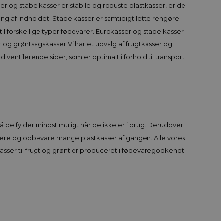
r og stabelkasser er stabile og robuste plastkasser, er de
ing af indholdet. Stabelkasser er samtidigt lette rengøre
til forskellige typer fødevarer. Eurokasser og stabelkasser
og grøntsagskasser Vi har et udvalg af frugtkasser og
ntilerende sider, som er optimalt i forhold til transport
å de fylder mindst muligt når de ikke er i brug. Derudover
rtere og opbevare mange plastkasser af gangen. Alle vores
asser til frugt og grønt er produceret i fødevaregodkendt