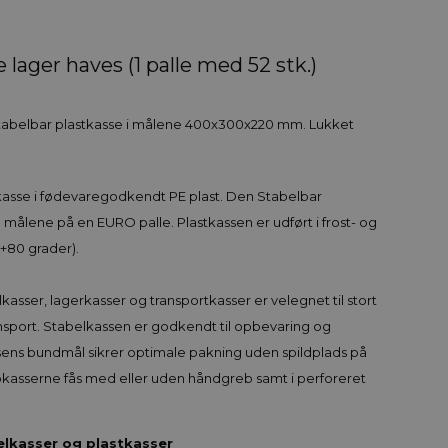
lager haves (1 palle med 52 stk.)
stabelbar plastkasse i målene 400x300x220 mm. Lukket
kasse i fødevaregodkendt PE plast. Den Stabelbar
 målene på en EURO palle. Plastkassen er udført i frost- og
 +80 grader).
asser, lagerkasser og transportkasser er velegnet til stort
ansport. Stabelkassen er godkendt til opbevaring og
ssens bundmål sikrer optimale pakning uden spildplads på
rokasserne fås med eller uden håndgreb samt i perforeret
belkasser og plastkasser