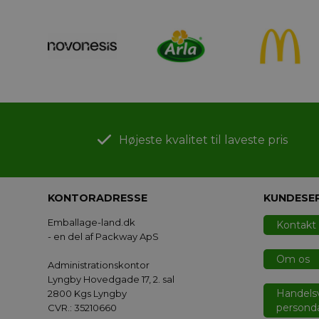
Højeste kvalitet til laveste pris
KONTORADRESSE
KUNDESE
Emballage-land.dk
Kontakt
- en del af Packway ApS
Om os
Administrationskontor
Lyngby Hovedgade 17, 2. sal
Handelsv
2800 Kgs Lyngby
personda
CVR.: 35210660