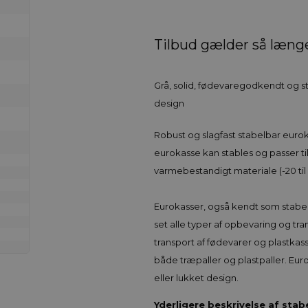
Tilbud gælder så længe 
Grå, solid, fødevaregodkendt og 
design
Robust og slagfast stabelbar euro
eurokasse kan stables og passer til
varmebestandigt materiale (-20 til
Eurokasser, også kendt som stabelk
set alle typer af opbevaring og tr
transport af fødevarer og plastka
både træpaller og plastpaller. Eu
eller lukket design.
Yderligere beskrivelse af sta