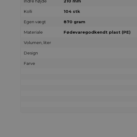
Indre højde
210 mm
Kolli
104 stk
Egen vægt
870 gram
Materiale
Fødevaregodkendt plast (PE)
Volumen, liter
Design
Farve