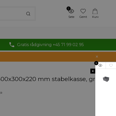
1
Sete
Gemt
Kurv
Gratis rådgivning +45 71 99 02 95
1
×
, 400x300x220 mm stabelkasse, grå
ER