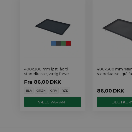
400x300 mm løst låg til
400x300 mm hængs
stabelkasse, vælg farve
stabelkasse, grå f
Fra
86,00
DKK
86,00
DKK
BLÅ
GRØN
GRÅ
RØD
VÆLG VARIANT