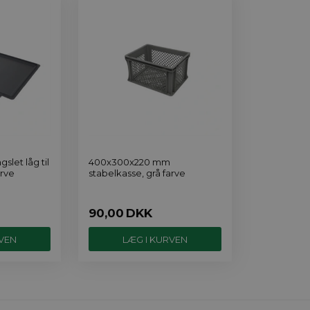
let låg til
400x300x220 mm
arve
stabelkasse, grå farve
90,00
DKK