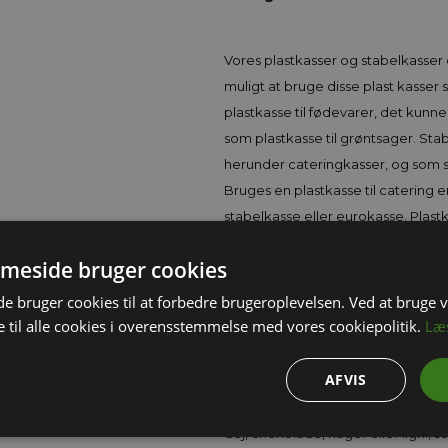
Vores plastkasser og stabelkasser
muligt at bruge disse plast kasser 
plastkasse til fødevarer, det kunne 
som plastkasse til grøntsager. Sta
herunder cateringkasser, og som st
Bruges en plastkasse til catering 
stabelkasse eller eurokasse. Plast
eller Kohberg kasse, er ofte en pe
meside bruger cookies
sikrer en lav vægt samt en høj g
 bruger cookies til at forbedre brugeroplevelsen. Ved at bruge
 til alle cookies i overensstemmelse med vores cookiepolitik.
Læ
Plastkasser til fødevarer
AFVIS
Eurokasser og stabelkasser med e
praktisk hvis man vil transportere 
dej, chokolade, kager eller lign., 