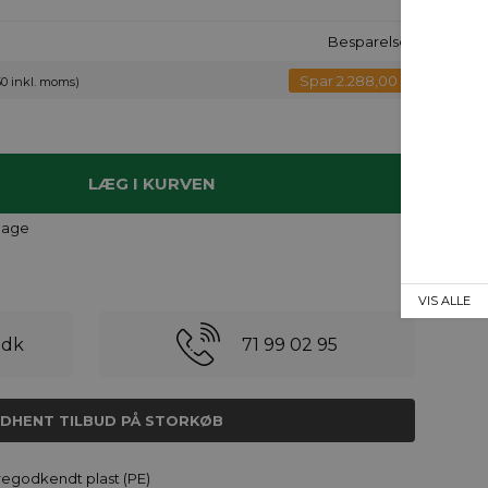
Besparelse
Spar 2.288,00
50 inkl. moms)
 dage
VIS ALLE
.dk
71 99 02 95
NDHENT TILBUD PÅ STORKØB
regodkendt plast (PE)