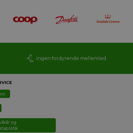
Ingen fordyrende mellemled
RVICE
 os
ilkår og
tapolitik