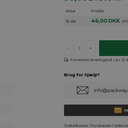
Antal
Pris/stk.
46,00
DKK
52 stk
(57,
-
+
Forventet leveringstid:
Lev. 12
Brug for hjælp?
info@packway
I
Stabelkasser / Eurokasser Fødeva