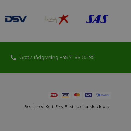
Gratis rådgivning +45 71 99 02 95
Betal med Kort, EAN, Faktura eller Mobilepay