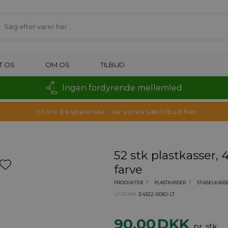
T OS
OM OS
TILBUD
Ingen fordyrende mellemled
Store besparelser - se vores særtilbud her
52 stk plastkasser
farve
PRODUKTER
PLASTKASSER
STABELKASS
VARENR.
E4322-0050-LT
90,00
DKK
pr. stk