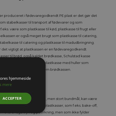
 er produceret i fødevaregodkendt PE plast er det gør det
som stabelkasser til transport af fødevarer og som
f.eks. være som plastkasse til kød, plastkasse til frugt eller
belkassen er også meget brugt som plastkasse til catering,
abelkasse til catering og plastkasse til madudbringning.
er det vigtigt at plastkassen er en fødevaregodkendt
kasser til brød, også kaldet brødkasse, Schulstad kasse
rforeret plastkasse, dvs en plastkasse med huller som
ennemstrømning af luft gennem brødkassen.
 vores hjemmeside
s mere
ACCEPTER
n lav højde f.eks. 50-80 mm, men stort bundmål, kan være
halvfabrikerede fødevarer i plastkasser, som f.eks. bake-off,
som skal undgå tryk og påvirkning, men som ikke fylder