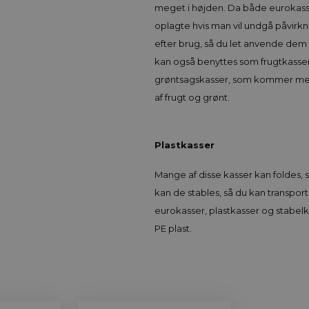
meget i højden. Da både eurokasse
oplagte hvis man vil undgå påvirkn
efter brug, så du let anvende dem 
kan også benyttes som frugtkasser 
grøntsagskasser, som kommer med ve
af frugt og grønt.
Plastkasser
Mange af disse kasser kan foldes, s
kan de stables, så du kan transpo
eurokasser, plastkasser og stabelk
PE plast.