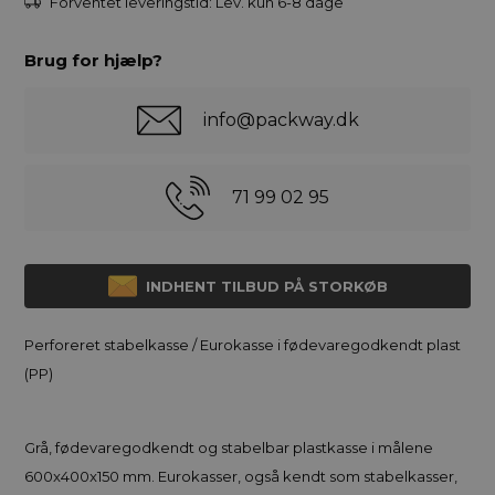
Forventet leveringstid:
Lev. kun 6-8 dage
Brug for hjælp?
info@packway.dk
71 99 02 95
INDHENT TILBUD PÅ STORKØB
Perforeret stabelkasse / Eurokasse i fødevaregodkendt plast
(PP)
Grå, fødevaregodkendt og stabelbar plastkasse i målene
600x400x150 mm. Eurokasser, også kendt som stabelkasser,