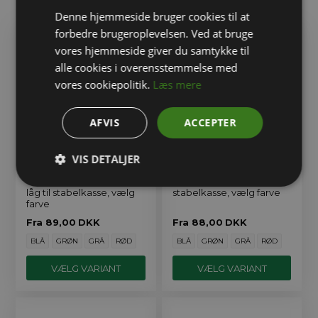
Relaterede varer
Denne hjemmeside bruger cookies til at
forbedre brugeroplevelsen. Ved at bruge
vores hjemmeside giver du samtykke til
alle cookies i overensstemmelse med
vores cookiepolitik.
Læs mere
AFVIS
ACCEPTER
VIS DETALJER
600x400 mm hængslet
600x400 mm løst låg til
låg til stabelkasse, vælg
stabelkasse, vælg farve
farve
Fra
89,00
DKK
Fra
88,00
DKK
BLÅ
GRØN
GRÅ
RØD
BLÅ
GRØN
GRÅ
RØD
VÆLG VARIANT
VÆLG VARIANT