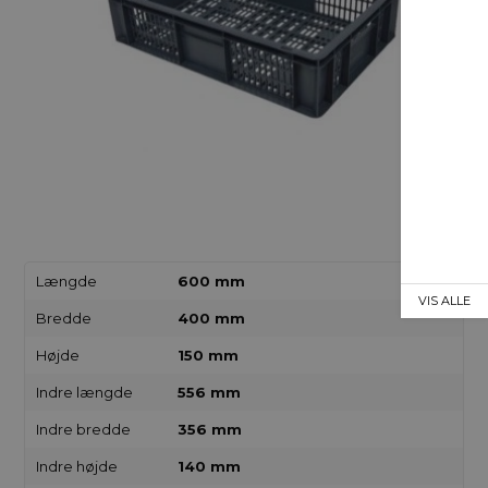
Længde
600 mm
VIS ALLE
Bredde
400 mm
Højde
150 mm
Indre længde
556 mm
Indre bredde
356 mm
Indre højde
140 mm