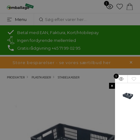
1
Menu
Betal med EAN, Faktura, Kort/Mobilepay
Ingen fordyrende mellemled
Gratis rådgivning +45 71 99 02 95
Store besparelser - se vores særtilbud her
1
PRODUKTER
PLASTKASSER
STABELKASSER
×