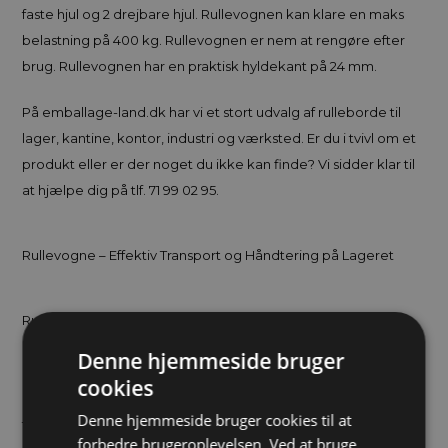
faste hjul og 2 drejbare hjul. Rullevognen kan klare en maks
belastning på 400 kg. Rullevognen er nem at rengøre efter
brug. Rullevognen har en praktisk hyldekant på 24 mm.
På emballage-land.dk har vi et stort udvalg af rulleborde til
lager, kantine, kontor, industri og værksted. Er du i tvivl om et
produkt eller er der noget du ikke kan finde? Vi sidder klar til
at hjælpe dig på tlf. 71 99 02 95.
Rullevogne – Effektiv Transport og Håndtering på Lageret
Rullevogne er alsidige og robuste transportløsninger, der er
ideelle til effektiv håndtering af varer på lager, værksteder og
Denne hjemmeside bruger
i industrielle miljøer. Designet til at lette transporten af varer
cookies
over korte afstande, giver rullevogne mulighed for at
Denne hjemmeside bruger cookies til at
transportere både lette og tunge laster hurtigt og effektivt,
forbedre brugeroplevelsen. Ved at bruge