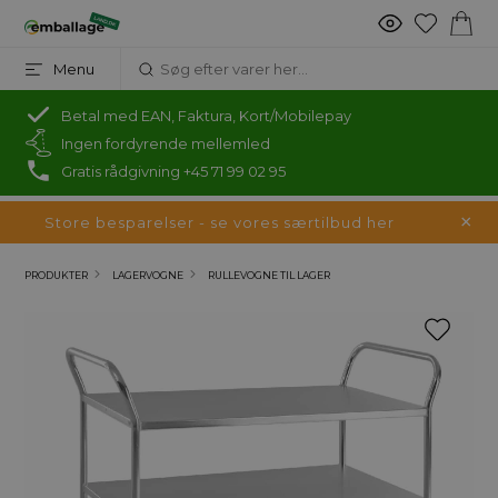
Menu
Betal med EAN, Faktura, Kort/Mobilepay
Ingen fordyrende mellemled
Gratis rådgivning +45 71 99 02 95
Store besparelser - se vores særtilbud her
PRODUKTER
LAGERVOGNE
RULLEVOGNE TIL LAGER