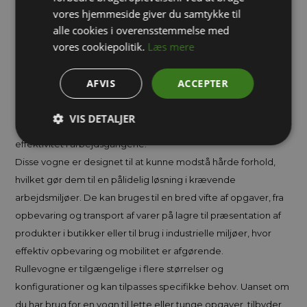
samtidig med at de reducerer behovet for fysisk anstrengelse
vores hjemmeside giver du samtykke til
og gentagne ture.
alle cookies i overensstemmelse med
Rullevogne er ofte udstyret med flere hylder, hvilket giver
vores cookiepolitik.
Læs mere
mulighed for at organisere og transportere flere varer på én
gang. De er udstyret med hjul, hvilket gør det muligt at
AFVIS
ACCEPTER
manøvrere vognen let, selv i trange områder eller på ujævne
overflader. Dette gør dem ideelle til både lager og
VIS DETALJER
opbevaring, da de muliggør fleksibel bevægelse og
effektivitet i arbejdsgangene.
Disse vogne er designet til at kunne modstå hårde forhold,
hvilket gør dem til en pålidelig løsning i krævende
arbejdsmiljøer. De kan bruges til en bred vifte af opgaver, fra
opbevaring og transport af varer på lagre til præsentation af
produkter i butikker eller til brug i industrielle miljøer, hvor
effektiv opbevaring og mobilitet er afgørende.
Rullevogne er tilgængelige i flere størrelser og
konfigurationer og kan tilpasses specifikke behov. Uanset om
du har brug for en vogn til lette eller tunge opgaver, tilbyder