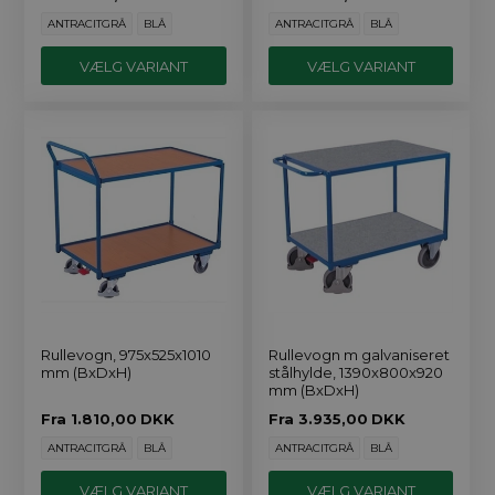
ANTRACITGRÅ
BLÅ
ANTRACITGRÅ
BLÅ
VÆLG VARIANT
VÆLG VARIANT
Rullevogn, 975x525x1010
Rullevogn m galvaniseret
mm (BxDxH)
stålhylde, 1390x800x920
mm (BxDxH)
Fra
1.810,00
DKK
Fra
3.935,00
DKK
ANTRACITGRÅ
BLÅ
ANTRACITGRÅ
BLÅ
VÆLG VARIANT
VÆLG VARIANT