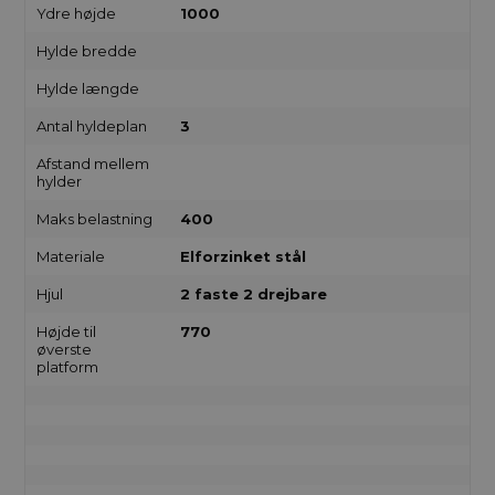
Ydre højde
1000
Hylde bredde
Hylde længde
Antal hyldeplan
3
Afstand mellem
hylder
Maks belastning
400
Materiale
Elforzinket stål
Hjul
2 faste 2 drejbare
Højde til
770
øverste
platform