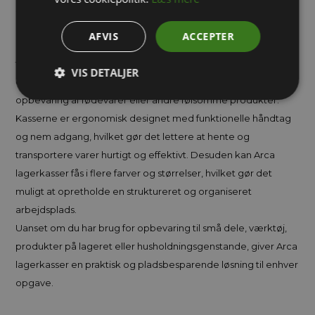
stabelbare design maksimeres pladsen, hvilket gør det muligt
at organisere varer vertikalt og optimere lagerarealet. De er
AFVIS
ACCEPTER
ideelle til både små og store genstande og kan nemt tilpasses
til forskellige opbevaringsbehov. De fleste Arca lagerkasser
VIS DETALJER
er også fødevaregodkendte, hvilket gør dem velegnede til
opbevaring af fødevarer eller andre følsomme produkter.
Kasserne er ergonomisk designet med funktionelle håndtag
og nem adgang, hvilket gør det lettere at hente og
transportere varer hurtigt og effektivt. Desuden kan Arca
lagerkasser fås i flere farver og størrelser, hvilket gør det
muligt at opretholde en struktureret og organiseret
arbejdsplads.
Uanset om du har brug for opbevaring til små dele, værktøj,
produkter på lageret eller husholdningsgenstande, giver Arca
lagerkasser en praktisk og pladsbesparende løsning til enhver
opgave.