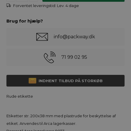
Forventet leveringstid:
Lev. 4 dage
Brug for hjælp?
info@packway.dk
71 99 02 95
INDHENT TILBUD PÅ STORKØB
Rude etikette
Etiketter str. 200x38 mm med plastrude for beskyttelse af
etiket. Anvendes til Arca lagerkasser.
Passer til Arca lagerkasse 9073