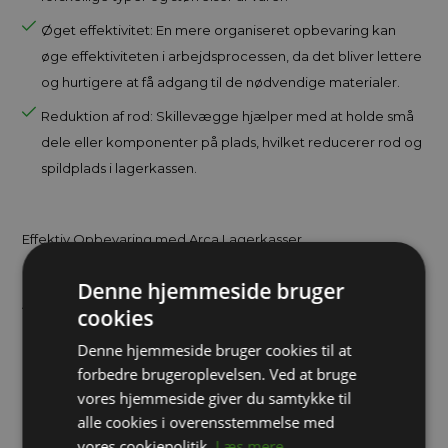
Øget effektivitet: En mere organiseret opbevaring kan
øge effektiviteten i arbejdsprocessen, da det bliver lettere
og hurtigere at få adgang til de nødvendige materialer.
Reduktion af rod: Skillevægge hjælper med at holde små
dele eller komponenter på plads, hvilket reducerer rod og
spildplads i lagerkassen.
Effektiv Opbevaring med Arca Lagerkasser
Denne hjemmeside bruger
Arca lagerkasser er den ideelle opbevaringsløsning til effektiv
cookies
organisering på lageret, værkstedet, i butikken eller i
Denne hjemmeside bruger cookies til at
hjemmet. Disse kasser er designet til at gøre opbevaring,
forbedre brugeroplevelsen. Ved at bruge
plukning og transport af varer nemmere og mere effektivt.
vores hjemmeside giver du samtykke til
Fremstillet af robust og holdbart plastmateriale, tilbyder Arca
alle cookies i overensstemmelse med
lagerkasser langvarig brug og modstand mod slid. Med deres
vores cookiepolitik.
Læs mere