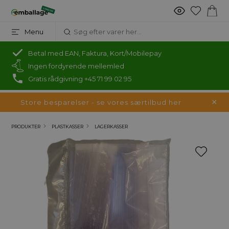
Menu
Betal med EAN, Faktura, Kort/Mobilepay
Ingen fordyrende mellemled
Gratis rådgivning +45 71 99 02 95
Store besparelser - se vores særtilbud her
PRODUKTER
PLASTKASSER
LAGERKASSER