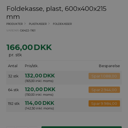
Foldekasse, plast, 600x400x215
mm
PRODUKTER
PLASTKASSER
FOLDEKASSER
VARENR.
G6422-1161
166,00
DKK
pr. stk
Antal
Pris/stk.
Besparelse
132,00
DKK
32 stk
Spar 1.088,00
(165,00 inkl. moms)
120,00
DKK
64 stk
Spar 2.944,00
(150,00 inkl. moms)
114,00
DKK
192 stk
Spar 9.984,00
(142,50 inkl. moms)