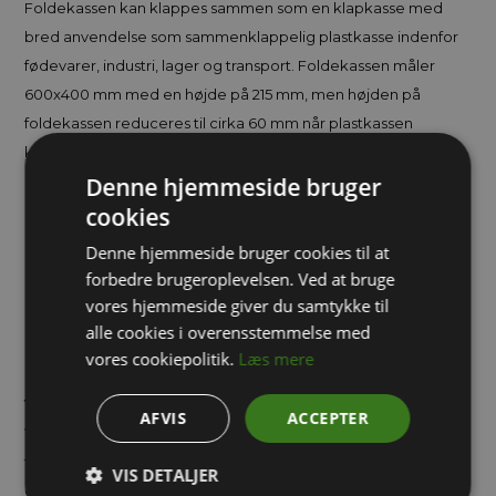
Foldekassen kan klappes sammen som en klapkasse med
bred anvendelse som sammenklappelig plastkasse indenfor
fødevarer, industri, lager og transport. Foldekassen måler
600x400 mm med en højde på 215 mm, men højden på
foldekassen reduceres til cirka 60 mm når plastkassen
klappes sammen.
Denne hjemmeside bruger
Den foldbare plastkasse kan stables og passer til målene på
cookies
en EURO palle. Plastkassens bundmål er 600x400 og har en
Denne hjemmeside bruger cookies til at
højde på 215 mm. Plastkassen er udført i frost og varme
forbedre brugeroplevelsen. Ved at bruge
bestandigt materiale (-20 til +80 grader) og kan leveres i
vores hjemmeside giver du samtykke til
andre farver ved kun 250 stk.
alle cookies i overensstemmelse med
vores cookiepolitik.
Læs mere
Yderligere beskrivelse af foldekasser og plastkasser
AFVIS
ACCEPTER
Vores plastkasser og foldekasser er produceret i
fødevaregodkendt PE plast er det gør det muligt at bruge
VIS DETALJER
disse plast kasser som foldekasser til transport af fødevarer og