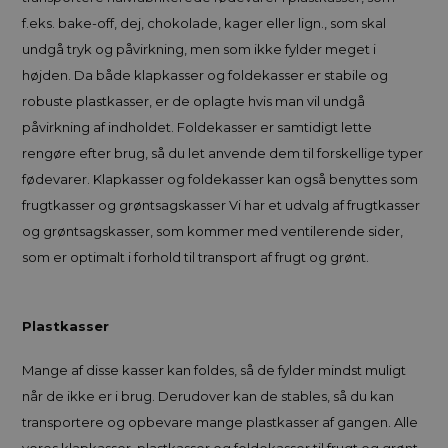
f.eks. bake-off, dej, chokolade, kager eller lign., som skal
undgå tryk og påvirkning, men som ikke fylder meget i
højden. Da både klapkasser og foldekasser er stabile og
robuste plastkasser, er de oplagte hvis man vil undgå
påvirkning af indholdet. Foldekasser er samtidigt lette
rengøre efter brug, så du let anvende dem til forskellige typer
fødevarer. Klapkasser og foldekasser kan også benyttes som
frugtkasser og grøntsagskasser Vi har et udvalg af frugtkasser
og grøntsagskasser, som kommer med ventilerende sider,
som er optimalt i forhold til transport af frugt og grønt.
Plastkasser
Mange af disse kasser kan foldes, så de fylder mindst muligt
når de ikke er i brug. Derudover kan de stables, så du kan
transportere og opbevare mange plastkasser af gangen. Alle
vores klapkasser, plastkasser og foldekasser til frugt og grønt