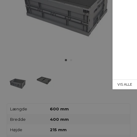
VIS ALLE
Længde
600 mm
Bredde
400 mm
Højde
215 mm