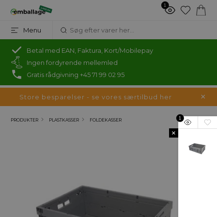
1
Menu
Betal med EAN, Faktura, Kort/Mobilepay
Ingen fordyrende mellemled
Gratis rådgivning +45 71 99 02 95
Store besparelser - se vores særtilbud her
1
PRODUKTER
PLASTKASSER
FOLDEKASSER
×