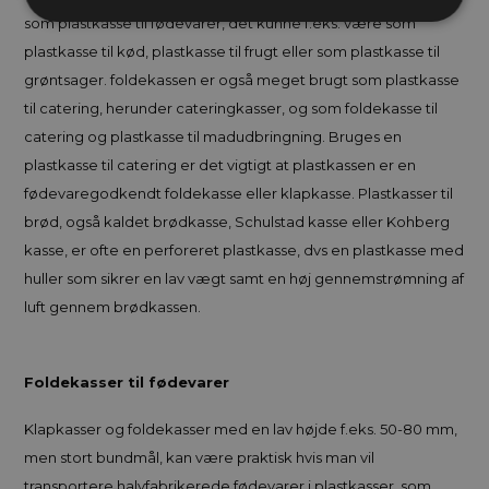
som plastkasse til fødevarer, det kunne f.eks. være som
plastkasse til kød, plastkasse til frugt eller som plastkasse til
grøntsager. foldekassen er også meget brugt som plastkasse
til catering, herunder cateringkasser, og som foldekasse til
catering og plastkasse til madudbringning. Bruges en
plastkasse til catering er det vigtigt at plastkassen er en
fødevaregodkendt foldekasse eller klapkasse. Plastkasser til
brød, også kaldet brødkasse, Schulstad kasse eller Kohberg
kasse, er ofte en perforeret plastkasse, dvs en plastkasse med
huller som sikrer en lav vægt samt en høj gennemstrømning af
luft gennem brødkassen.
Foldekasser til fødevarer
Klapkasser og foldekasser med en lav højde f.eks. 50-80 mm,
men stort bundmål, kan være praktisk hvis man vil
transportere halvfabrikerede fødevarer i plastkasser, som