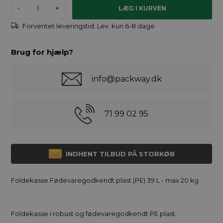
-
+
Forventet leveringstid:
Lev. kun 6-8 dage
Brug for hjælp?
info@packway.dk
71 99 02 95
INDHENT TILBUD PÅ STORKØB
Foldekasse Fødevaregodkendt plast (PE) 39 L - max 20 kg
Foldekasse i robust og fødevaregodkendt PE plast.