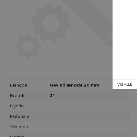
VIS ALLE
Længde
Gevindlængde 20 mm
Bredde
2"
Dybde
Materiale
Volumen
Design