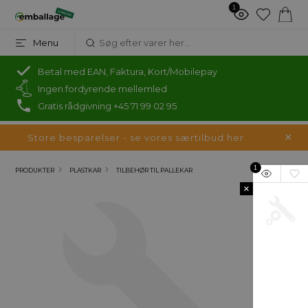
1
Menu
Betal med EAN, Faktura, Kort/Mobilepay
Ingen fordyrende mellemled
Gratis rådgivning +45 71 99 02 95
Store besparelser - se vores særtilbud her
1
PRODUKTER
PLASTKAR
TILBEHØR TIL PALLEKAR
×