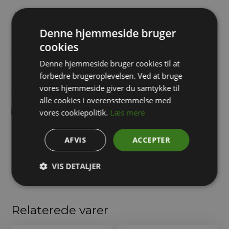
Tilpasning af pallekar
Denne hjemmeside bruger
cookies
SERVICEUDFØRELSE,
Denne hjemmeside bruger cookies til at
forbedre brugeroplevelsen. Ved at bruge
Gevindskæring endevæg 2" til Model AU pallekar, som
vores hjemmeside giver du samtykke til
forberedelse til montering af 2" Udløbsventil.
alle cookies i overensstemmelse med
vores cookiepolitik.
Læs mere
Dette produkt kan kun bestilles ved samtidig bestilling af
pallekar/plastkar.
AFVIS
ACCEPTER
Pallekar/Plastkar er som udgangspunkt ikke forberedt med
gevind til udløbsventil. Der skal derfor skæres gevind, hvis
VIS DETALJER
man ønsker at montere en udløbsventil på karet.
Relaterede varer