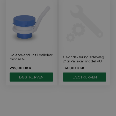
Udløbsventil 2" til pallekar
Gevindskæring sidevæg
model AU
2" til Pallekar model AU
295,00
DKK
160,00
DKK