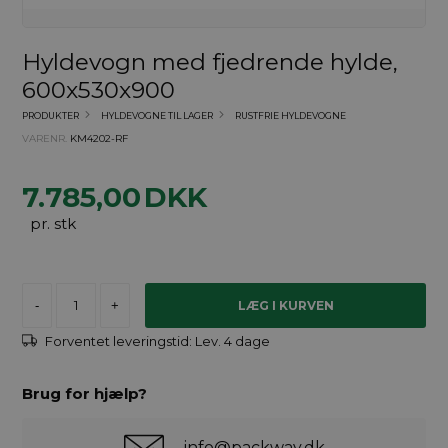
Hyldevogn med fjedrende hylde,
600x530x900
PRODUKTER
HYLDEVOGNE TIL LAGER
RUSTFRIE HYLDEVOGNE
VARENR.
KM4202-RF
7.785,00
DKK
pr. stk
-
+
Forventet leveringstid:
Lev. 4 dage
Brug for hjælp?
info@packway.dk