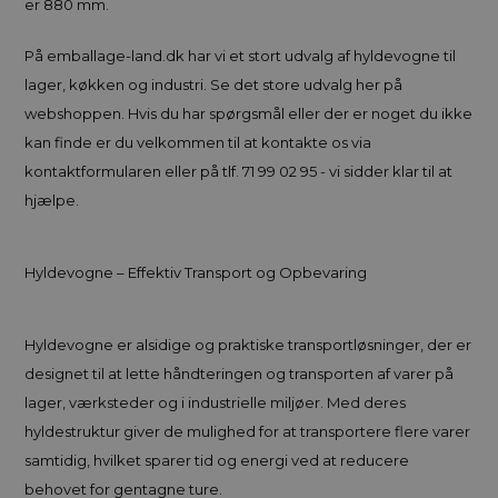
er 880 mm.
På emballage-land.dk har vi et stort udvalg af hyldevogne til
lager, køkken og industri. Se det store udvalg her på
webshoppen. Hvis du har spørgsmål eller der er noget du ikke
kan finde er du velkommen til at kontakte os via
kontaktformularen eller på tlf. 71 99 02 95 - vi sidder klar til at
hjælpe.
Hyldevogne – Effektiv Transport og Opbevaring
Hyldevogne er alsidige og praktiske transportløsninger, der er
designet til at lette håndteringen og transporten af varer på
lager, værksteder og i industrielle miljøer. Med deres
hyldestruktur giver de mulighed for at transportere flere varer
samtidig, hvilket sparer tid og energi ved at reducere
behovet for gentagne ture.