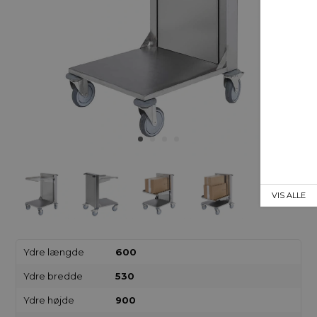
VIS ALLE
Ydre længde
600
Ydre bredde
530
Ydre højde
900