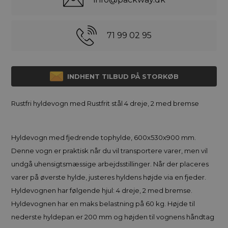
71 99 02 95
INDHENT TILBUD PÅ STORKØB
Rustfri hyldevogn med Rustfrit stål 4 dreje, 2 med bremse
Hyldevogn med fjedrende tophylde, 600x530x900 mm.
Denne vogn er praktisk når du vil transportere varer, men vil
undgå uhensigtsmæssige arbejdsstillinger. Når der placeres
varer på øverste hylde, justeres hyldens højde via en fjeder.
Hyldevognen har følgende hjul: 4 dreje, 2 med bremse.
Hyldevognen har en maks belastning på 60 kg. Højde til
nederste hyldepan er 200 mm og højden til vognens håndtag