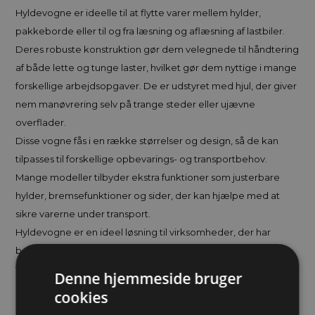
Hyldevogne er ideelle til at flytte varer mellem hylder,
pakkeborde eller til og fra læsning og aflæsning af lastbiler.
Deres robuste konstruktion gør dem velegnede til håndtering
af både lette og tunge laster, hvilket gør dem nyttige i mange
forskellige arbejdsopgaver. De er udstyret med hjul, der giver
nem manøvrering selv på trange steder eller ujævne
overflader.
Disse vogne fås i en række størrelser og design, så de kan
tilpasses til forskellige opbevarings- og transportbehov.
Mange modeller tilbyder ekstra funktioner som justerbare
hylder, bremsefunktioner og sider, der kan hjælpe med at
sikre varerne under transport.
Hyldevogne er en ideel løsning til virksomheder, der har
behov for fleksible og effektive transportløsninger. De
forbedrer arbejdseffektiviteten og hjælper med at holde
Denne hjemmeside bruger
arbejdspladsen organiseret og produktiv.
cookies