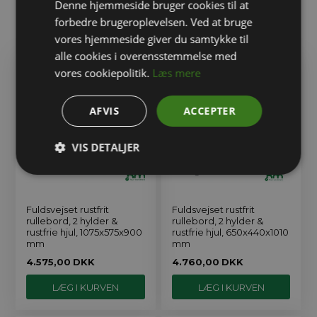
Denne hjemmeside bruger cookies til at
forbedre brugeroplevelsen. Ved at bruge
Relaterede varer
vores hjemmeside giver du samtykke til
alle cookies i overensstemmelse med
vores cookiepolitik.
Læs mere
AFVIS
ACCEPTER
VIS DETALJER
Fuldsvejset rustfrit
Fuldsvejset rustfrit
rullebord, 2 hylder &
rullebord, 2 hylder &
rustfrie hjul, 1075x575x900
rustfrie hjul, 650x440x1010
mm
mm
4.575,00
DKK
4.760,00
DKK