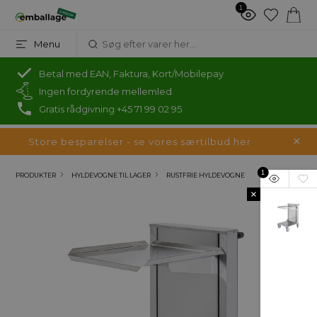
1
Menu
Betal med EAN, Faktura, Kort/Mobilepay
Ingen fordyrende mellemled
Gratis rådgivning +45 71 99 02 95
Store besparelser - se vores særtilbud her
1
PRODUKTER
HYLDEVOGNE TIL LAGER
RUSTFRIE HYLDEVOGNE
×