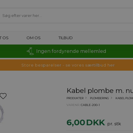
T OS
OM OS
TILBUD
Ingen fordyrende mellemled
Store besparelser - se vores særtilbud her
Kabel plombe m. n
PRODUKTER
PLOMBERING
KABEL PLO
VARENR.
CABLE-200-1
6,00
DKK
pr. stk