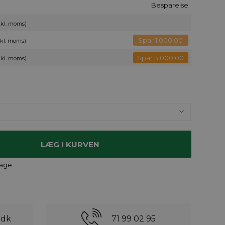
Besparelse
inkl. moms)
Spar 1.000,00
nkl. moms)
Spar 3.000,00
nkl. moms)
dage
.dk
71 99 02 95