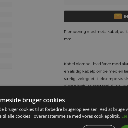
I
Plombering med metalkabel, pull
mm
Kabel plombe i hvid farve med al
en alsidig kabelplombe med en l
særligt velegnet til eksempelvis sik
sikring lastbiler samt tankskibe un
anodiseret aluminium og med solidt
meside bruger cookies
igennem Kabel plombens hus, er d
kablets brydes med en bidetang. 
 bruger cookies til at forbedre brugeroplevelsen. Ved at bruge
 til alle cookies i overensstemmelse med vores cookiepolitik.
Læ
nummerserier i pakker med 500 stk.
op til 20 tegn på kabelplomben. K