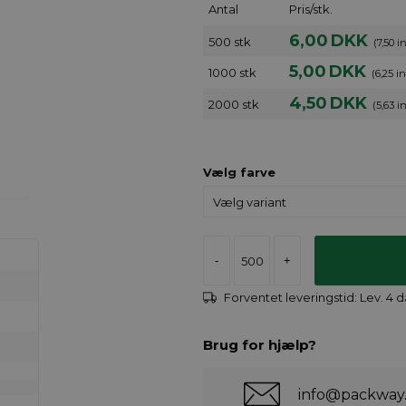
Antal
Pris/stk.
6,00
DKK
500 stk
(7,50 
5,00
DKK
1000 stk
(6,25 i
4,50
DKK
2000 stk
(5,63 i
Vælg farve
-
+
Forventet leveringstid:
Lev. 4 
Brug for hjælp?
info@packway