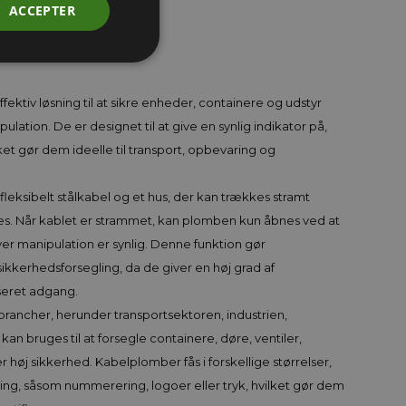
ACCEPTER
 og Beskyttelse
ektiv løsning til at sikre enheder, containere og udstyr
ation. De er designet til at give en synlig indikator på,
et gør dem ideelle til transport, opbevaring og
fleksibelt stålkabel og et hus, der kan trækkes stramt
les. Når kablet er strammet, kan plomben kun åbnes ved at
hver manipulation er synlig. Denne funktion gør
 sikkerhedsforsegling, da de giver en høj grad af
seret adgang.
ancher, herunder transportsektoren, industrien,
an bruges til at forsegle containere, døre, ventiler,
 høj sikkerhed. Kabelplomber fås i forskellige størrelser,
ing, såsom nummerering, logoer eller tryk, hvilket gør dem