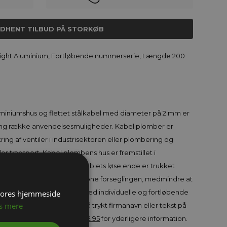
NDHENT TILBUD PÅ STORKØB
tight Aluminium, Fortløbende nummerserie, Længde 200
uminiumshus og flettet stålkabel med diameter på 2 mm er
ang række anvendelsesmuligheder. Kabel plomber er
ring af ventiler i industrisektoren eller plombering og
der transport. Kabel plombens hus er fremstillet i
 fastgjort stålkabel. Når kablets løse ende er trukket
er ingen mulighed for at åbne forseglingen, medmindre at
Kabelplomberne leveres med individuelle og fortløbende
 vores hjemmeside
s mere
 plomber. Det er muligt få trykt firmanavn eller tekst på
ontakt os på telefon
71 99 02 95
for yderligere information.