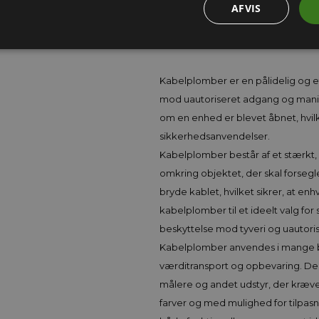
AFVIS
Kabelplomber – Sikker Forsegling
Kabelplomber er en pålidelig og eff
mod uautoriseret adgang og manipul
om en enhed er blevet åbnet, hvilk
sikkerhedsanvendelser.
Kabelplomber består af et stærkt, 
omkring objektet, der skal forseg
bryde kablet, hvilket sikrer, at en
kabelplomber til et ideelt valg for
beskyttelse mod tyveri og uautori
Kabelplomber anvendes i mange br
værditransport og opbevaring. De k
målere og andet udstyr, der kræver
farver og med mulighed for tilpasn