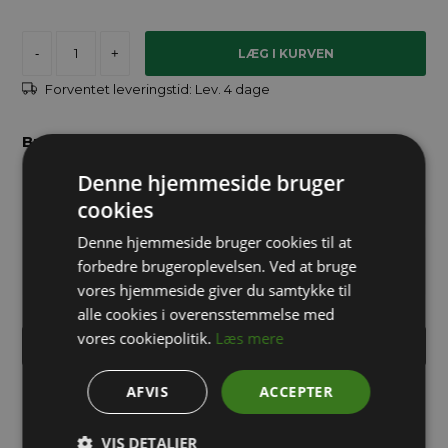
-
+
Forventet leveringstid:
Lev. 4 dage
Brug for hjælp?
Denne hjemmeside bruger
info@packway.dk
cookies
Denne hjemmeside bruger cookies til at
forbedre brugeroplevelsen. Ved at bruge
71 99 02 95
vores hjemmeside giver du samtykke til
alle cookies i overensstemmelse med
vores cookiepolitik.
Læs mere
INDHENT TILBUD PÅ STORKØB
AFVIS
ACCEPTER
Robust og slagfast kuffertkasse i PP plast. Låget er hængslet
på kassens bagkant og åbnes/låses nemt med to kliklåse.
VIS DETALJER