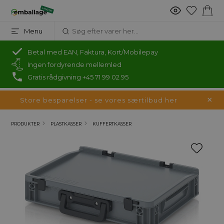
Menu
Betal med EAN, Faktura, Kort/Mobilepay
Ingen fordyrende mellemled
Gratis rådgivning +45 71 99 02 95
Store besparelser - se vores særtilbud her
PRODUKTER
PLASTKASSER
KUFFERTKASSER