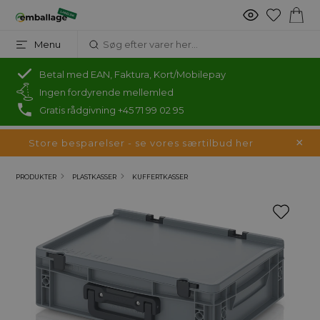
Menu
Betal med EAN, Faktura, Kort/Mobilepay
Ingen fordyrende mellemled
Gratis rådgivning +45 71 99 02 95
Store besparelser - se vores særtilbud her
PRODUKTER
PLASTKASSER
KUFFERTKASSER