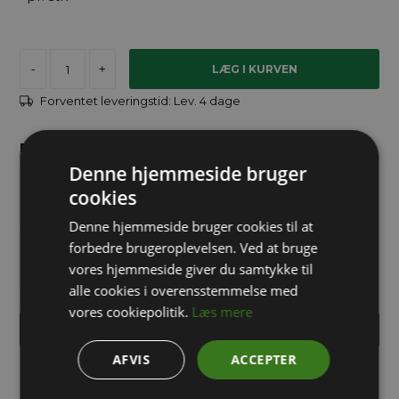
-
+
Forventet leveringstid:
Lev. 4 dage
Brug for hjælp?
Denne hjemmeside bruger
cookies
info@packway.dk
Denne hjemmeside bruger cookies til at
forbedre brugeroplevelsen. Ved at bruge
71 99 02 95
vores hjemmeside giver du samtykke til
alle cookies i overensstemmelse med
vores cookiepolitik.
Læs mere
INDHENT TILBUD PÅ STORKØB
AFVIS
ACCEPTER
Robust og slagfast kuffertkasse i PP plast. Låget er hængslet