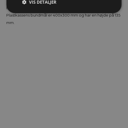
på kassens bagkant og åbnes/låses nemt med to kliklåse.
VIS DETALJER
Ergonomisk håndtag er monteret på kassens front.
Plastkassens bundmål er 400x300 mm og har en højde på 135
mm.