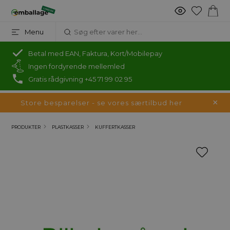
Menu
Betal med EAN, Faktura, Kort/Mobilepay
Ingen fordyrende mellemled
Gratis rådgivning +45 71 99 02 95
Store besparelser - se vores særtilbud her
PRODUKTER
PLASTKASSER
KUFFERTKASSER