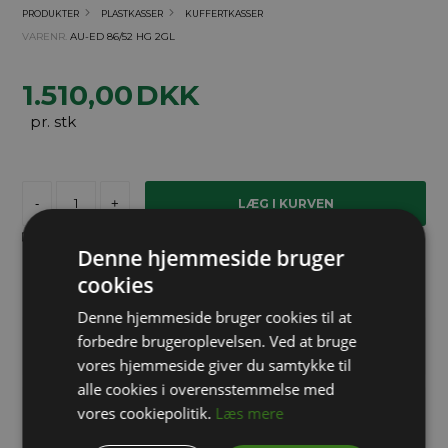
PRODUKTER
PLASTKASSER
KUFFERTKASSER
VARENR.
AU-ED 86/52 HG 2GL
1.510,00
DKK
pr. stk
-
+
Forventet leveringstid:
Lev. 4 dage
Denne hjemmeside bruger
cookies
Brug for hjælp?
Denne hjemmeside bruger cookies til at
forbedre brugeroplevelsen. Ved at bruge
info@packway.dk
vores hjemmeside giver du samtykke til
alle cookies i overensstemmelse med
vores cookiepolitik.
Læs mere
71 99 02 95