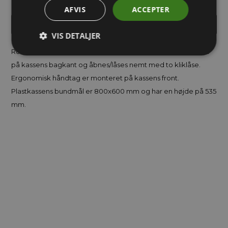
AFVIS
ACCEPTER
INDHENT TILBUD PÅ STORKØB
VIS DETALJER
Robust og slagfast kuffertkasse i PP plast. Låget er hængslet
på kassens bagkant og åbnes/låses nemt med to kliklåse.
Ergonomisk håndtag er monteret på kassens front.
Plastkassens bundmål er 800x600 mm og har en højde på 535
mm.