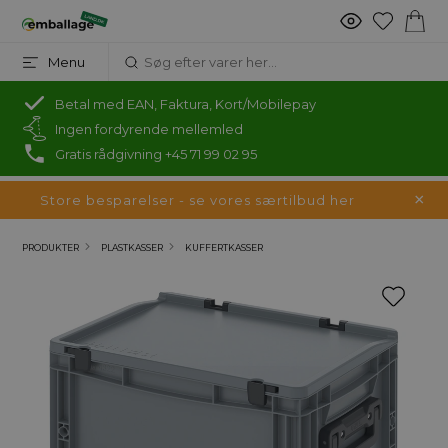
Menu
Betal med EAN, Faktura, Kort/Mobilepay
Ingen fordyrende mellemled
Gratis rådgivning +45 71 99 02 95
Store besparelser - se vores særtilbud her
PRODUKTER
PLASTKASSER
KUFFERTKASSER