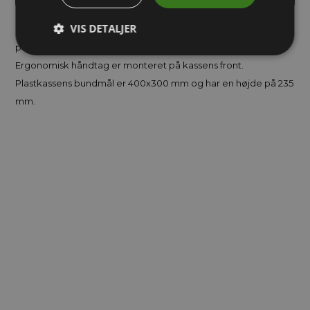
VIS DETALJER
Robust og slagfast kuffertkasse i PP plast. Låget er hængslet
på kassens bagkant og åbnes/låses nemt med to kliklåse.
Ergonomisk håndtag er monteret på kassens front.
Plastkassens bundmål er 400x300 mm og har en højde på 235
mm.