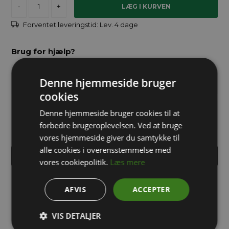
-
+
Forventet leveringstid:
Lev. 4 dage
Brug for hjælp?
info@packway.dk
Denne hjemmeside bruger
cookies
Denne hjemmeside bruger cookies til at
71 99 02 95
forbedre brugeroplevelsen. Ved at bruge
vores hjemmeside giver du samtykke til
alle cookies i overensstemmelse med
INDHENT TILBUD PÅ STORKØB
vores cookiepolitik.
Læs mere
Robust og slagfast kuffertkasse i PP plast. Låget er hængslet
AFVIS
ACCEPTER
på kassens bagkant og åbnes/låses nemt med to kliklåse.
Ergonomisk håndtag er monteret på kassens front.
VIS DETALJER
Plastkassens bundmål er 800x600 mm og har en højde på 135