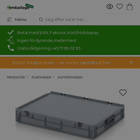
Menu
Betal med EAN, Faktura, Kort/Mobilepay
Ingen fordyrende mellemled
Gratis rådgivning +45 71 99 02 95
Store besparelser - se vores særtilbud her
PRODUKTER
PLASTKASSER
KUFFERTKASSER