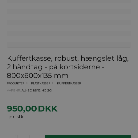
Kuffertkasse, robust, hængslet låg,
2 håndtag - på kortsiderne -
800x600x135 mm
PRODUKTER
PLASTKASSER
KUFFERTKASSER
VARENR.
AU-ED 86/12 HG 2G
950,00
DKK
pr. stk