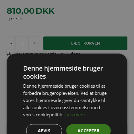
810,00
DKK
pr. stk
-
+
Forventet leveringstid:
Lev. 4 dage
Denne hjemmeside bruger
Brug for hjælp?
cookies
Denne hjemmeside bruger cookies til at
info@packway.dk
forbedre brugeroplevelsen. Ved at bruge
vores hjemmeside giver du samtykke til
71 99 02 95
alle cookies i overensstemmelse med
vores cookiepolitik.
Læs mere
AFVIS
ACCEPTER
INDHENT TILBUD PÅ STORKØB