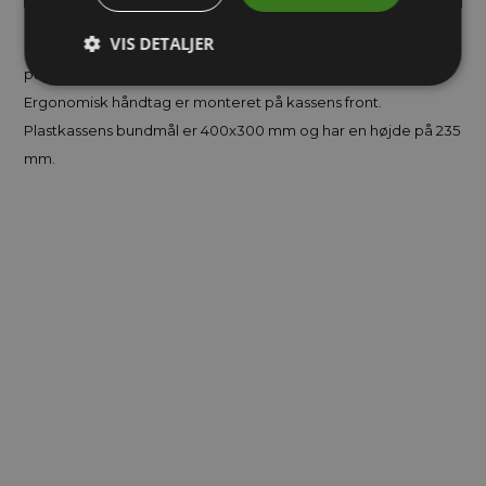
VIS DETALJER
Robust og slagfast kuffertkasse i PP plast. Låget er hængslet
på kassens bagkant og åbnes/låses nemt med to kliklåse.
Ergonomisk håndtag er monteret på kassens front.
Plastkassens bundmål er 400x300 mm og har en højde på 235
mm.