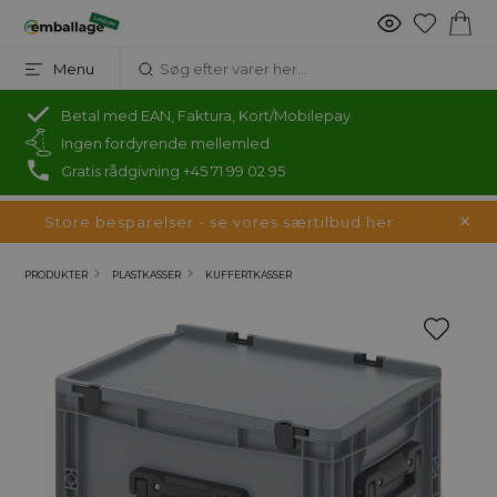
Menu
Betal med EAN, Faktura, Kort/Mobilepay
Ingen fordyrende mellemled
Gratis rådgivning +45 71 99 02 95
Store besparelser - se vores særtilbud her
PRODUKTER
PLASTKASSER
KUFFERTKASSER