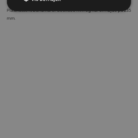
Ergonomisk håndtag er monteret på kassens front.
Plastkassens bundmål er 800x600 mm og har en højde på 235
mm.