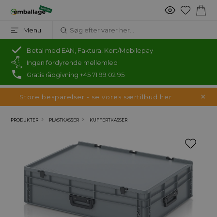
Menu
Betal med EAN, Faktura, Kort/Mobilepay
Ingen fordyrende mellemled
Gratis rådgivning +45 71 99 02 95
Store besparelser - se vores særtilbud her
PRODUKTER
PLASTKASSER
KUFFERTKASSER