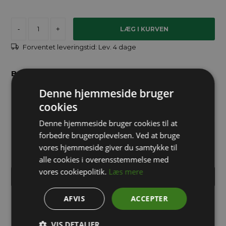
-
+
Forventet leveringstid:
Lev. 4 dage
Brug for hjælp?
Denne hjemmeside bruger
info@packway.dk
cookies
Denne hjemmeside bruger cookies til at
forbedre brugeroplevelsen. Ved at bruge
71 99 02 95
vores hjemmeside giver du samtykke til
alle cookies i overensstemmelse med
vores cookiepolitik.
Læs mere
INDHENT TILBUD PÅ STORKØB
AFVIS
ACCEPTER
Robust og slagfast kuffertkasse i PP plast. Låget er hængslet
på kassens bagkant og åbnes/låses nemt med to kliklåse.
VIS DETALJER