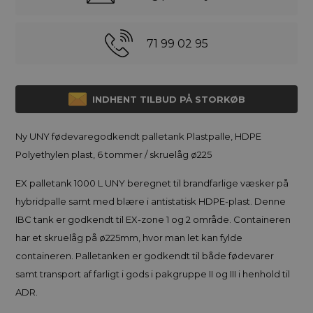
71 99 02 95
INDHENT TILBUD PÅ STORKØB
Ny UNY fødevaregodkendt palletank Plastpalle, HDPE
Polyethylen plast, 6 tommer / skruelåg ø225
EX palletank 1000 L UNY beregnet til brandfarlige væsker på
hybridpalle samt med blære i antistatisk HDPE-plast. Denne
IBC tank er godkendt til EX-zone 1 og 2 område. Containeren
har et skruelåg på ø225mm, hvor man let kan fylde
containeren. Palletanken er godkendt til både fødevarer
samt transport af farligt i gods i pakgruppe II og III i henhold til
ADR.