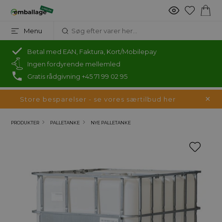
Menu
Betal med EAN, Faktura, Kort/Mobilepay
Ingen fordyrende mellemled
Gratis rådgivning +45 71 99 02 95
Store besparelser - se vores særtilbud her
PRODUKTER
PALLETANKE
NYE PALLETANKE