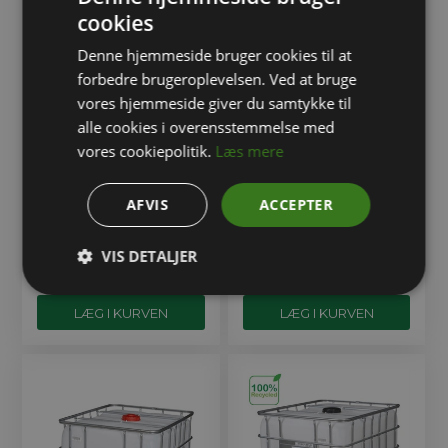
cookies
Denne hjemmeside bruger cookies til at
forbedre brugeroplevelsen. Ved at bruge
vores hjemmeside giver du samtykke til
alle cookies i overensstemmelse med
vores cookiepolitik.
Læs mere
AFVIS
ACCEPTER
Ny palletank 300 L på
Ny palletank 1050 L på
plastpalle
plastpalle ø225, UNY,
FSSC
VIS DETALJER
2.705,00
DKK
1.730,00
DKK