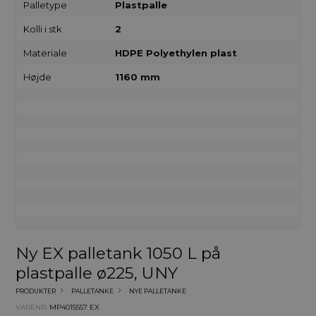
Palletype
Plastpalle
Kolli i stk
2
Materiale
HDPE Polyethylen plast
Højde
1160 mm
Ny EX palletank 1050 L på
plastpalle ø225, UNY
PRODUKTER
PALLETANKE
NYE PALLETANKE
VARENR.
MP4015557 EX