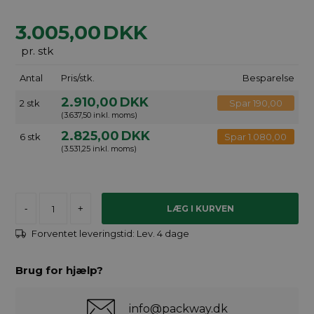
3.005,00
DKK
pr. stk
Antal
Pris/stk.
Besparelse
2.910,00
DKK
2 stk
Spar 190,00
(3.637,50 inkl. moms)
2.825,00
DKK
6 stk
Spar 1.080,00
(3.531,25 inkl. moms)
-
+
Forventet leveringstid:
Lev. 4 dage
Brug for hjælp?
info@packway.dk