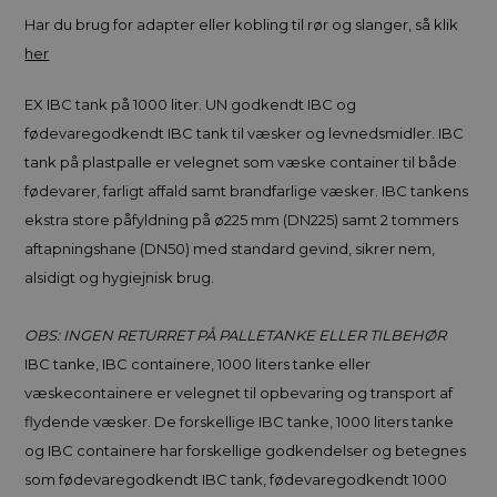
Har du brug for adapter eller kobling til rør og slanger, så klik
her
EX IBC tank på 1000 liter. UN godkendt IBC og
fødevaregodkendt IBC tank til væsker og levnedsmidler. IBC
tank på plastpalle er velegnet som væske container til både
fødevarer, farligt affald samt brandfarlige væsker. IBC tankens
ekstra store påfyldning på ø225 mm (DN225) samt 2 tommers
aftapningshane (DN50) med standard gevind, sikrer nem,
alsidigt og hygiejnisk brug.
OBS: INGEN RETURRET PÅ PALLETANKE ELLER TILBEHØR
IBC tanke, IBC containere, 1000 liters tanke eller
væskecontainere er velegnet til opbevaring og transport af
flydende væsker. De forskellige IBC tanke, 1000 liters tanke
og IBC containere har forskellige godkendelser og betegnes
som fødevaregodkendt IBC tank, fødevaregodkendt 1000