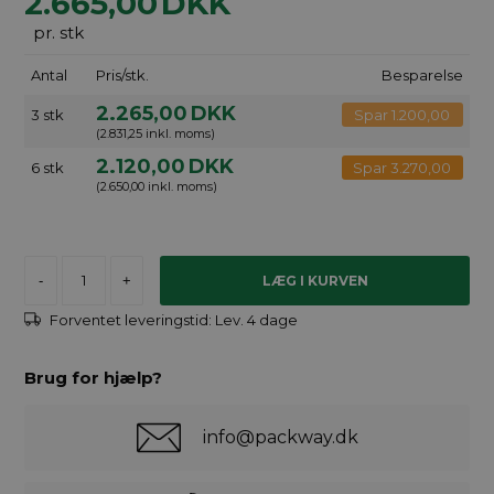
2.665,00
DKK
pr. stk
Antal
Pris/stk.
Besparelse
2.265,00
DKK
3 stk
Spar 1.200,00
(2.831,25 inkl. moms)
2.120,00
DKK
6 stk
Spar 3.270,00
(2.650,00 inkl. moms)
-
+
Forventet leveringstid:
Lev. 4 dage
Brug for hjælp?
info@packway.dk