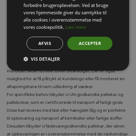
forbedre brugeroplevelsen. Ved at bruge
miljøer. De bruges til at håndtere varer, væsker, affaldsstoffer
vores hjemmeside giver du samtykke til
eller skrot effektivt og sikkert. Pallekar og pallebokse er
alle cookies i overensstemmelse med
designet til at sikre, at materialer kan transporteres og
vores cookiepolitik.
Læs mere
opbevares på en organiseret måde, samtidig med at de
beskytter mod skader og forurening under transport.
AFVIS
ACCEPTER
Pallekar er stabelbare, hvilket gør dem ideelle til at optimere
opbevaringspladsen i lagerområder. Ved brug af tilhørende
VIS DETALJER
låg til pallekar kan flere enheder stables uden risiko for, at
indholdet falder ud eller bliver beskadiget. Der er også
mulighed for at få påtrykt et kundelogo eller få monteret en
aftapningshane til nem udledning af væsker.
For specifikke behov tilbyder vi UN-godkendte pallekar og
pallebokse, som er certificerede til transport af farligt gods.
Disse kan leveres med løst eller hængslet låg og er perfekte
til opbevaring og transport af kemikalier eller farlige stoffer.
Desuden tilbyder vi fødevaregodkendte pallekar, der sikrer,
at opbevaringen er i overensstemmelse med de nødvendige