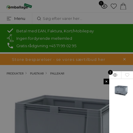
1
Menu
Betal med EAN, Faktura, Kort/Mobilepay
Ingen fordyrende mellemled
Gratis rådgivning +45 71 99 02 95
Store besparelser - se vores særtilbud her
1
PRODUKTER
PLASTKAR
PALLEKAR
×