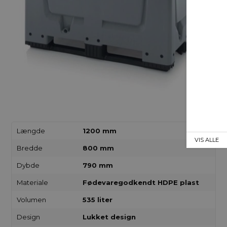
Længde
1200 mm
VIS ALLE
Bredde
800 mm
Dybde
790 mm
Materiale
Fødevaregodkendt HDPE plast
Volumen
535 liter
Design
Lukket design