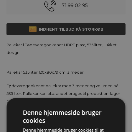
71 99 02 95
INDHENT TILBUD PÅ STORKØB
Pallekar i Fødevaregodkendt HDPE plast, 535 liter, Lukket
design
Pallekar 535 liter 120x80x79 cm, 3 meder
Fødevaregodkendt pallekar med 3 meder og volumen på
535 liter. Pallekar kan bl.a. andet bruges til produktion, lager
og transport, skrot, affald mm., pallekaret er lavet af hårdfør
og fødevaregodkendt HDPE plast. Pallekar med lukkede
Denne hjemmeside bruger
sider og bund fungerer også som stabelbart pallekar.
cookies
Pallekar og plastkar er uundværlige opbevarings- og
Denne hjemmeside bruger cookies til at
transportløsninger i mange industrielle og kommercielle