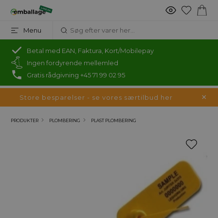
Menu
Betal med EAN, Faktura, Kort/Mobilepay
Ingen fordyrende mellemled
Gratis rådgivning +45 71 99 02 95
Store besparelser - se vores særtilbud her
PRODUKTER
PLOMBERING
PLAST PLOMBERING