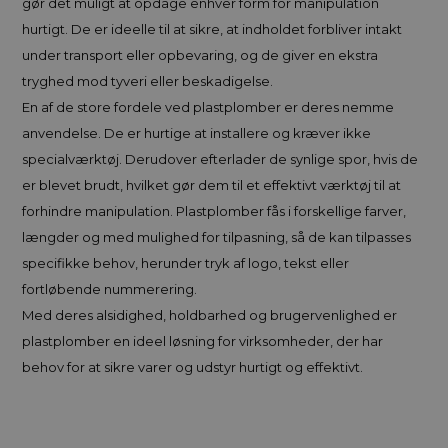
gør det muligt at opdage enhver form for manipulation
hurtigt. De er ideelle til at sikre, at indholdet forbliver intakt
under transport eller opbevaring, og de giver en ekstra
tryghed mod tyveri eller beskadigelse.
En af de store fordele ved plastplomber er deres nemme
anvendelse. De er hurtige at installere og kræver ikke
specialværktøj. Derudover efterlader de synlige spor, hvis de
er blevet brudt, hvilket gør dem til et effektivt værktøj til at
forhindre manipulation. Plastplomber fås i forskellige farver,
længder og med mulighed for tilpasning, så de kan tilpasses
specifikke behov, herunder tryk af logo, tekst eller
fortløbende nummerering.
Med deres alsidighed, holdbarhed og brugervenlighed er
plastplomber en ideel løsning for virksomheder, der har
behov for at sikre varer og udstyr hurtigt og effektivt.