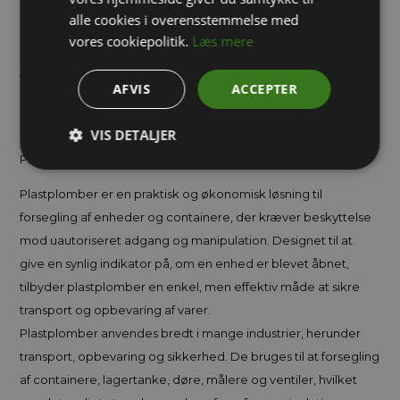
plomben er 315 mm lang og 2 mm tyk og har en brudstyrke på
alle cookies i overensstemmelse med
cirka 14 kg. Plast plomben leveres, individuelle og fortløbende
vores cookiepolitik.
Læs mere
nummerserier i pakker, 1.000 plast plomber. Det er muligt få
trykt firmanavn eller tekst på op til 20 tegn på plast plomben.
AFVIS
ACCEPTER
Kontakt os på telefon
71 99 02 95
for yderligere information.
VIS DETALJER
Plastplomber – Effektiv Sikkerhed og Forsegling
Plastplomber er en praktisk og økonomisk løsning til
forsegling af enheder og containere, der kræver beskyttelse
mod uautoriseret adgang og manipulation. Designet til at
give en synlig indikator på, om en enhed er blevet åbnet,
tilbyder plastplomber en enkel, men effektiv måde at sikre
transport og opbevaring af varer.
Plastplomber anvendes bredt i mange industrier, herunder
transport, opbevaring og sikkerhed. De bruges til at forsegling
af containere, lagertanke, døre, målere og ventiler, hvilket