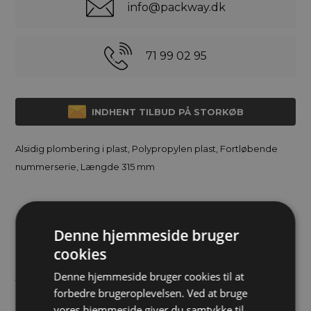
info@packway.dk
71 99 02 95
INDHENT TILBUD PÅ STORKØB
Alsidig plombering i plast, Polypropylen plast, Fortløbende
nummerserie, Længde 315 mm
Fleksibel hvid plombe til hurtig plombering af enheder hvor
Denne hjemmeside bruger
en lav brudstyrke er påkrævet. Velegnet som plombe til
cookies
branddøre, plombe til brandslukker samt som plombe til
Denne hjemmeside bruger cookies til at
førstehjælpskasser og lignende. Plombens metallås sikrer at
forbedre brugeroplevelsen. Ved at bruge
plomben holdes stramt lukket omkring applikationen. Plast
vores hjemmeside giver du samtykke til