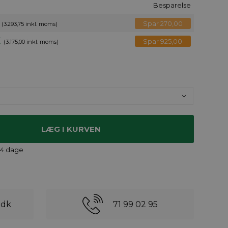
Besparelse
Spar 270,00
(3.293,75 inkl. moms)
K
Spar 925,00
(3.175,00 inkl. moms)
-14 dage
.dk
71 99 02 95