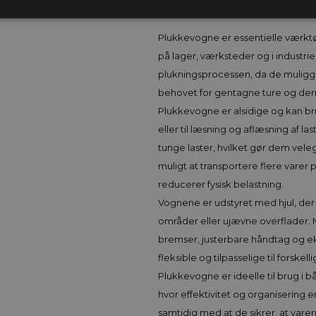
Plukkevogne er essentielle værktøj
på lager, værksteder og i industriel
plukningsprocessen, da de muliggør
behovet for gentagne ture og der
Plukkevogne er alsidige og kan brug
eller til læsning og aflæsning af la
tunge laster, hvilket gør dem vel
muligt at transportere flere varer
reducerer fysisk belastning.
Vognene er udstyret med hjul, der
områder eller ujævne overflader. 
bremser, justerbare håndtag og 
fleksible og tilpasselige til forskel
Plukkevogne er ideelle til brug i b
hvor effektivitet og organisering
samtidig med at de sikrer, at varern