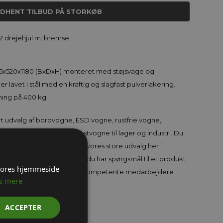
NDHENT TILBUD PÅ STORKØB
 2 drejehjul m. bremse
35x520x1180 (BxDxH) monteret med støjsvage og
r lavet i stål med en kraftig og slagfast pulverlakering.
ing på 400 kg.
rt udvalg af bordvogne, ESD vogne, rustfrie vogne,
, pladevogne og sværlastvogne til lager og industri. Du
 de passer til dit formål. Se vores store udvalg her i
 ikke kan finde eller hvis du har spørgsmål til et produkt
 vores hjemmeside
e på tlf. 71 99 02 95 - vores kompetente medarbejdere
s mere
ACCEPTER
og Håndtering på Lageret