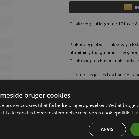
I
Plukkevogn til lager med 2 faste &
Praktisk og robust Plukkevogn 10
afsmitningsfrie gummihjul. Vognen e
Plukkevognen har en maks belastn
På emballage-land.dk har vi et sto
hyldevogne, lagervogne, trækvogne
kan få vognene i forskellige mål, så
meside bruger cookies
webshoppen og hvis der er noget du
 bruger cookies til at forbedre brugeroplevelsen. Ved at bruge
er du meget velkommen til at ring
 til alle cookies i overensstemmelse med vores cookiepolitik.
Læ
sidder klar til at hjælpe.
AFVIS
Plukkevogne – Effektiv Transport 