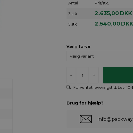
Antal
Pris/stk.
2.635,00
DKK
3 stk
2.540,00
DK
5 stk
Vælg farve
-
+
Forventet leveringstid:
Lev. 10
Brug for hjælp?
info@packway