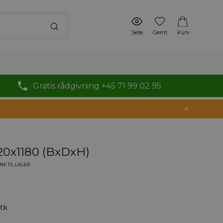
Sete
Gemt
Kurv
Gratis rådgivning +45 71 99 02 95
20x1180 (BxDxH)
E TIL LAGER
stk