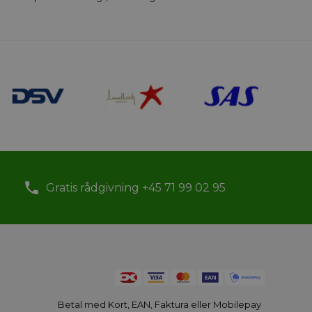
Gratis rådgivning +45 71 99 02 95
Betal med Kort, EAN, Faktura eller Mobilepay