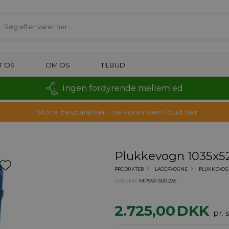
T OS
OM OS
TILBUD
Ingen fordyrende mellemled
Store besparelser - se vores særtilbud her
Plukkevogn 1035x5
PRODUKTER
LAGERVOGNE
PLUKKEVOGN
VARENR.
MPSW-500.235
2.725,00
DKK
pr. 