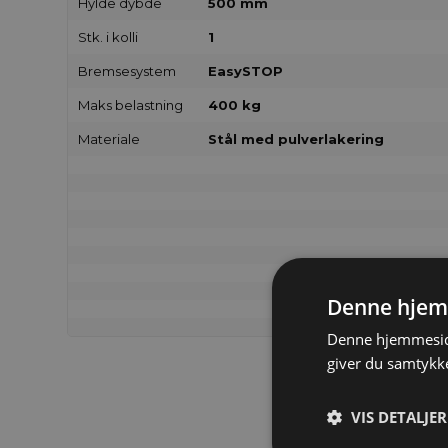
Hylde dybde
500 mm
Stk. i kolli
1
Bremsesystem
EasySTOP
Maks belastning
400 kg
Materiale
Stål med pulverlakering
Denne hjem
Denne hjemmeside
giver du samtykke
VIS DETALJER