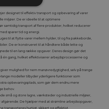
er designet til effektiv transport og opbevaring af varer
le miljøer. De er ideelle til at optimere
 samtidig transport af flere produkter, hvilket reducerer
med sparer tid og energi.
es til at flytte varer mellem hylder, til og fra pakkeborde,
stbiler. De er konstrueret til at håndtere både lette og
egnede til en lang række opgaver. Deres design gør det
 på én gang, hvilket effektiviserer arbejdsprocesserne og
 giver mulighed for nem manøvredygtighed, selv på trange
Mange modeller tilbyder yderligere funktioner som
ekstra opbevaringsplads, som gør dem endnu mere
lige behov.
åde små og store lagre, værksteder og industrielle miljøer,
 er afgørende. De hjælper med at strømline arbejdsopgaver,
e transporteres hurtigt, sikkert og effektivt.