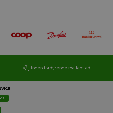
Ingen fordyrende mellemled
RVICE
 os