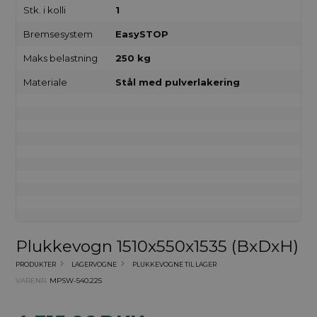
Stk. i kolli
1
Bremsesystem
EasySTOP
Maks belastning
250 kg
Materiale
Stål med pulverlakering
Plukkevogn 1510x550x1535 (BxDxH)
PRODUKTER
LAGERVOGNE
PLUKKEVOGNE TIL LAGER
VARENR.
MPSW-540.225