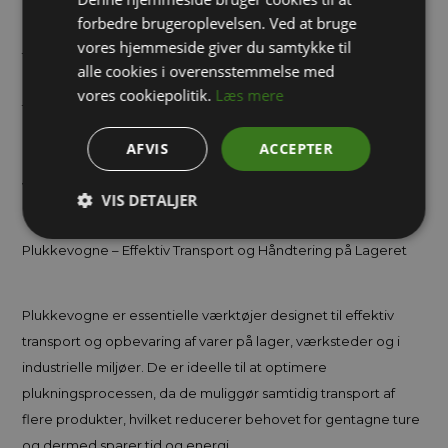
På emballage-land.dk har vi et stort udvalg af bordvogne,
forbedre brugeroplevelsen. Ved at bruge
ESD vogne, rustfrie vogne, hyldevogne, lagervogne,
vores hjemmeside giver du samtykke til
trækvogne, pladevogne og sværlastvogne til lager og
alle cookies i overensstemmelse med
industri. Du kan få vognene i forskellige mål, så de passer til dit
vores cookiepolitik.
Læs mere
formål. Se vores store udvalg her i webshoppen og hvis der er
noget du ikke kan finde eller hvis du har spørgsmål til et
AFVIS
ACCEPTER
produkt er du meget velkommen til at ringe på tlf. 71 99 02 95 -
vores kompetente medarbejdere sidder klar til at hjælpe.
VIS DETALJER
Plukkevogne – Effektiv Transport og Håndtering på Lageret
Plukkevogne er essentielle værktøjer designet til effektiv
transport og opbevaring af varer på lager, værksteder og i
industrielle miljøer. De er ideelle til at optimere
plukningsprocessen, da de muliggør samtidig transport af
flere produkter, hvilket reducerer behovet for gentagne ture
og dermed sparer tid og energi.