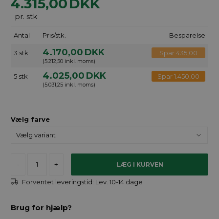
4.315,00
DKK
pr. stk
Antal
Pris/stk.
Besparelse
4.170,00
DKK
3 stk
Spar 435,00
(5.212,50 inkl. moms)
4.025,00
DKK
5 stk
Spar 1.450,00
(5.031,25 inkl. moms)
Vælg farve
-
+
Forventet leveringstid:
Lev. 10-14 dage
Brug for hjælp?