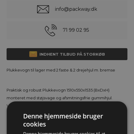
info@packway.dk
71 99 02 95
INDHENT TILBUD PÅ STORKØB
Plukkevogn til lager med 2 faste & 2 drejehjul m. bremse
Praktisk og robust Plukkevogn 1510x550x1535 (BxDxH)
monteret med støjsvage og afsmitningsfrie gummihjul.
Vognen er lavet i stål med en kraftig og slagfast
pulverlakering. Plukkevognen har en maks belastning på 250
Denne hjemmeside bruger
kg.
cookies
Denne hjemmeside bruger cookies til at