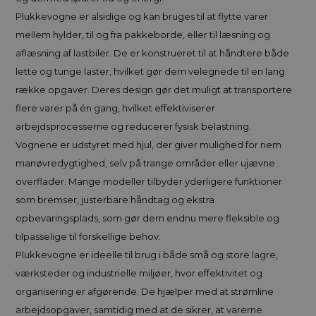
Plukkevogne er alsidige og kan bruges til at flytte varer
mellem hylder, til og fra pakkeborde, eller til læsning og
aflæsning af lastbiler. De er konstrueret til at håndtere både
lette og tunge laster, hvilket gør dem velegnede til en lang
række opgaver. Deres design gør det muligt at transportere
flere varer på én gang, hvilket effektiviserer
arbejdsprocesserne og reducerer fysisk belastning.
Vognene er udstyret med hjul, der giver mulighed for nem
manøvredygtighed, selv på trange områder eller ujævne
overflader. Mange modeller tilbyder yderligere funktioner
som bremser, justerbare håndtag og ekstra
opbevaringsplads, som gør dem endnu mere fleksible og
tilpasselige til forskellige behov.
Plukkevogne er ideelle til brug i både små og store lagre,
værksteder og industrielle miljøer, hvor effektivitet og
organisering er afgørende. De hjælper med at strømline
arbejdsopgaver, samtidig med at de sikrer, at varerne