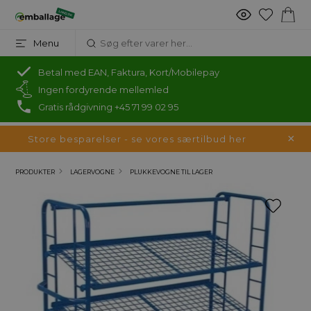
Menu
Betal med EAN, Faktura, Kort/Mobilepay
Ingen fordyrende mellemled
Gratis rådgivning +45 71 99 02 95
Store besparelser - se vores særtilbud her
PRODUKTER
LAGERVOGNE
PLUKKEVOGNE TIL LAGER