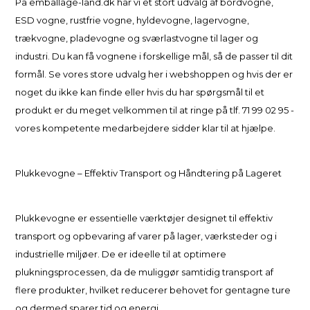
På emballage-land.dk har vi et stort udvalg af bordvogne,
ESD vogne, rustfrie vogne, hyldevogne, lagervogne,
trækvogne, pladevogne og sværlastvogne til lager og
industri. Du kan få vognene i forskellige mål, så de passer til dit
formål. Se vores store udvalg her i webshoppen og hvis der er
noget du ikke kan finde eller hvis du har spørgsmål til et
produkt er du meget velkommen til at ringe på tlf. 71 99 02 95 -
vores kompetente medarbejdere sidder klar til at hjælpe.
Plukkevogne – Effektiv Transport og Håndtering på Lageret
Plukkevogne er essentielle værktøjer designet til effektiv
transport og opbevaring af varer på lager, værksteder og i
industrielle miljøer. De er ideelle til at optimere
plukningsprocessen, da de muliggør samtidig transport af
flere produkter, hvilket reducerer behovet for gentagne ture
og dermed sparer tid og energi.