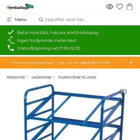
Menu
Betal med EAN, Faktura, Kort/Mobilepay
Ingen fordyrende mellemled
Gratis rådgivning +45 71 99 02 95
Store besparelser - se vores særtilbud her
PRODUKTER
LAGERVOGNE
PLUKKEVOGNE TIL LAGER