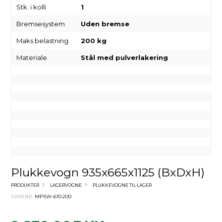
Stk. i kolli
1
Bremsesystem
Uden bremse
Maks belastning
200 kg
Materiale
Stål med pulverlakering
Plukkevogn 935x665x1125 (BxDxH)
PRODUKTER
LAGERVOGNE
PLUKKEVOGNE TIL LAGER
VARENR.
MPSW-610.200