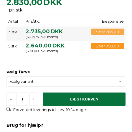
2.830,00
DKK
pr. stk
Antal
Pris/stk.
Besparelse
2.735,00
DKK
3 stk
Spar 285,00
(3.418,75 inkl. moms)
2.640,00
DKK
5 stk
Spar 950,00
(3.300,00 inkl. moms)
Vælg farve
-
+
Forventet leveringstid:
Lev. 10-14 dage
Brug for hjælp?