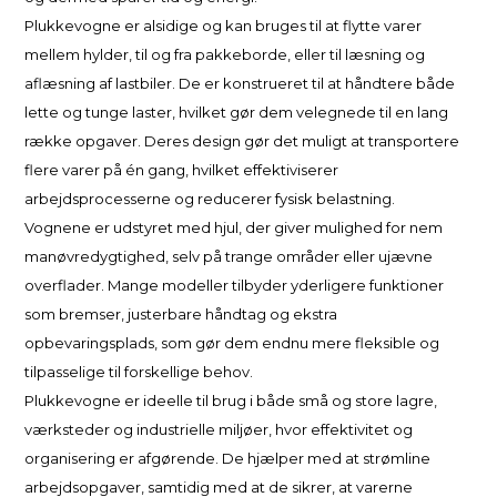
Plukkevogne er alsidige og kan bruges til at flytte varer
mellem hylder, til og fra pakkeborde, eller til læsning og
aflæsning af lastbiler. De er konstrueret til at håndtere både
lette og tunge laster, hvilket gør dem velegnede til en lang
række opgaver. Deres design gør det muligt at transportere
flere varer på én gang, hvilket effektiviserer
arbejdsprocesserne og reducerer fysisk belastning.
Vognene er udstyret med hjul, der giver mulighed for nem
manøvredygtighed, selv på trange områder eller ujævne
overflader. Mange modeller tilbyder yderligere funktioner
som bremser, justerbare håndtag og ekstra
opbevaringsplads, som gør dem endnu mere fleksible og
tilpasselige til forskellige behov.
Plukkevogne er ideelle til brug i både små og store lagre,
værksteder og industrielle miljøer, hvor effektivitet og
organisering er afgørende. De hjælper med at strømline
arbejdsopgaver, samtidig med at de sikrer, at varerne