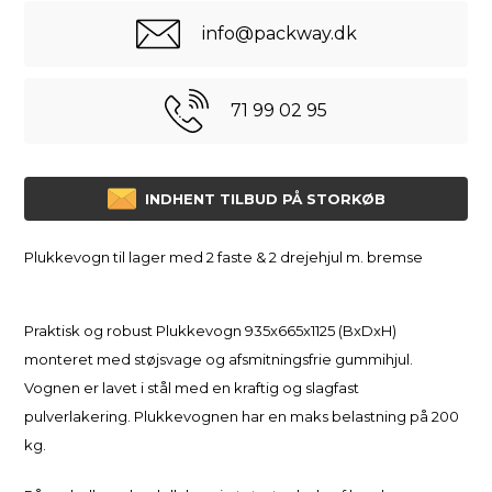
info@packway.dk
71 99 02 95
INDHENT TILBUD PÅ STORKØB
Plukkevogn til lager med 2 faste & 2 drejehjul m. bremse
Praktisk og robust Plukkevogn 935x665x1125 (BxDxH)
monteret med støjsvage og afsmitningsfrie gummihjul.
Vognen er lavet i stål med en kraftig og slagfast
pulverlakering. Plukkevognen har en maks belastning på 200
kg.