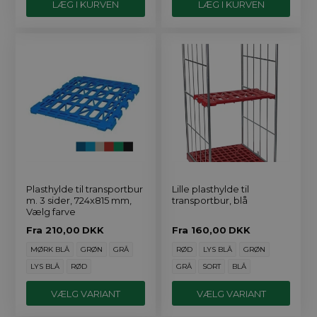
Plasthylde til transportbur
Lille plasthylde til
m. 3 sider, 724x815 mm,
transportbur, blå
Vælg farve
Fra
210,00
DKK
Fra
160,00
DKK
MØRK BLÅ
GRØN
GRÅ
RØD
LYS BLÅ
GRØN
LYS BLÅ
RØD
GRÅ
SORT
BLÅ
VÆLG VARIANT
VÆLG VARIANT