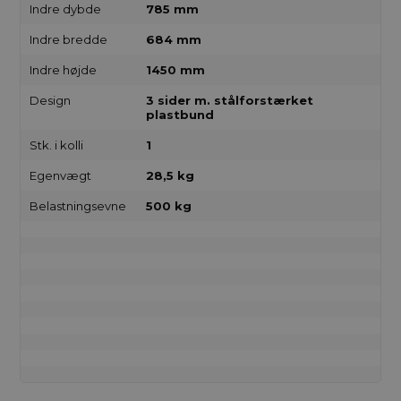
Indre dybde
785 mm
Indre bredde
684 mm
Indre højde
1450 mm
Design
3 sider m. stålforstærket
plastbund
Stk. i kolli
1
Egenvægt
28,5 kg
Belastningsevne
500 kg