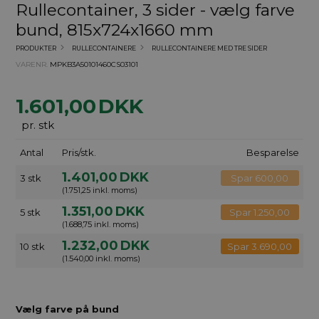
Rullecontainer, 3 sider - vælg farve
bund, 815x724x1660 mm
PRODUKTER
RULLECONTAINERE
RULLECONTAINERE MED TRE SIDER
VARENR.
MPKB3A50101460CS03101
1.601,00
DKK
pr. stk
Antal
Pris/stk.
Besparelse
1.401,00
DKK
3 stk
Spar 600,00
(1.751,25 inkl. moms)
1.351,00
DKK
5 stk
Spar 1.250,00
(1.688,75 inkl. moms)
1.232,00
DKK
10 stk
Spar 3.690,00
(1.540,00 inkl. moms)
Vælg farve på bund