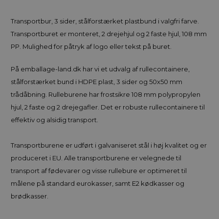
Transportbur, 3 sider, stålforstærket plastbund i valgfri farve.
Transportburet er monteret, 2 drejehjul og 2 faste hjul, 108 mm
PP. Mulighed for påtryk af logo eller tekst på buret.
På emballage-land.dk har vi et udvalg af rullecontainere,
stålforstærket bund i HDPE plast, 3 sider og 50x50 mm
trådåbning. Rulleburene har frostsikre 108 mm polypropylen
hjul, 2 faste og 2 drejegafler. Det er robuste rullecontainere til
effektiv og alsidig transport.
Transportburene er udført i galvaniseret stål i høj kvalitet og er
produceret i EU. Alle transportburene er velegnede til
transport af fødevarer og visse rullebure er optimeret til
målene på standard eurokasser, samt E2 kødkasser og
brødkasser.