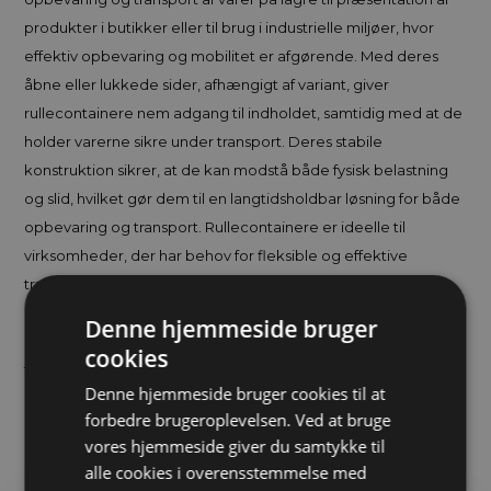
produkter i butikker eller til brug i industrielle miljøer, hvor
effektiv opbevaring og mobilitet er afgørende. Med deres
åbne eller lukkede sider, afhængigt af variant, giver
rullecontainere nem adgang til indholdet, samtidig med at de
holder varerne sikre under transport. Deres stabile
konstruktion sikrer, at de kan modstå både fysisk belastning
og slid, hvilket gør dem til en langtidsholdbar løsning for både
opbevaring og transport. Rullecontainere er ideelle til
virksomheder, der har behov for fleksible og effektive
transportløsninger, der sparer tid og forbedrer
arbejdseffektiviteten. Deres alsidighed, holdbarhed og lette
Denne hjemmeside bruger
manøvredygtighed gør dem til en praktisk løsning i mange
cookies
forskellige sammenhænge.
Denne hjemmeside bruger cookies til at
forbedre brugeroplevelsen. Ved at bruge
vores hjemmeside giver du samtykke til
Relaterede varer
alle cookies i overensstemmelse med