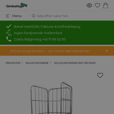
Menu
Betal med EAN, Faktura, Kort/Mobilepay
Ingen fordyrende mellemled
Gratis rådgivning +45 71 99 02 95
Store besparelser - se vores særtilbud her
PRODUKTER
RULLECONTAINERE
RULLECONTAINERE MED TRE SIDER