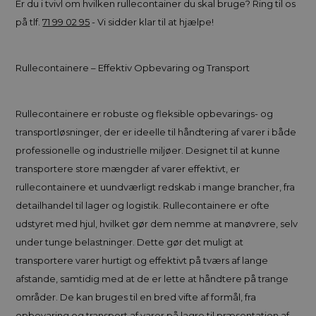
Er du i tvivl om hvilken rullecontainer du skal bruge? Ring til os
på tlf.
71 99 02 95
- Vi sidder klar til at hjælpe!
Rullecontainere – Effektiv Opbevaring og Transport
Rullecontainere er robuste og fleksible opbevarings- og
transportløsninger, der er ideelle til håndtering af varer i både
professionelle og industrielle miljøer. Designet til at kunne
transportere store mængder af varer effektivt, er
rullecontainere et uundværligt redskab i mange brancher, fra
detailhandel til lager og logistik. Rullecontainere er ofte
udstyret med hjul, hvilket gør dem nemme at manøvrere, selv
under tunge belastninger. Dette gør det muligt at
transportere varer hurtigt og effektivt på tværs af lange
afstande, samtidig med at de er lette at håndtere på trange
områder. De kan bruges til en bred vifte af formål, fra
opbevaring og transport af varer på lagre til præsentation af