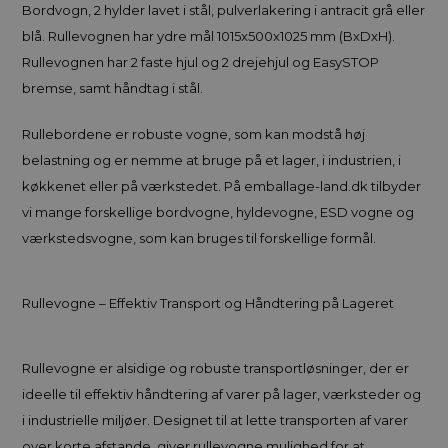
Bordvogn, 2 hylder lavet i stål, pulverlakering i antracit grå eller
blå. Rullevognen har ydre mål 1015x500x1025 mm (BxDxH).
Rullevognen har 2 faste hjul og 2 drejehjul og EasySTOP
bremse, samt håndtag i stål.
Rullebordene er robuste vogne, som kan modstå høj
belastning og er nemme at bruge på et lager, i industrien, i
køkkenet eller på værkstedet. På emballage-land.dk tilbyder
vi mange forskellige bordvogne, hyldevogne, ESD vogne og
værkstedsvogne, som kan bruges til forskellige formål.
Rullevogne – Effektiv Transport og Håndtering på Lageret
Rullevogne er alsidige og robuste transportløsninger, der er
ideelle til effektiv håndtering af varer på lager, værksteder og
i industrielle miljøer. Designet til at lette transporten af varer
over korte afstande, giver rullevogne mulighed for at