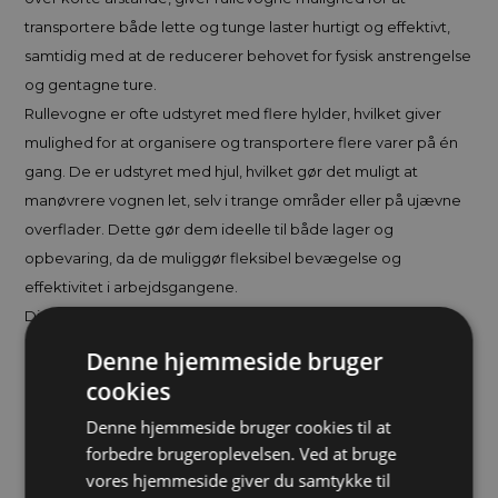
transportere både lette og tunge laster hurtigt og effektivt,
samtidig med at de reducerer behovet for fysisk anstrengelse
og gentagne ture.
Rullevogne er ofte udstyret med flere hylder, hvilket giver
mulighed for at organisere og transportere flere varer på én
gang. De er udstyret med hjul, hvilket gør det muligt at
manøvrere vognen let, selv i trange områder eller på ujævne
overflader. Dette gør dem ideelle til både lager og
opbevaring, da de muliggør fleksibel bevægelse og
effektivitet i arbejdsgangene.
Disse vogne er designet til at kunne modstå hårde forhold,
hvilket gør dem til en pålidelig løsning i krævende
Denne hjemmeside bruger
arbejdsmiljøer. De kan bruges til en bred vifte af opgaver, fra
cookies
opbevaring og transport af varer på lagre til præsentation af
Denne hjemmeside bruger cookies til at
produkter i butikker eller til brug i industrielle miljøer, hvor
forbedre brugeroplevelsen. Ved at bruge
effektiv opbevaring og mobilitet er afgørende.
vores hjemmeside giver du samtykke til
Rullevogne er tilgængelige i flere størrelser og