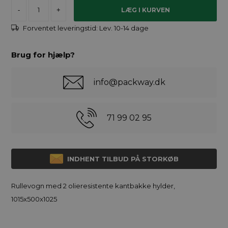
-
+
Forventet leveringstid:
Lev. 10-14 dage
Brug for hjælp?
info@packway.dk
71 99 02 95
INDHENT TILBUD PÅ STORKØB
Rullevogn med 2 olieresistente kantbakke hylder,
1015x500x1025