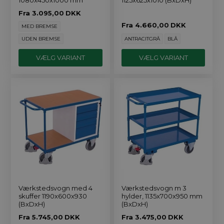
1080x450x1000 mm
1125x625x1010 (BxDxH)
Fra
3.095,00
DKK
Fra
4.660,00
DKK
MED BREMSE
UDEN BREMSE
ANTRACITGRÅ
BLÅ
VÆLG VARIANT
VÆLG VARIANT
Værkstedsvogn med 4
Værkstedsvogn m 3
skuffer 1190x600x930
hylder, 1135x700x950 mm
(BxDxH)
(BxDxH)
Fra
5.745,00
DKK
Fra
3.475,00
DKK