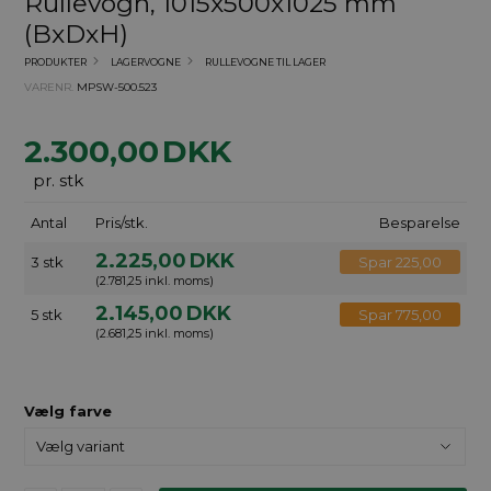
Rullevogn, 1015x500x1025 mm
(BxDxH)
PRODUKTER
LAGERVOGNE
RULLEVOGNE TIL LAGER
VARENR.
MPSW-500.523
2.300,00
DKK
pr. stk
Antal
Pris/stk.
Besparelse
2.225,00
DKK
3 stk
Spar 225,00
(2.781,25 inkl. moms)
2.145,00
DKK
5 stk
Spar 775,00
(2.681,25 inkl. moms)
Vælg farve