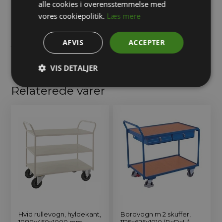
alle cookies i overensstemmelse med
konfigurationer og kan tilpasses specifikke behov. Uanset om
vores cookiepolitik.
Læs mere
du har brug for en vogn til lette eller tunge opgaver, tilbyder
rullevogne en praktisk og holdbar løsning, der optimerer
AFVIS
ACCEPTER
transporten og øger effektiviteten.
VIS DETALJER
Relaterede varer
Hvid rullevogn, hyldekant,
Bordvogn m 2 skuffer,