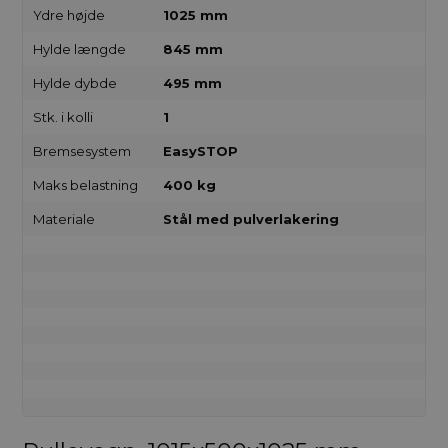
Ydre højde
1025 mm
Hylde længde
845 mm
Hylde dybde
495 mm
Stk. i kolli
1
Bremsesystem
EasySTOP
Maks belastning
400 kg
Materiale
Stål med pulverlakering