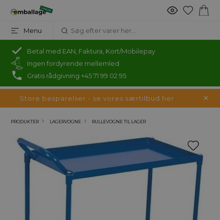
Menu
Betal med EAN, Faktura, Kort/Mobilepay
Ingen fordyrende mellemled
Gratis rådgivning +45 71 99 02 95
Store besparelser - se vores særtilbud her
PRODUKTER
LAGERVOGNE
RULLEVOGNE TIL LAGER