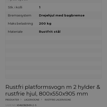
Stk. i kolli
1
Bremsesystem
Drejehjul med bagbremse
Maks belastning
200 kg
Materiale
Rustfrit stål
Rustfri platformsvogn m 2 hylder &
rustfrie hjul, 800x550x905 mm
PRODUKTER
LAGERVOGNE
RUSTFRIE LAGERVOGNE
VARENR.
KM60363MR-2-S