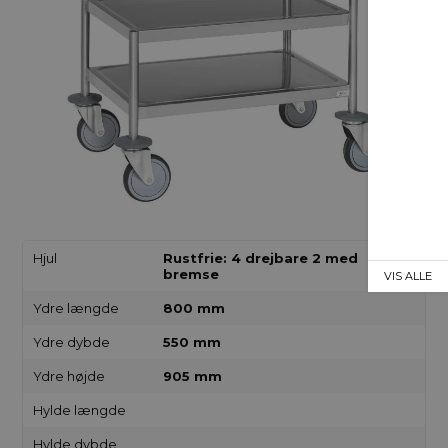
Hjul
Rustfrie: 4 drejbare 2 med
bremse
VIS ALLE
Ydre længde
800 mm
Ydre dybde
550 mm
Ydre højde
905 mm
Hylde længde
Hylde dybde