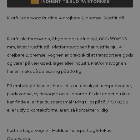
INDHENT TILBUD PÅ STORKØB
Rustfri lagervogn Rustfrie: 4 drejbare 2, bremse, Rustfrit stål
Rustfri platformsvogn, 2 hylder og rustfrie hjul, 800x550x905
mm, lavet i rustfrit stål. Platformsvognen har rustfrie hjul: 4
drejbare 2, bremse. Vognen er praktisk til at transportere gods
og varer på værksted, lager eller industri. Platformsvognen
har en maks på belastning på 200 kg.
På emballage-land.dk har vi et stort udvalg af transportvogne,
pladevogne, hyldevogne og rulleborde. Er der noget du ikke
kan finde eller har du spørgsmål? Ring til os på tlf. 71 99 02 95
eller udfyld kontaktformularen, så kontakter vi dig.
Rustfrie Lagervogne – Holdbar Transport og Effektiv
Opbevaring