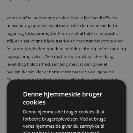
Vores rustfrie lagervogne er den ideelle løsning til effektiv
transport og opbevaring af materialer i krævende industri-,
lager- og fødevaremiljøer. Fremstillet af høj kvalitet rustfrit
stål, er disse vogne både stærke og modstandsdygtige over
for korrosion, hvilket gør dem perfekte til brug i både tørre og
fugtige omgivelser. Den rustfrie konstruktion sikrer lang
levetid og holdbarhed, samtidig med at den giver et
hygiejnisk valg, der er nemt at rengøre og vedligeholde.
Designet med stærke hjul og stabil struktur, tilbyder vores
rustfrie lagervogne både manøvredygtighed og sikker
Denne hjemmeside bruger
transport af tunge og skrøbelige materialer. Hjulene er ofte
cookies
udstyret med bremsefunktion for ekstra stabilitet, når vognen
er i brug. Vognenes fleksible design gør dem velegnede til
Denne hjemmeside bruger cookies til at
forbedre brugeroplevelsen. Ved at bruge
mange forskellige opgaver, fra opbevaring og transport af
vores hjemmeside giver du samtykke til
plader og værktøj til fødevarer og farmaceutiske produkter.
alle cookies i overensstemmelse med