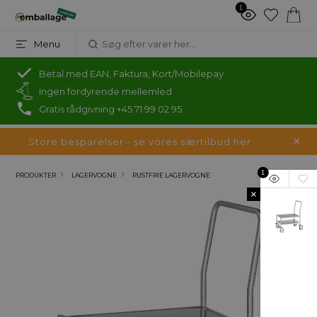
1
Menu
Betal med EAN, Faktura, Kort/Mobilepay
Ingen fordyrende mellemled
Gratis rådgivning +45 71 99 02 95
Store besparelser - se vores særtilbud her
1
PRODUKTER
LAGERVOGNE
RUSTFRIE LAGERVOGNE
×