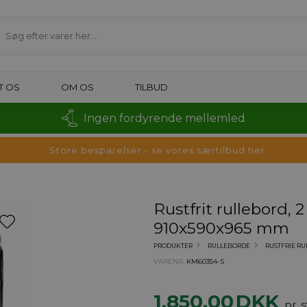
T OS
OM OS
TILBUD
Ingen fordyrende mellemled
Store besparelser - se vores særtilbud her
Rustfrit rullebord, 2
910x590x965 mm
PRODUKTER
RULLEBORDE
RUSTFRIE R
VARENR.
KM60354-S
1.850,00
DKK
pr. s