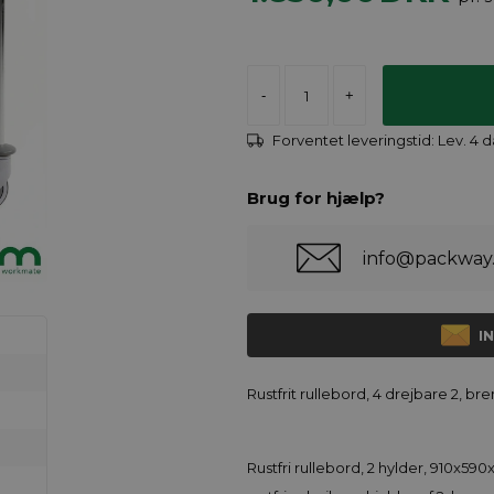
-
+
Forventet leveringstid:
Lev. 4 
Brug for hjælp?
info@packway
I
Rustfrit rullebord, 4 drejbare 2, bre
Rustfri rullebord, 2 hylder, 910x590x