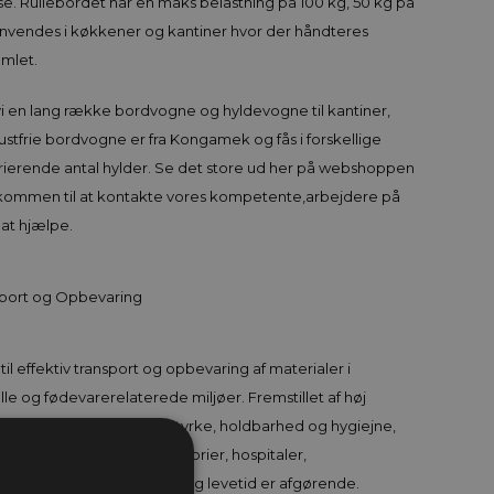
emse. Rullebordet har en maks belastning på 100 kg, 50 kg på
anvendes i køkkener og kantiner hvor der håndteres
amlet.
i en lang række bordvogne og hyldevogne til kantiner,
ustfrie bordvogne er fra Kongamek og fås i forskellige
arierende antal hylder. Se det store ud her på webshoppen
elkommen til at kontakte vores kompetente,arbejdere på
il at hjælpe.
nsport og Opbevaring
 til effektiv transport og opbevaring af materialer i
e og fødevarerelaterede miljøer. Fremstillet af høj
se borde en kombination af styrke, holdbarhed og hygiejne,
brug i værksteder, laboratorier, hospitaler,
der, hvor renlighed og lang levetid er afgørende.