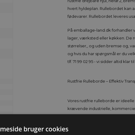
rustfrie drejbare hjul, heraf 2, br
hvert hyldeplan. Rullebordet kan 
fødevarer. Rullebordet leveres us
På emballage-land.dk forhandler v
lager, værksted eller køkken. De r
størrelser,, og uden bremse og, v
og hvis du har spørgsmål er du v
tlf. 71 99 02 95 - vi sidder altid klar t
Rustfrie Rulleborde – Effektiv Tra
Vores rustfrie rulleborde er ideelle
krævende industrielle, kommerciell
kvalitet rustfrit stål, tilbyder dis
hvilket gør dem perfekt egnede til 
meside bruger cookies
fødevareproduktion og andre områ