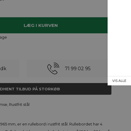
dage
.dk
71 99 02 95
VIS ALLE
NDHENT TILBUD PÅ STORKØB
mse, Rustfrit stål
965 mm, er en rullebord i rustfrit stål. Rullebordet har 4