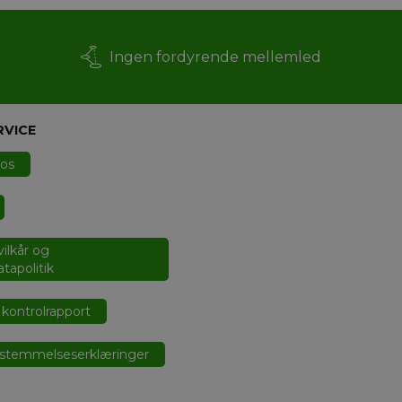
Ingen fordyrende mellemled
RVICE
 os
ilkår og
tapolitik
kontrolrapport
stemmelseserklæringer