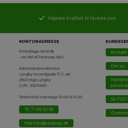
Højeste kvalitet til laveste pris
KONTORADRESSE
KUNDESE
Emballage-land.dk
Kontakt
- en del af Packway ApS
Om os
Administrationskontor
Lyngby Hovedgade 17, 2. sal
Handelsv
2800 Kgs Lyngby
personda
CVR.: 35210660
Telefontid; hverdage 10:00 til 14.00
Se FVST 
Tlf. 71 99 02 95
Overens
Mail info@packway.dk