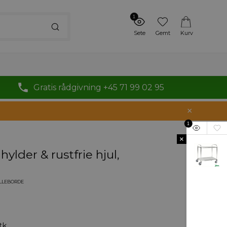
1
Sete
Gemt
Kurv
Gratis rådgivning +45 71 99 02 95
1
×
 hylder & rustfrie hjul,
ULLEBORDE
tk