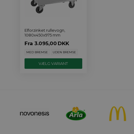
Elforzinket rullevogn,
1080x450x975 mm
Fra
3.095,00
DKK
MED BREMSE
UDEN BREMSE
VÆLG VARIANT