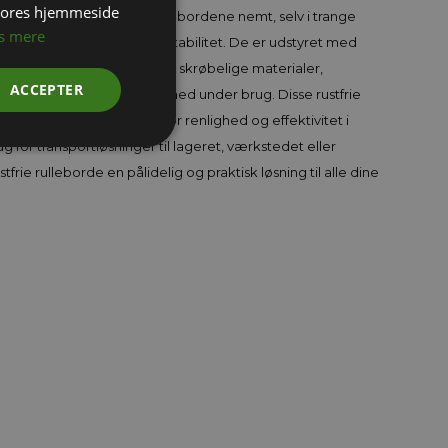
 vores hjemmeside
gør det muligt at manøvrere bordene nemt, selv i trange
s mere
borde både fleksibilitet og stabilitet. De er udstyret med
g transportere tunge eller skrøbelige materialer,
ACCEPTER
iveau af hygiejne og sikkerhed under brug. Disse rustfrie
ket sikrer en høj standard for renlighed og effektivitet i
g for transportløsninger til lageret, værkstedet eller
tfrie rulleborde en pålidelig og praktisk løsning til alle dine