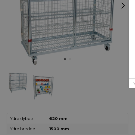
Ydre dybde
620 mm
Ydre bredde
1500 mm