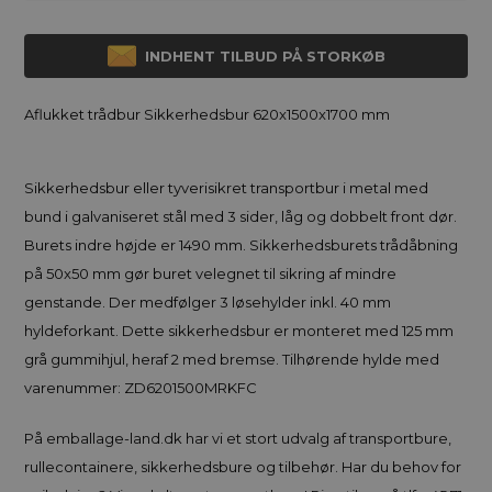
INDHENT TILBUD PÅ STORKØB
Aflukket trådbur Sikkerhedsbur 620x1500x1700 mm
Sikkerhedsbur eller tyverisikret transportbur i metal med
bund i galvaniseret stål med 3 sider, låg og dobbelt front dør.
Burets indre højde er 1490 mm. Sikkerhedsburets trådåbning
på 50x50 mm gør buret velegnet til sikring af mindre
genstande. Der medfølger 3 løsehylder inkl. 40 mm
hyldeforkant. Dette sikkerhedsbur er monteret med 125 mm
grå gummihjul, heraf 2 med bremse. Tilhørende hylde med
varenummer: ZD6201500MRKFC
På emballage-land.dk har vi et stort udvalg af transportbure,
rullecontainere, sikkerhedsbure og tilbehør. Har du behov for