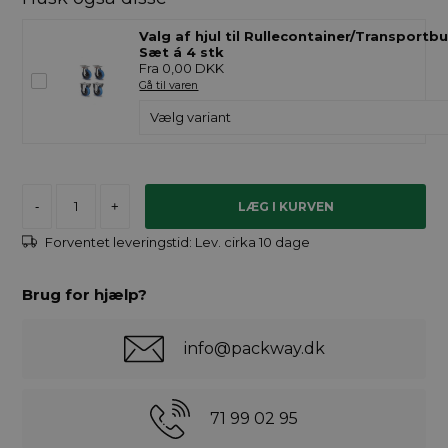
Valg af hjul til Rullecontainer/Transportbu
Sæt á 4 stk
Fra 0,00 DKK
Gå til varen
-
+
Forventet leveringstid:
Lev. cirka 10 dage
Brug for hjælp?
info@packway.dk
71 99 02 95