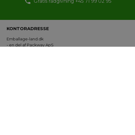
Gratis rådgivning +45 71 99 02 95
KONTORADRESSE
Emballage-land.dk
- en del af Packway ApS
Administrationskontor
Lyngby Hovedgade 17, 2. sal
2800 Kgs Lyngby
CVR.: 35210660
Telefontid; hverdage 10:00 til 14.00
Tlf. 71 99 02 95
Mail info@packway.dk