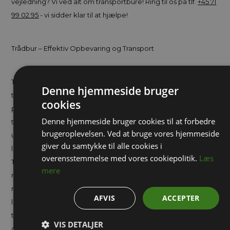
vejledning? Vi ved alt om transportbure! Ring til os på tlf.
+45 71
99 02 95
- vi sidder klar til at hjælpe!
Trådbur – Effektiv Opbevaring og Transport
Trådbur er robuste og fleksible opbevarings- og
Denne hjemmeside bruger
transportløsninger, der er ideelle til håndtering af varer i både
cookies
professionelle og industrielle miljøer. Designet til at kunne
Denne hjemmeside bruger cookies til at forbedre
transportere store mængder af varer effektivt, er trådbur et
brugeroplevelsen. Ved at bruge vores hjemmeside
uundværligt redskab i mange brancher, fra detailhandel til
giver du samtykke til alle cookies i
lager og logistik.
overensstemmelse med vores cookiepolitik.
Læs
Trådbur er ofte udstyret med hjul, hvilket gør dem nemme at
mere
manøvrere, selv under tunge belastninger. Dette gør det
muligt at transportere varer hurtigt og effektivt på tværs af
AFVIS
ACCEPTER
lange afstande, samtidig med at de er lette at håndtere på
trange områder. De kan bruges til en bred vifte af formål, fra
VIS DETALJER
opbevaring og transport af varer på lagre til præsentation af