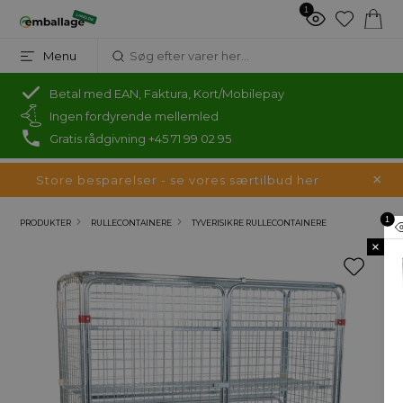
1
Menu
Betal med EAN, Faktura, Kort/Mobilepay
Ingen fordyrende mellemled
Gratis rådgivning +45 71 99 02 95
Store besparelser - se vores særtilbud her
1
PRODUKTER
RULLECONTAINERE
TYVERISIKRE RULLECONTAINERE
×