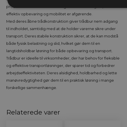
produkter i butikker eller til brug i industrielle miljøer, hvor
effektiv opbevaring og mobilitet er afgørende.
Med deres åbne trådkonstruktion giver trådbur nem adgang
til indholdet, samtidig med at de holder varerne sikre under
transport. Deres stabile konstruktion sikrer, at de kan modstå
både fysisk belastning og slid, hvilket gør dem til en
langtidsholdbar løsning for både opbevaring og transport.
Trådbur er ideelle til virksomheder, der har behov for fleksible
og effektive transportløsninger, der sparer tid og forbedrer
arbejdseffektiviteten. Deres alsidighed, holdbarhed og lette
manøvredygtighed gør dem til en praktisk løsning i mange
forskellige sammenhænge.
Relaterede varer