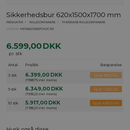
Sikkerhedsbur 620x1500x1700 mm
PRODUKTER
RULLECONTAINERE
TYVERISIKRE RULLECONTAINERE
VARENR.
MPS56201500FO4ZC153
6.599,00
DKK
pr. stk
Antal
Pris/stk.
Besparelse
6.399,00
DKK
3 stk
Spar 600,00
(7.998,75 inkl. moms)
6.349,00
DKK
5 stk
Spar 1.250,00
(7.936,25 inkl. moms)
5.917,00
DKK
10 stk
Spar 6.820,00
(7.396,25 inkl. moms)
Husk også disse