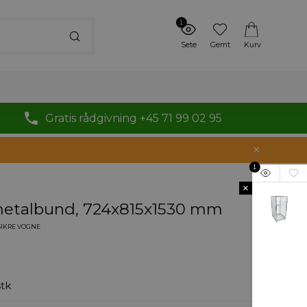
1
Sete
Gemt
Kurv
Gratis rådgivning +45 71 99 02 95
1
×
metalbund, 724x815x1530 mm
SIKRE VOGNE
stk