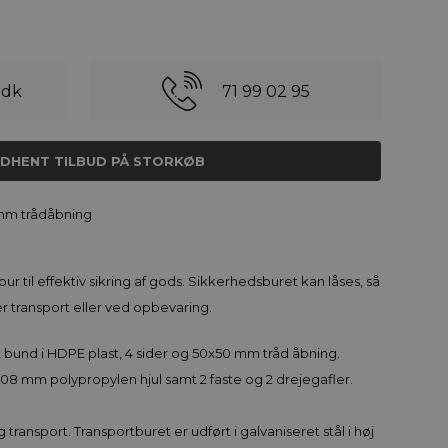
.dk
71 99 02 95
NDHENT TILBUD PÅ STORKØB
 mm trådåbning
ur til effektiv sikring af gods. Sikkerhedsburet kan låses, så
 transport eller ved opbevaring.
et bund i HDPE plast, 4 sider og 50x50 mm tråd åbning.
 108 mm polypropylen hjul samt 2 faste og 2 drejegafler.
ig transport. Transportburet er udført i galvaniseret stål i høj