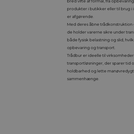
bred vifte af formål, fra opbevaring
produkter i butikker eller til brug 
er afgørende.
Med deres åbne trådkonstruktion g
de holder varerne sikre under tran
både fysisk belastning og slid, hvi
opbevaring og transport.
Trådbur er ideelle til virksomheder
transportløsninger, der sparer tid 
holdbarhed og lette manøvredygtig
sammenhænge.