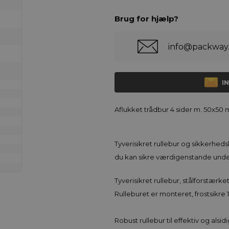
Brug for hjælp?
info@packway
I
Aflukket trådbur 4 sider m. 50x50
Tyverisikret rullebur og sikkerhedsb
du kan sikre værdigenstande under
Tyverisikret rullebur, stålforstærk
Rulleburet er monteret, frostsikre
Robust rullebur til effektiv og alsid