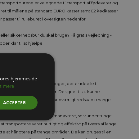
e transportburene er velegnede til transport af fødevarer og
meret til målene på standard EURO kasser samt E2 kødkasser
 passer til rulleburet i oversigten nedenfor.
r eller sikkerhedsbur du skal bruge? Få gratis vejledning -
idder klar til at hjælpe.
Transport
 vores hjemmeside
evarings- og transportløsninger, der er ideelle til
s mere
nelle og industrielle miljøer. Designet til at kunne
er effektivt, er trådbur et uundværligt redskab i mange
ACCEPTER
og logistik.
, hvilket gør dem nemme at manøvrere, selv under tunge
at transportere varer hurtigt og effektivt på tværs af lange
tte at håndtere på trange områder. De kan bruges til en