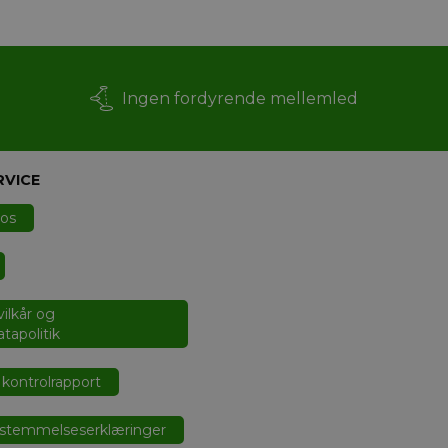
Ingen fordyrende mellemled
RVICE
 os
ilkår og
tapolitik
kontrolrapport
stemmelseserklæringer