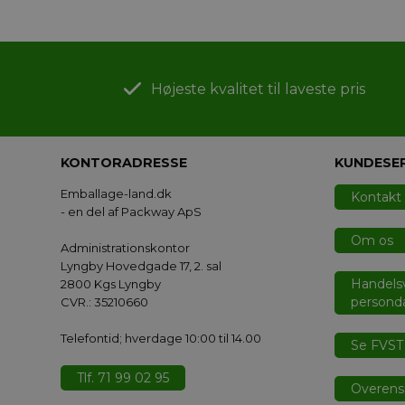
Højeste kvalitet til laveste pris
KONTORADRESSE
KUNDESE
Emballage-land.dk
Kontakt
- en del af Packway ApS
Om os
Administrationskontor
Lyngby Hovedgade 17, 2. sal
Handelsv
2800 Kgs Lyngby
personda
CVR.: 35210660
Telefontid; hverdage 10:00 til 14.00
Se FVST 
Tlf. 71 99 02 95
Overens