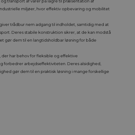
 og transport af varer på lagre til præsentation af
i industrielle miljøer, hvor effektiv opbevaring og mobilitet
iver trådbur nem adgang til indholdet, samtidig med at
sport. Deres stabile konstruktion sikrer, at de kan modstå
lket gør dem til en langtidsholdbar løsning for både
, der har behov for fleksible og effektive
og forbedrer arbejdseffektiviteten. Deres alsidighed,
hed gør dem til en praktisk løsning i mange forskellige