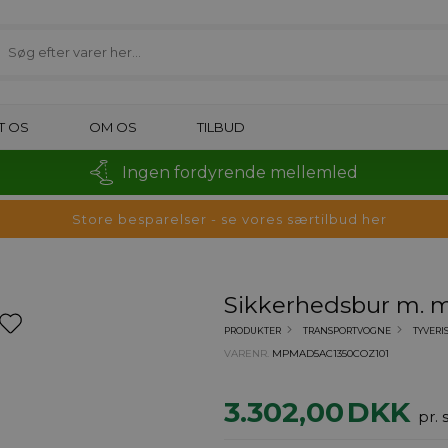
T OS
OM OS
TILBUD
Ingen fordyrende mellemled
Store besparelser - se vores særtilbud her
Sikkerhedsbur m. 
PRODUKTER
TRANSPORTVOGNE
TYVERI
VARENR.
MPMAD5AC1350COZ101
3.302,00
DKK
pr. 