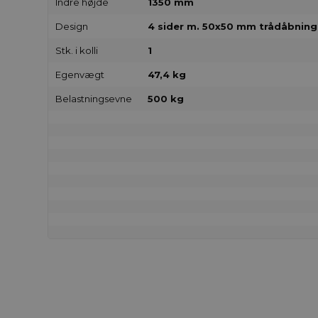
Indre højde
1350 mm
Design
4 sider m. 50x50 mm trådåbning
Stk. i kolli
1
Egenvægt
47,4 kg
Belastningsevne
500 kg