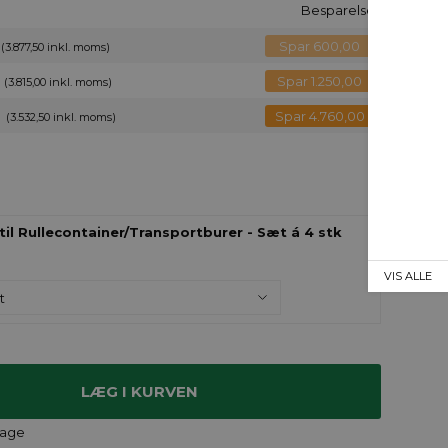
Besparelse
Spar 600,00
(3.877,50 inkl. moms)
Spar 1.250,00
(3.815,00 inkl. moms)
Spar 4.760,00
(3.532,50 inkl. moms)
 til Rullecontainer/Transportburer - Sæt á 4 stk
VIS ALLE
dage