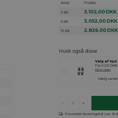
Antal
Pris/stk.
3.102,00
DKK
3 stk
3.052,00
DKK
5 stk
2.826,00
DKK
10 stk
Husk også disse
Valg af hjul
Fra 0,00 DKK
Gå til varen
-
+
Forventet leveringstid:
Lev. 8 