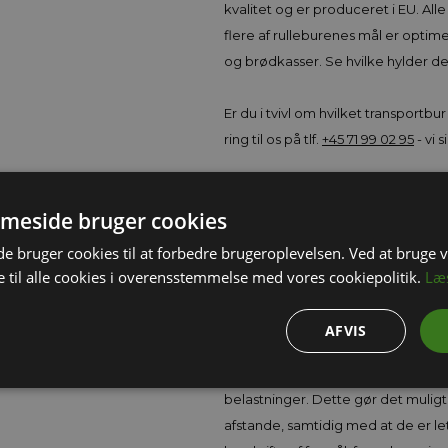
kvalitet og er produceret i EU. All
flere af rulleburenes mål er opti
og brødkasser. Se hvilke hylder der
Er du i tvivl om hvilket transportbu
ring til os på tlf.
+45 71 99 02 95
- vi s
Trådbur – Effektiv Opbevaring og 
meside bruger cookies
 bruger cookies til at forbedre brugeroplevelsen. Ved at bruge
Trådbur er robuste og fleksible opb
 til alle cookies i overensstemmelse med vores cookiepolitik.
Læ
håndtering af varer i både professio
transportere store mængder af var
AFVIS
brancher, fra detailhandel til lager 
Trådbur er ofte udstyret med hjul
belastninger. Dette gør det muligt 
afstande, samtidig med at de er le