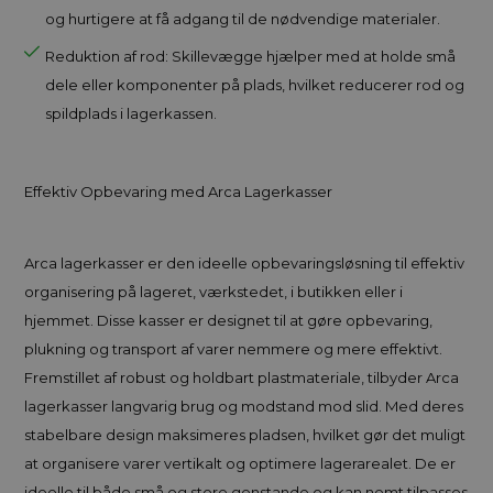
og hurtigere at få adgang til de nødvendige materialer.
Reduktion af rod: Skillevægge hjælper med at holde små
dele eller komponenter på plads, hvilket reducerer rod og
spildplads i lagerkassen.
Effektiv Opbevaring med Arca Lagerkasser
Arca lagerkasser er den ideelle opbevaringsløsning til effektiv
organisering på lageret, værkstedet, i butikken eller i
hjemmet. Disse kasser er designet til at gøre opbevaring,
plukning og transport af varer nemmere og mere effektivt.
Fremstillet af robust og holdbart plastmateriale, tilbyder Arca
lagerkasser langvarig brug og modstand mod slid. Med deres
stabelbare design maksimeres pladsen, hvilket gør det muligt
at organisere varer vertikalt og optimere lagerarealet. De er
ideelle til både små og store genstande og kan nemt tilpasses