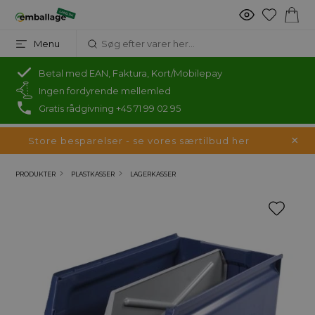
Menu
Betal med EAN, Faktura, Kort/Mobilepay
Ingen fordyrende mellemled
Gratis rådgivning +45 71 99 02 95
Store besparelser - se vores særtilbud her
PRODUKTER
PLASTKASSER
LAGERKASSER