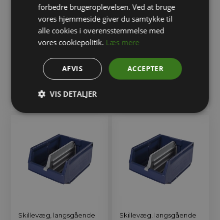
forbedre brugeroplevelsen. Ved at bruge
vores hjemmeside giver du samtykke til
alle cookies i overensstemmelse med
vores cookiepolitik.
Læs mere
Skillevæg B230x100 mm.
Skillevæg, langsgående
til Arca lagerkasse 9067,
til Arca reollagerkasse
9068, 9069 og 9070
9067
AFVIS
ACCEPTER
28,00
DKK
33,00
DKK
VIS DETALJER
Skillevæg, langsgående
Skillevæg, langsgående