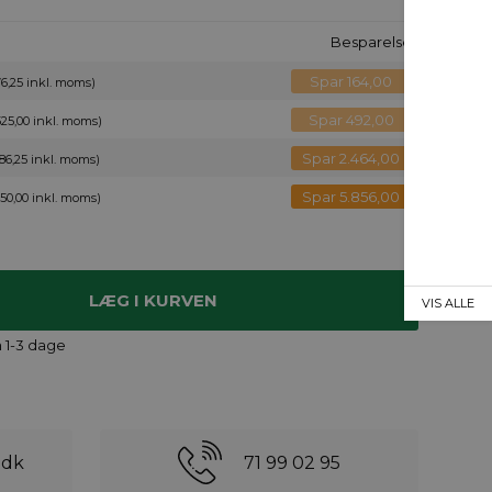
Besparelse
Spar 164,00
76,25 inkl. moms)
Spar 492,00
525,00 inkl. moms)
Spar 2.464,00
86,25 inkl. moms)
Spar 5.856,00
50,00 inkl. moms)
VIS ALLE
n 1-3 dage
.dk
71 99 02 95