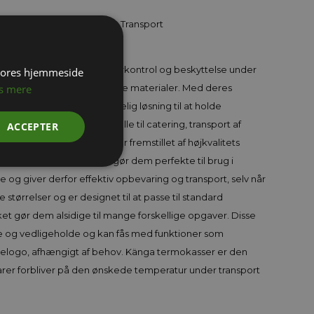
peraturkontrol og Holdbar Transport
 at sikre optimal temperaturkontrol og beskyttelse under
 vores hjemmeside
arer og temperaturfølsomme materialer. Med deres
s mere
yder disse kasser en pålidelig løsning til at holde
e tid, hvilket gør dem ideelle til catering, transport af
ACCEPTER
nger. Känga termokasser er fremstillet af højkvalitets
kstremt holdbare, hvilket gør dem perfekte til brug i
 og giver derfor effektiv opbevaring og transport, selv når
 størrelser og er designet til at passe til standard
ket gør dem alsidige til mange forskellige opgaver. Disse
 og vedligeholde og kan fås med funktioner som
ndelogo, afhængigt af behov. Känga termokasser er den
ne varer forbliver på den ønskede temperatur under transport