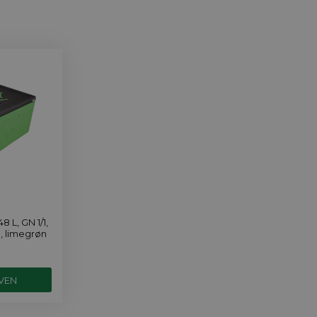
 L, GN 1/1,
 limegrøn