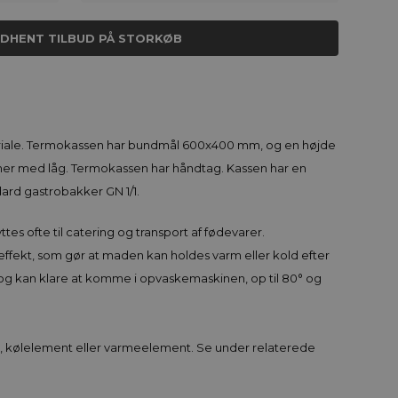
NDHENT TILBUD PÅ STORKØB
riale. Termokassen har bundmål 600x400 mm, og en højde
mer med låg. Termokassen har håndtag. Kassen har en
dard gastrobakker GN 1/1.
s ofte til catering og transport af fødevarer.
ffekt, som gør at maden kan holdes varm eller kold efter
og kan klare at komme i opvaskemaskinen, op til 80° og
l, kølelement eller varmeelement. Se under relaterede