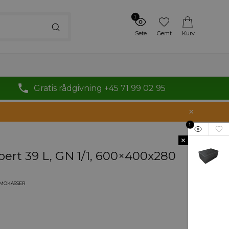
1
Sete
Gemt
Kurv
Gratis rådgivning +45 71 99 02 95
1
×
pert 39 L, GN 1/1, 600×400x280
RMOKASSER