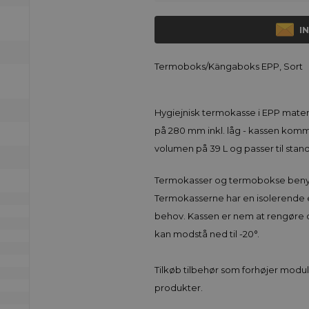
I
Termoboks/Kängaboks EPP, Sort
Hygiejnisk termokasse i EPP mate
på 280 mm inkl. låg - kassen kom
volumen på 39 L og passer til stan
Termokasser og termobokse benytte
Termokasserne har en isolerende e
behov. Kassen er nem at rengøre 
kan modstå ned til -20°.
Tilkøb tilbehør som forhøjer modu
produkter.