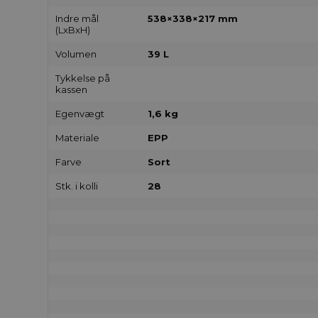
Indre mål
538×338×217 mm
(LxBxH)
Volumen
39 L
Tykkelse på
kassen
Egenvægt
1,6 kg
Materiale
EPP
Farve
Sort
Stk. i kolli
28