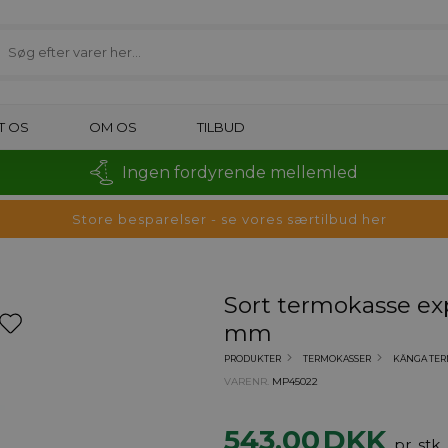
T OS
OM OS
TILBUD
Ingen fordyrende mellemled
Store besparelser - se vores særtilbud her
Sort termokasse ex
mm
PRODUKTER
TERMOKASSER
KÄNGA TE
VARENR.
MP45022
543,00
DKK
pr. stk