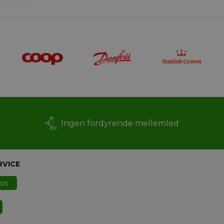
Ingen fordyrende mellemled
RVICE
 os