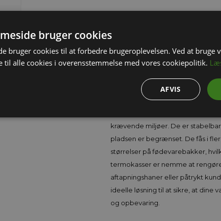
Känga Termokasser – Effektiv Tem
meside bruger cookies
Känga termokasser er designet til
 bruger cookies til at forbedre brugeroplevelsen. Ved at bruge
 til alle cookies i overensstemmelse med vores cookiepolitik.
transport og opbevaring af fødev
Læ
avancerede isoleringsteknologi tilb
indholdet varmt eller koldt i længer
AFVIS
fødevarer, eller medicinske forsyni
materialer, der er både lette og e
krævende miljøer. De er stabelbare
pladsen er begrænset. De fås i flere
størrelser på fødevarebakker, hvil
termokasser er nemme at rengøre
aftapningshaner eller påtrykt ku
ideelle løsning til at sikre, at di
og opbevaring.