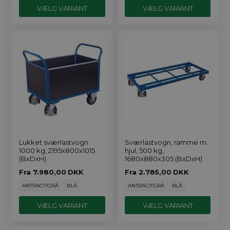
VÆLG VARIANT
VÆLG VARIANT
Lukket sværlastvogn
Sværlastvogn, ramme m.
1000 kg, 2195x800x1015
hjul, 500 kg,
(BxDxH)
1680x880x305 (BxDxH)
Fra
7.980,00
DKK
Fra
2.785,00
DKK
ANTRACITGRÅ
BLÅ
ANTRACITGRÅ
BLÅ
VÆLG VARIANT
VÆLG VARIANT