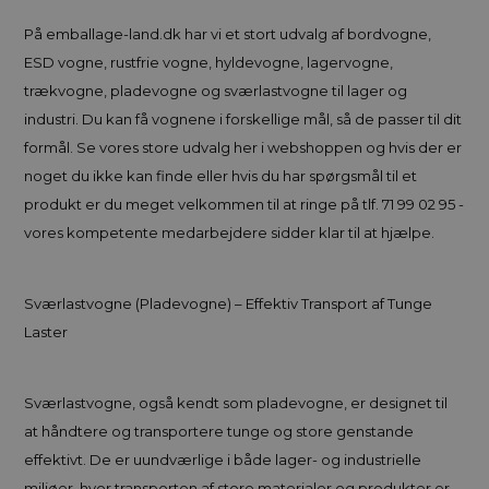
På emballage-land.dk har vi et stort udvalg af bordvogne,
ESD vogne, rustfrie vogne, hyldevogne, lagervogne,
trækvogne, pladevogne og sværlastvogne til lager og
industri. Du kan få vognene i forskellige mål, så de passer til dit
formål. Se vores store udvalg her i webshoppen og hvis der er
noget du ikke kan finde eller hvis du har spørgsmål til et
produkt er du meget velkommen til at ringe på tlf. 71 99 02 95 -
vores kompetente medarbejdere sidder klar til at hjælpe.
Sværlastvogne (Pladevogne) – Effektiv Transport af Tunge
Laster
Sværlastvogne, også kendt som pladevogne, er designet til
at håndtere og transportere tunge og store genstande
effektivt. De er uundværlige i både lager- og industrielle
miljøer, hvor transporten af store materialer og produkter er