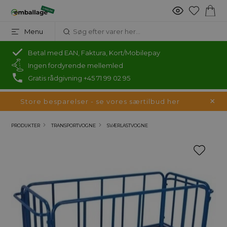
Menu
Betal med EAN, Faktura, Kort/Mobilepay
Ingen fordyrende mellemled
Gratis rådgivning +45 71 99 02 95
Store besparelser - se vores særtilbud her
PRODUKTER
TRANSPORTVOGNE
SVÆRLASTVOGNE