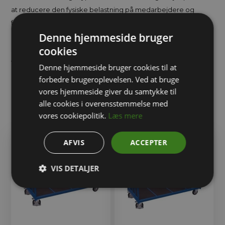
at reducere den fysiske belastning på medarbejdere og
forbedrer effektiviteten i daglige arbejdsopgaver.
Denne hjemmeside bruger
Med deres holdbarhed, manøvredygtighed og fleksibilitet er
cookies
sværlastvogne en praktisk og pålidelig løsning til enhver
virksomhed, der har brug for at transportere tunge eller store
Denne hjemmeside bruger cookies til at
genstande hurtigt og effektivt.
forbedre brugeroplevelsen. Ved at bruge
vores hjemmeside giver du samtykke til
alle cookies i overensstemmelse med
vores cookiepolitik.
Læs mere
Relaterede varer
AFVIS
ACCEPTER
VIS DETALJER