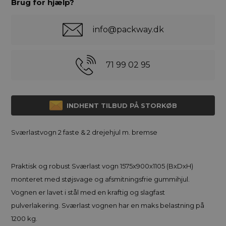
Brug for hjælp?
info@packway.dk
71 99 02 95
INDHENT TILBUD PÅ STORKØB
Sværlastvogn 2 faste & 2 drejehjul m. bremse
Praktisk og robust Sværlast vogn 1575x900x1105 (BxDxH)
monteret med støjsvage og afsmitningsfrie gummihjul.
Vognen er lavet i stål med en kraftig og slagfast
pulverlakering. Sværlast vognen har en maks belastning på
1200 kg.