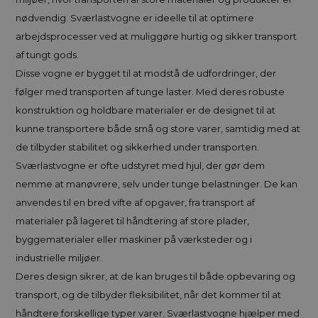
nødvendig. Sværlastvogne er ideelle til at optimere
arbejdsprocesser ved at muliggøre hurtig og sikker transport
af tungt gods.
Disse vogne er bygget til at modstå de udfordringer, der
følger med transporten af tunge laster. Med deres robuste
konstruktion og holdbare materialer er de designet til at
kunne transportere både små og store varer, samtidig med at
de tilbyder stabilitet og sikkerhed under transporten.
Sværlastvogne er ofte udstyret med hjul, der gør dem
nemme at manøvrere, selv under tunge belastninger. De kan
anvendes til en bred vifte af opgaver, fra transport af
materialer på lageret til håndtering af store plader,
byggematerialer eller maskiner på værksteder og i
industrielle miljøer.
Deres design sikrer, at de kan bruges til både opbevaring og
transport, og de tilbyder fleksibilitet, når det kommer til at
håndtere forskellige typer varer. Sværlastvogne hjælper med