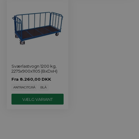
Sværlastvogn 1200 kg,
2275x900x1105 (BxDxH)
Fra
8.260,00
DKK
ANTRACITGRÅ
BLÅ
VÆLG VARIANT