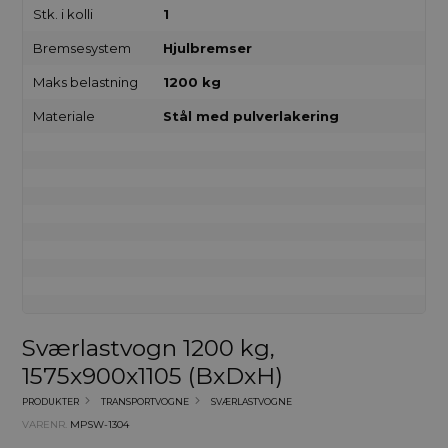
Stk. i kolli
1
Bremsesystem
Hjulbremser
Maks belastning
1200 kg
Materiale
Stål med pulverlakering
Sværlastvogn 1200 kg,
1575x900x1105 (BxDxH)
PRODUKTER
TRANSPORTVOGNE
SVÆRLASTVOGNE
VARENR.
MPSW-1304