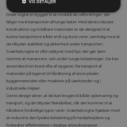
VIS DETALJER
af tungt gods.
Disse vogne er bygget til at modstå de udfordringer, der
følger med transporten af tunge laster. Med deres robuste
konstruktion og holdbare materialer er de designet til at
kunne transportere både små og store varer, samtidig med at
de tilbyder stabilitet og sikkerhed under transporten.
Sværlastvogne er ofte udstyret med hjul, der gør dem
nemme at manøvrere, selv under tunge belastninger. De kan
anvendes til en bred vifte af opgaver, fra transport af
materialer på lageret til håndtering af store plader,
byggematerialer eller maskiner på værksteder og i
industrielle miljøer.
Deres design sikrer, at de kan bruges til både opbevaring og
transport, og de tilbyder fleksibilitet, når det kommer til at
håndtere forskellige typer varer. Sværlastvogne hjælper med
at reducere den fysiske belastning på medarbejdere og
forbedrer effektiviteten i daglige arbejdsopgaver.