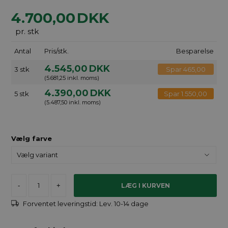
4.700,00
DKK
pr. stk
Antal
Pris/stk.
Besparelse
4.545,00
DKK
3 stk
Spar 465,00
(5.681,25 inkl. moms)
4.390,00
DKK
5 stk
Spar 1.550,00
(5.487,50 inkl. moms)
Vælg farve
-
+
Forventet leveringstid:
Lev. 10-14 dage