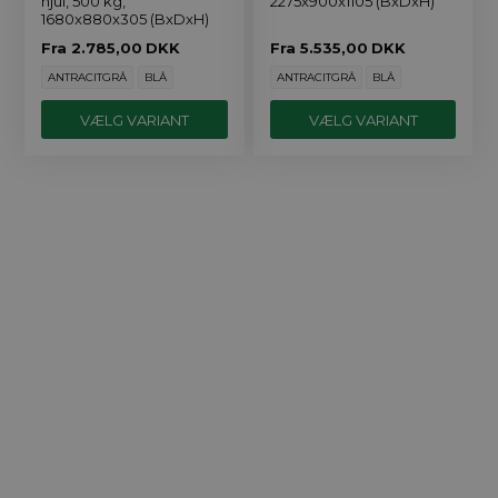
hjul, 500 kg,
2275x900x1105 (BxDxH)
1680x880x305 (BxDxH)
Fra
2.785,00
DKK
Fra
5.535,00
DKK
ANTRACITGRÅ
BLÅ
ANTRACITGRÅ
BLÅ
VÆLG VARIANT
VÆLG VARIANT