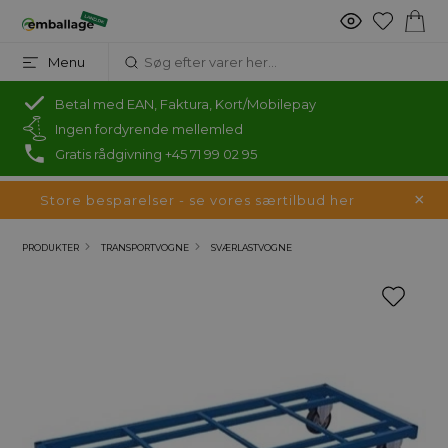
Menu
Betal med EAN, Faktura, Kort/Mobilepay
Ingen fordyrende mellemled
Gratis rådgivning +45 71 99 02 95
Store besparelser - se vores særtilbud her
PRODUKTER
TRANSPORTVOGNE
SVÆRLASTVOGNE