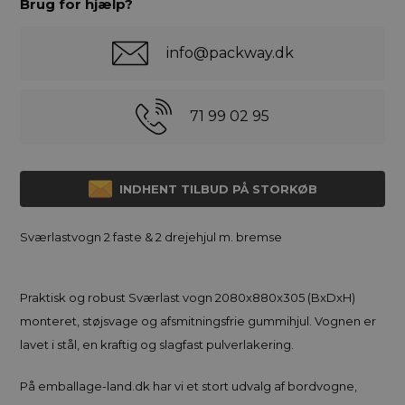
Brug for hjælp?
info@packway.dk
71 99 02 95
INDHENT TILBUD PÅ STORKØB
Sværlastvogn 2 faste & 2 drejehjul m. bremse
Praktisk og robust Sværlast vogn 2080x880x305 (BxDxH)
monteret, støjsvage og afsmitningsfrie gummihjul. Vognen er
lavet i stål, en kraftig og slagfast pulverlakering.
På emballage-land.dk har vi et stort udvalg af bordvogne,