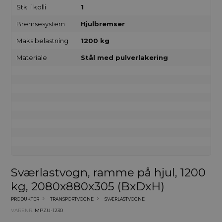
Stk. i kolli
1
Bremsesystem
Hjulbremser
Maks belastning
1200 kg
Materiale
Stål med pulverlakering
Sværlastvogn, ramme på hjul, 1200
kg, 2080x880x305 (BxDxH)
PRODUKTER
TRANSPORTVOGNE
SVÆRLASTVOGNE
VARENR.
MPZU-1230