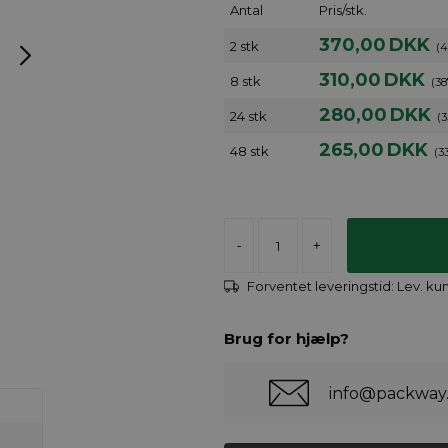
Antal
Pris/stk.
370,00
DKK
2 stk
(4
310,00
DKK
8 stk
(38
280,00
DKK
24 stk
(3
265,00
DKK
48 stk
(3
-
+
Forventet leveringstid:
Lev. ku
Brug for hjælp?
info@packway