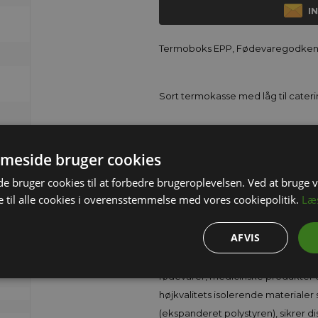
I
Termoboks EPP, Fødevaregodkend
Sort termokasse med låg til cate
Termokasse til catering, lavet af
eller kold, afhængigt af behov. Lå
meside bruger cookies
nemt at bære termokassen. Indre m
 bruger cookies til at forbedre brugeroplevelsen. Ved at bruge
 til alle cookies i overensstemmelse med vores cookiepolitik.
Læ
Premium Termokasser – Optimal Te
AFVIS
Premium termokasser tilbyder den 
fødevarer, medicinske produkter 
højkvalitets isolerende materiale
(ekspanderet polystyren), sikrer d