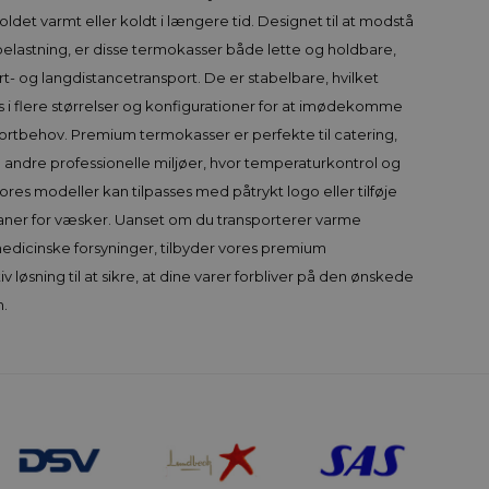
det varmt eller koldt i længere tid. Designet til at modstå
lastning, er disse termokasser både lette og holdbare,
rt- og langdistancetransport. De er stabelbare, hvilket
s i flere størrelser og konfigurationer for at imødekomme
portbehov. Premium termokasser er perfekte til catering,
 andre professionelle miljøer, hvor temperaturkontrol og
res modeller kan tilpasses med påtrykt logo eller tilføje
aner for væsker. Uanset om du transporterer varme
medicinske forsyninger, tilbyder vores premium
 løsning til at sikre, at dine varer forbliver på den ønskede
n.