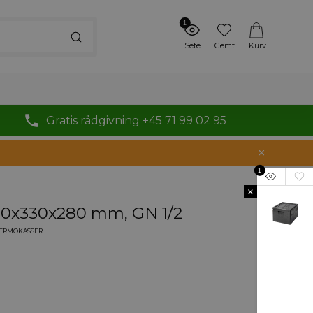
1
Sete
Gemt
Kurv
Gratis rådgivning +45 71 99 02 95
1
×
90x330x280 mm, GN 1/2
ERMOKASSER