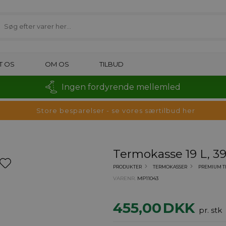
T OS
OM OS
TILBUD
Ingen fordyrende mellemled
Store besparelser - se vores særtilbud her
Termokasse 19 L, 3
PRODUKTER
TERMOKASSER
PREMIUM T
VARENR.
MP11043
455,00
DKK
pr. stk