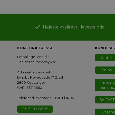
Højeste kvalitet til laveste pris
KONTORADRESSE
KUNDESE
Emballage-land.dk
Kontakt
- en del af Packway ApS
Om os
Administrationskontor
Lyngby Hovedgade 17, 2. sal
Handelsv
2800 Kgs Lyngby
personda
CVR.: 35210660
Telefontid; hverdage 10:00 til 14.00
Se FVST 
Tlf. 71 99 02 95
Overens