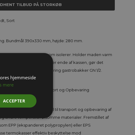
NDHENT TILBUD PÅ STORKØB
t, Sort
ring. Bundmål 390x330 mm, højde: 280 mm.
 30 mm tykt EPP materiale som isolerer. Holder maden varm
get lukker tæt. Håndtag i hver ende af kassen, gør det
ål passer til standard catering gastrobakker GN 1/2.
 vores hjemmeside
s mere
mperaturkontrol til Transport og Opbevaring
ACCEPTER
bedste temperaturkontrol til transport og opbevaring af
og andre temperaturfølsomme materialer. Fremstillet af
r som EPP (ekspanderet polypropylen) eller EPS
isse termokasser effektiv beskyttelse mod