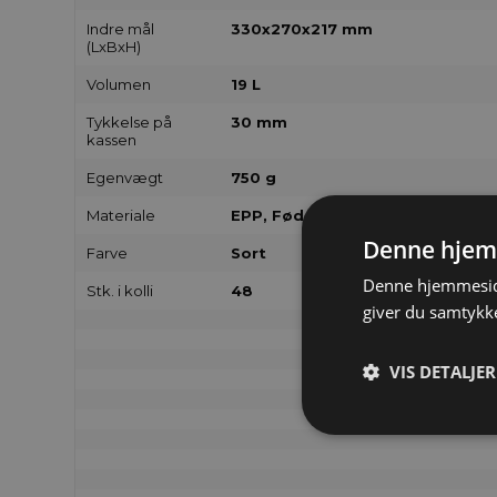
Indre mål
330x270x217 mm
(LxBxH)
Volumen
19 L
Tykkelse på
30 mm
kassen
Egenvægt
750 g
Materiale
EPP, Fødevaregodkendt
Denne hjem
Farve
Sort
Denne hjemmeside
Stk. i kolli
48
giver du samtykke
VIS DETALJER