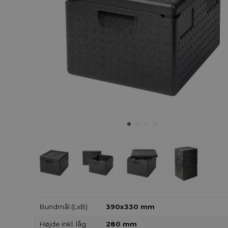
Bundmål (LxB)
390x330 mm
Højde inkl. låg
280 mm