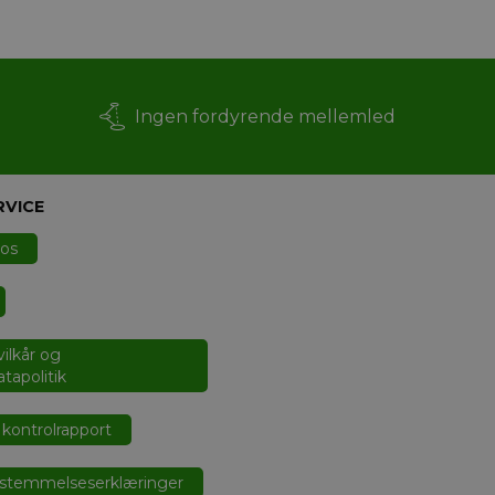
Ingen fordyrende mellemled
RVICE
 os
ilkår og
tapolitik
kontrolrapport
stemmelseserklæringer