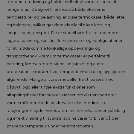
temperaturudsving og holder indholdet varmt eller koldt i
længere tid. Designet til at modstå både ekstreme
temperaturer og belastning, er disse termokasser både lette
og holdbare, hvilket gør dem ideelle til både kort- og
langdistancetransport. De er stabelbare, hvilket optimerer
lagerpladsen, og kan fås i flere størrelser og konfigurationer
for at imødekomme forskellige opbevarings- og
transportbehov. Premium termokasser er perfekte til
catering, fødevareproduktion, hospitaler og andre
professionelle miljøer, hvor temperaturkontrol og hygiejne er
afgørende. Mange af vores modeller kan tilpasses med
påtrykt logo eller tilføje ekstra funktioner som
aftapningshaner for væsker. Uanset om du transporterer
varme måltider, kolde drikkevarer eller medicinske
forsyninger, tilbyder vores premium termokasser en pålidelig
og effektiv løsning til at sikre, at dine varer forbliver på den
ønskede temperatur under hele transporten.