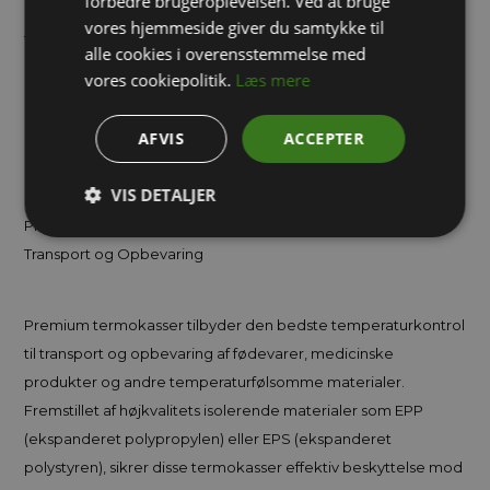
forbedre brugeroplevelsen. Ved at bruge
vores hjemmeside giver du samtykke til
Termokasse til catering, lavet af 30 mm tykt EPP materiale
alle cookies i overensstemmelse med
som isolerer. Holder maden varm eller kold, afhængigt af
vores cookiepolitik.
Læs mere
behov. Låget lukker tæt. Håndtag i hver ende af kassen, gør
det nemt at bære termokassen. Indre mål passer til standard
AFVIS
ACCEPTER
catering gastrobakker GN 1/1.
VIS DETALJER
Premium Termokasser – Optimal Temperaturkontrol til
Transport og Opbevaring
Premium termokasser tilbyder den bedste temperaturkontrol
til transport og opbevaring af fødevarer, medicinske
produkter og andre temperaturfølsomme materialer.
Fremstillet af højkvalitets isolerende materialer som EPP
(ekspanderet polypropylen) eller EPS (ekspanderet
polystyren), sikrer disse termokasser effektiv beskyttelse mod