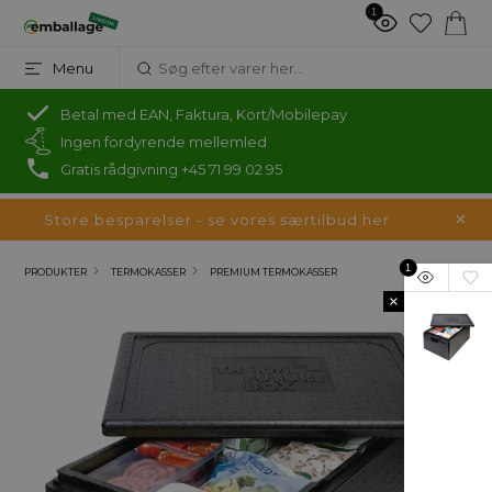
1
Menu
Betal med EAN, Faktura, Kort/Mobilepay
Ingen fordyrende mellemled
Gratis rådgivning +45 71 99 02 95
Store besparelser - se vores særtilbud her
1
PRODUKTER
TERMOKASSER
PREMIUM TERMOKASSER
×