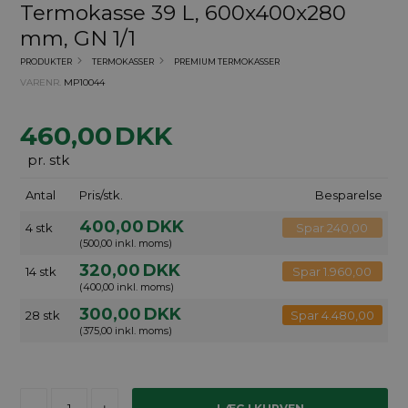
Termokasse 39 L, 600x400x280
mm, GN 1/1
PRODUKTER
TERMOKASSER
PREMIUM TERMOKASSER
VARENR.
MP10044
460,00
DKK
pr. stk
Antal
Pris/stk.
Besparelse
400,00
DKK
4 stk
Spar 240,00
(500,00 inkl. moms)
320,00
DKK
14 stk
Spar 1.960,00
(400,00 inkl. moms)
300,00
DKK
28 stk
Spar 4.480,00
(375,00 inkl. moms)