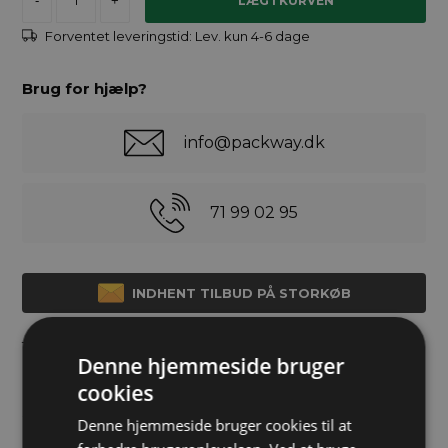
-
+
Forventet leveringstid:
Lev. kun 4-6 dage
Brug for hjælp?
info@packway.dk
71 99 02 95
INDHENT TILBUD PÅ STORKØB
Termoboks EPP, Fødevaregodkendt, Sort
Denne hjemmeside bruger
cookies
Sort termokasse med låg til catering. Bundmål 600x400 mm,
Denne hjemmeside bruger cookies til at
højde: 280 mm.