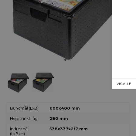
VIS ALLE
Bundmål (LxB)
600x400 mm
Højde inkl. låg
280 mm
Indre mål
538x337x217 mm
(LxBxH)