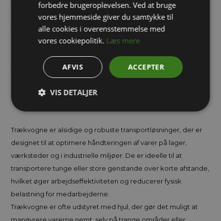
trækvogne, pladevogne og sværlastvogne til lager og
forbedre brugeroplevelsen. Ved at bruge
industri. Du kan få vognene i forskellige mål, så de passer til dit
vores hjemmeside giver du samtykke til
formål. Se vores store udvalg her i webshoppen og hvis der er
alle cookies i overensstemmelse med
vores cookiepolitik.
Læs mere
noget du ikke kan finde eller hvis du har spørgsmål til et
produkt er du meget velkommen til at ringe på tlf. 71 99 02 95 -
vores kompetente medarbejdere sidder klar til at hjælpe.
AFVIS
ACCEPTER
VIS DETALJER
Trækvogne – Effektiv Transport og Håndtering
Trækvogne er alsidige og robuste transportløsninger, der er
designet til at optimere håndteringen af varer på lager,
værksteder og i industrielle miljøer. De er ideelle til at
transportere tunge eller store genstande over korte afstande,
hvilket øger arbejdseffektiviteten og reducerer fysisk
belastning for medarbejderne.
Trækvogne er ofte udstyret med hjul, der gør det muligt at
manøvrere varerne nemt, selv på trange områder eller