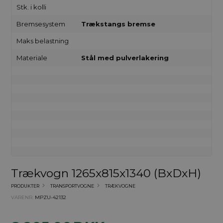
Stk. i kolli
Bremsesystem
Trækstangs bremse
Maks belastning
Materiale
Stål med pulverlakering
Trækvogn 1265x815x1340 (BxDxH)
PRODUKTER
TRANSPORTVOGNE
TRÆKVOGNE
VARENR.
MPZU-42132