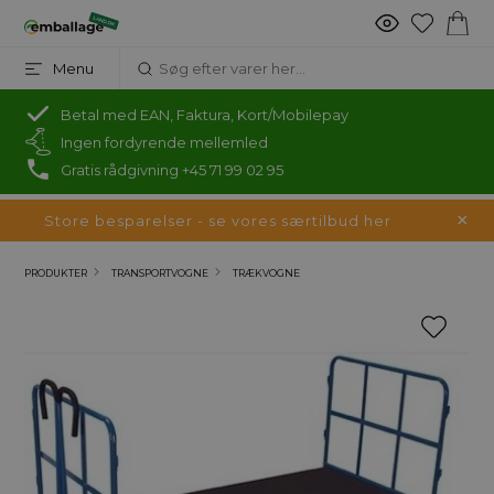
Menu
Betal med EAN, Faktura, Kort/Mobilepay
Ingen fordyrende mellemled
Gratis rådgivning +45 71 99 02 95
Store besparelser - se vores særtilbud her
PRODUKTER
TRANSPORTVOGNE
TRÆKVOGNE