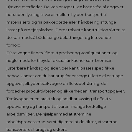
ujævne overflader. De kan bruges til en bred vifte af opgaver,
herunder flytning af varer mellem hylder, transport af
materialer til og fra pakkeborde eller håndtering af tunge
laster på arbejdspladsen. Deres robuste konstruktion sikrer, at
de kan modstå både tunge belastninger og krævende
forhold.
Disse vogne findes i flere størrelser og konfigurationer, og
nogle modeller tilbyder ekstra funktioner som bremser,
justerbare håndtag og sider, der kan tilpasses specifikke
behov. Uanset om du har brug for en vogn til lette eller tunge
opgaver, tilbyder trækvogne en fleksibel løsning, der
forbedrer produktiviteten og sikkerheden i transportopgaver.
Trækvogne er en praktisk og holdbar løsning til effektiv
opbevaring og transport af varer i mange forskellige
arbejdsmiljøer. De hjælper med at strømline
arbejdsprocesserne, samtidig med at de sikrer, at varerne
transporteres hurtigt og sikkert.