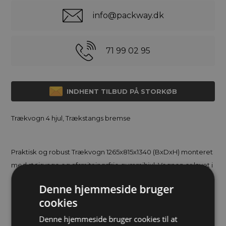
info@packway.dk
71 99 02 95
INDHENT TILBUD PÅ STORKØB
Trækvogn 4 hjul, Trækstangs bremse
Praktisk og robust Trækvogn 1265x815x1340 (BxDxH) monteret
med støjsvage og afsmitningsfrie gummihjul. Vognen er lavet i
stål med en kraftig og slagfast pulverlakering.
Denne hjemmeside bruger
cookies
På emballage-land.dk har vi et stort udvalg af bordvogne,
ESD vogne, rustfrie vogne, hyldevogne, lagervogne,
Denne hjemmeside bruger cookies til at