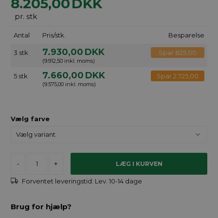
8.205,00
DKK
pr. stk
Antal
Pris/stk.
Besparelse
7.930,00
DKK
3 stk
Spar 825,00
(9.912,50 inkl. moms)
7.660,00
DKK
5 stk
Spar 2.725,00
(9.575,00 inkl. moms)
Vælg farve
-
+
Forventet leveringstid:
Lev. 10-14 dage
Brug for hjælp?