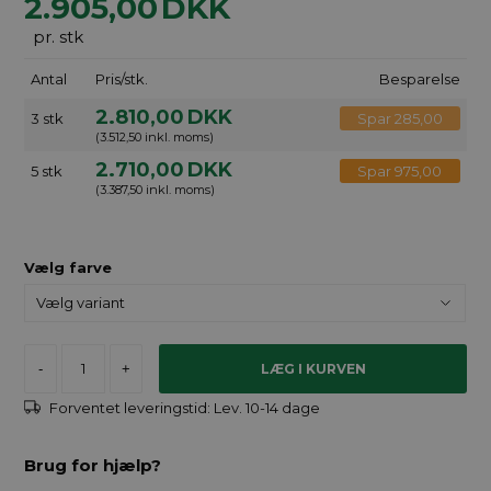
2.905,00
DKK
pr. stk
Antal
Pris/stk.
Besparelse
2.810,00
DKK
3 stk
Spar 285,00
(3.512,50 inkl. moms)
2.710,00
DKK
5 stk
Spar 975,00
(3.387,50 inkl. moms)
Vælg farve
-
+
Forventet leveringstid:
Lev. 10-14 dage
Brug for hjælp?