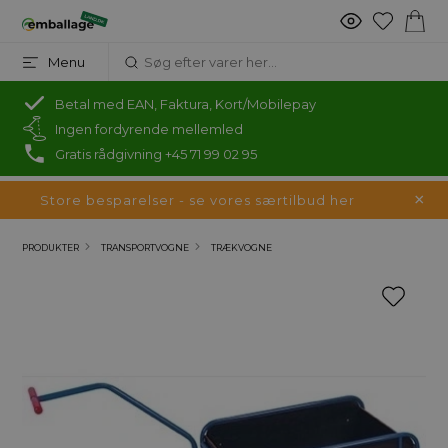
Menu
Betal med EAN, Faktura, Kort/Mobilepay
Ingen fordyrende mellemled
Gratis rådgivning +45 71 99 02 95
Store besparelser - se vores særtilbud her
PRODUKTER
TRANSPORTVOGNE
TRÆKVOGNE