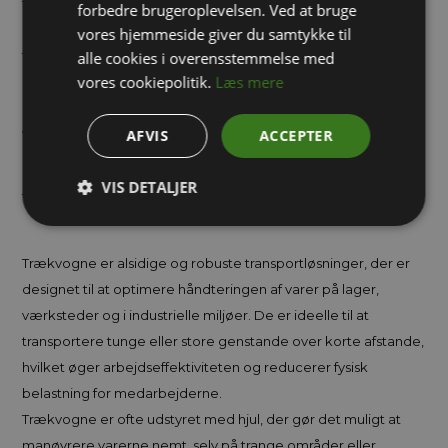
trækvogne, pladevogne og sværlastvogne til lager og
forbedre brugeroplevelsen. Ved at bruge
industri. Du kan få vognene i forskellige mål, så de passer til dit
vores hjemmeside giver du samtykke til
formål. Se vores store udvalg her i webshoppen og hvis der er
alle cookies i overensstemmelse med
vores cookiepolitik.
Læs mere
noget du ikke kan finde eller hvis du har spørgsmål til et
produkt er du meget velkommen til at ringe på tlf. 71 99 02 95 -
vores kompetente medarbejdere sidder klar til at hjælpe.
AFVIS
ACCEPTER
VIS DETALJER
Trækvogne – Effektiv Transport og Håndtering
Trækvogne er alsidige og robuste transportløsninger, der er
designet til at optimere håndteringen af varer på lager,
værksteder og i industrielle miljøer. De er ideelle til at
transportere tunge eller store genstande over korte afstande,
hvilket øger arbejdseffektiviteten og reducerer fysisk
belastning for medarbejderne.
Trækvogne er ofte udstyret med hjul, der gør det muligt at
manøvrere varerne nemt, selv på trange områder eller