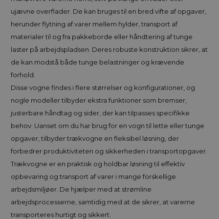
ujævne overflader. De kan bruges til en bred vifte af opgaver,
herunder flytning af varer mellem hylder, transport af
materialer til og fra pakkeborde eller håndtering af tunge
laster på arbejdspladsen. Deres robuste konstruktion sikrer, at
de kan modstå både tunge belastninger og krævende
forhold.
Disse vogne findes i flere størrelser og konfigurationer, og
nogle modeller tilbyder ekstra funktioner som bremser,
justerbare håndtag og sider, der kan tilpasses specifikke
behov. Uanset om du har brug for en vogn til lette eller tunge
opgaver, tilbyder trækvogne en fleksibel løsning, der
forbedrer produktiviteten og sikkerheden i transportopgaver.
Trækvogne er en praktisk og holdbar løsning til effektiv
opbevaring og transport af varer i mange forskellige
arbejdsmiljøer. De hjælper med at strømline
arbejdsprocesserne, samtidig med at de sikrer, at varerne
transporteres hurtigt og sikkert.