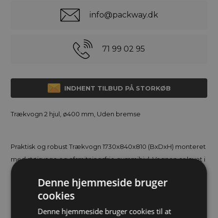
info@packway.dk
71 99 02 95
INDHENT TILBUD PÅ STORKØB
Trækvogn 2 hjul, ø400 mm, Uden bremse
Praktisk og robust Trækvogn 1730x840x810 (BxDxH) monteret
med støjsvage og afsmitningsfrie gummihjul. Vognen er lavet i
stål med en kraftig og slagfast pulverlakering.
Denne hjemmeside bruger
cookies
På emballage-land.dk har vi et stort udvalg af bordvogne,
ESD vogne, rustfrie vogne, hyldevogne, lagervogne,
Denne hjemmeside bruger cookies til at