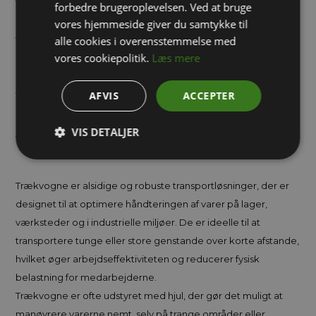
trækvogne, pladevogne og sværlastvogne til lager og
forbedre brugeroplevelsen. Ved at bruge
industri. Du kan få vognene i forskellige mål, så de passer til dit
vores hjemmeside giver du samtykke til
formål. Se vores store udvalg her i webshoppen og hvis der er
alle cookies i overensstemmelse med
vores cookiepolitik.
Læs mere
noget du ikke kan finde eller hvis du har spørgsmål til et
produkt er du meget velkommen til at ringe på tlf. 71 99 02 95 -
vores kompetente medarbejdere sidder klar til at hjælpe.
AFVIS
ACCEPTER
VIS DETALJER
Trækvogne – Effektiv Transport og Håndtering
Trækvogne er alsidige og robuste transportløsninger, der er
designet til at optimere håndteringen af varer på lager,
værksteder og i industrielle miljøer. De er ideelle til at
transportere tunge eller store genstande over korte afstande,
hvilket øger arbejdseffektiviteten og reducerer fysisk
belastning for medarbejderne.
Trækvogne er ofte udstyret med hjul, der gør det muligt at
manøvrere varerne nemt, selv på trange områder eller