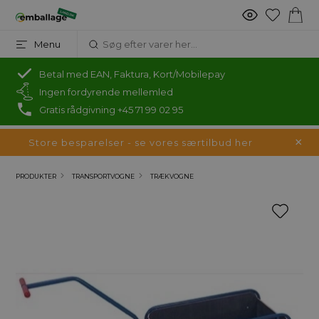
Menu
Betal med EAN, Faktura, Kort/Mobilepay
Ingen fordyrende mellemled
Gratis rådgivning +45 71 99 02 95
Store besparelser - se vores særtilbud her
PRODUKTER
TRANSPORTVOGNE
TRÆKVOGNE