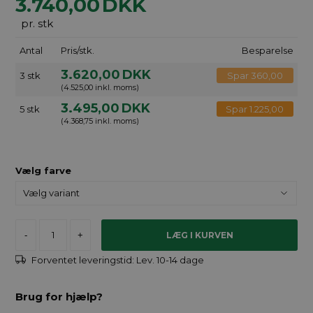
3.740,00
DKK
pr. stk
Antal
Pris/stk.
Besparelse
3.620,00
DKK
3 stk
Spar 360,00
(4.525,00 inkl. moms)
3.495,00
DKK
5 stk
Spar 1.225,00
(4.368,75 inkl. moms)
Vælg farve
-
+
Forventet leveringstid:
Lev. 10-14 dage
Brug for hjælp?