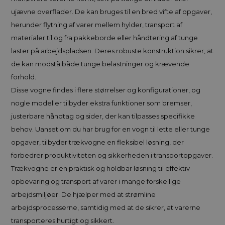
ujævne overflader. De kan bruges til en bred vifte af opgaver,
herunder flytning af varer mellem hylder, transport af
materialer til og fra pakkeborde eller håndtering af tunge
laster på arbejdspladsen. Deres robuste konstruktion sikrer, at
de kan modstå både tunge belastninger og krævende
forhold.
Disse vogne findes i flere størrelser og konfigurationer, og
nogle modeller tilbyder ekstra funktioner som bremser,
justerbare håndtag og sider, der kan tilpasses specifikke
behov. Uanset om du har brug for en vogn til lette eller tunge
opgaver, tilbyder trækvogne en fleksibel løsning, der
forbedrer produktiviteten og sikkerheden i transportopgaver.
Trækvogne er en praktisk og holdbar løsning til effektiv
opbevaring og transport af varer i mange forskellige
arbejdsmiljøer. De hjælper med at strømline
arbejdsprocesserne, samtidig med at de sikrer, at varerne
transporteres hurtigt og sikkert.