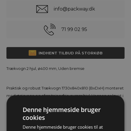
info@packway.dk
71 99 02 95
INDHENT TILBUD PÅ STORKØB
Trækvogn 2 hjul, ø400 mm, Uden bremse
Praktisk og robust Trækvogn 1730x840x810 (BxDxH) monteret
med støjsvage og afsmitningsfrie gummihjul. Vognen er lavet i
stål med en kraftig og slagfast pulverlakering.
Denne hjemmeside bruger
cookies
På emballage-land.dk har vi et stort udvalg af bordvogne,
ESD vogne, rustfrie vogne, hyldevogne, lagervogne,
Denne hjemmeside bruger cookies til at