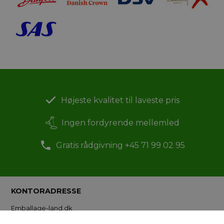
Højeste kvalitet til laveste pris
Ingen fordyrende mellemled
Gratis rådgivning +45 71 99 02 95
KONTORADRESSE
Emballage-land.dk
- en del af Packway ApS