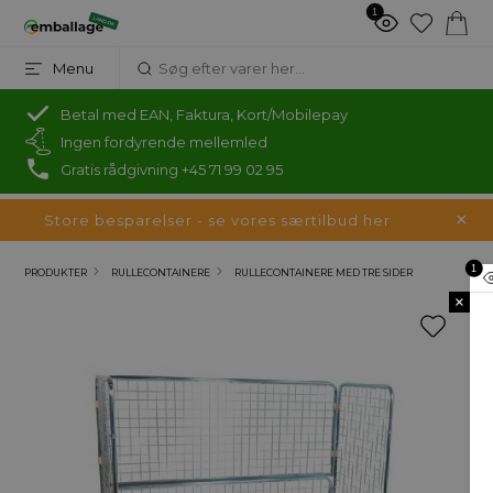
1
Menu
Betal med EAN, Faktura, Kort/Mobilepay
Ingen fordyrende mellemled
Gratis rådgivning +45 71 99 02 95
Store besparelser - se vores særtilbud her
1
PRODUKTER
RULLECONTAINERE
RULLECONTAINERE MED TRE SIDER
×