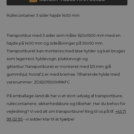
Rullecontainer 3 sider højde 1400 mm
Transportbur med 3 sider som måler 620x1500 mm med en
højde på 1400 mm og sideåbninger på 50x50 mm.
Transportburet kan monteres med løse hylder og kan bruges
som lagerreol, hyldevogn, plukkevogn og
gitterbur.Transportburet er monteret med 125 mm grå
gummihjul, hvoraf 2 er med bremse. Tilhørende hylde med
varenummer: ZD6201500MRKFC
På emballage-land.dk har vi et stort udvalg af transportbure,
rullecontainere, sikkerhedsbure og tilbehør. Har du behov for
vejledning? Vi ved alt om transportbure! Ring til os på tlf.
+45 71
99 02 95
- vi sidder klar til at hjælpe!