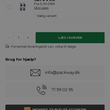
Fra 0,00 DKK
Gå til varen
-
+
Forventet leveringstid:
Lev. cirka 10 dage
Brug for hjælp?
info@packway.dk
71 99 02 95
INDHENT TILBUD PÅ STORKØB