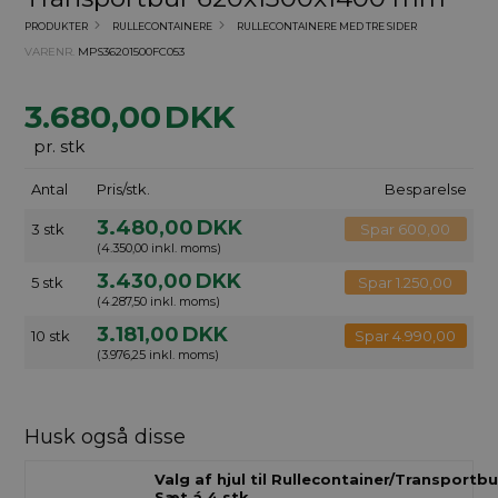
PRODUKTER
RULLECONTAINERE
RULLECONTAINERE MED TRE SIDER
VARENR.
MPS36201500FC053
3.680,00
DKK
pr. stk
Antal
Pris/stk.
Besparelse
3.480,00
DKK
3 stk
Spar 600,00
(4.350,00 inkl. moms)
3.430,00
DKK
5 stk
Spar 1.250,00
(4.287,50 inkl. moms)
3.181,00
DKK
10 stk
Spar 4.990,00
(3.976,25 inkl. moms)
Husk også disse
Valg af hjul til Rullecontainer/Transportbu
Sæt á 4 stk