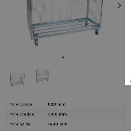
Ydre dybde
620 mm
Ydre bredde
1500 mm
Ydre højde
1400 mm