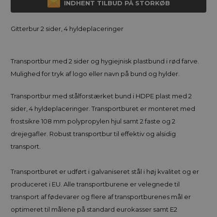
INDHENT TILBUD PÅ STORKØB
Gitterbur 2 sider, 4 hyldeplaceringer
Transportbur med 2 sider og hygiejnisk plastbund i rød farve.
Mulighed for tryk af logo eller navn på bund og hylder.
Transportbur med stålforstærket bund i HDPE plast med 2
sider, 4 hyldeplaceringer. Transportburet er monteret med
frostsikre 108 mm polypropylen hjul samt 2 faste og 2
drejegafler. Robust transportbur til effektiv og alsidig
transport.
Transportburet er udført i galvaniseret stål i høj kvalitet og er
produceret i EU. Alle transportburene er velegnede til
transport af fødevarer og flere af transportburenes mål er
optimeret til målene på standard eurokasser samt E2