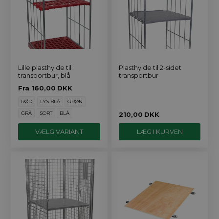
Lille plasthylde til
Plasthylde til 2-sidet
transportbur, blå
transportbur
Fra
160,00
DKK
RØD
LYS BLÅ
GRØN
GRÅ
SORT
BLÅ
210,00
DKK
VÆLG VARIANT