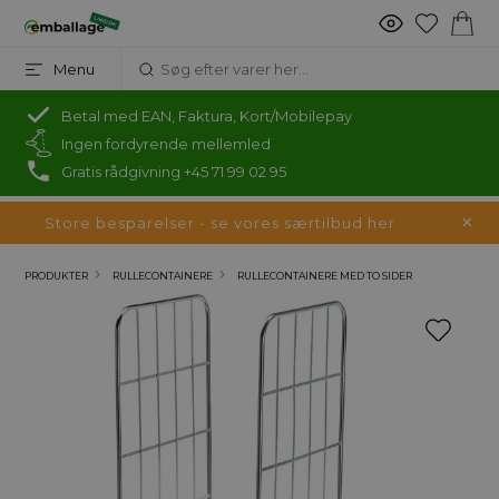
Menu
Betal med EAN, Faktura, Kort/Mobilepay
Ingen fordyrende mellemled
Gratis rådgivning +45 71 99 02 95
Store besparelser - se vores særtilbud her
PRODUKTER
RULLECONTAINERE
RULLECONTAINERE MED TO SIDER