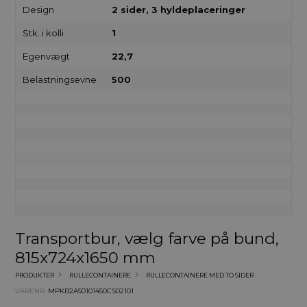
Design
2 sider, 3 hyldeplaceringer
Stk. i kolli
1
Egenvægt
22,7
Belastningsevne
500
Transportbur, vælg farve på bund,
815x724x1650 mm
PRODUKTER
RULLECONTAINERE
RULLECONTAINERE MED TO SIDER
VARENR.
MPKB2A50101450CS02101