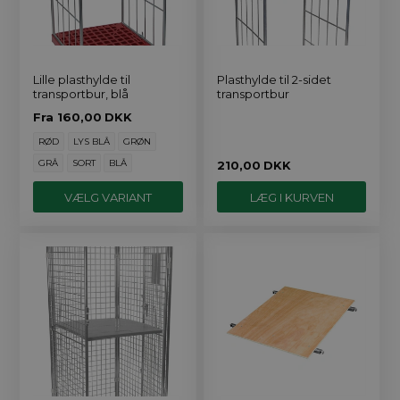
Lille plasthylde til
Plasthylde til 2-sidet
transportbur, blå
transportbur
Fra
160,00
DKK
RØD
LYS BLÅ
GRØN
GRÅ
SORT
BLÅ
210,00
DKK
VÆLG VARIANT