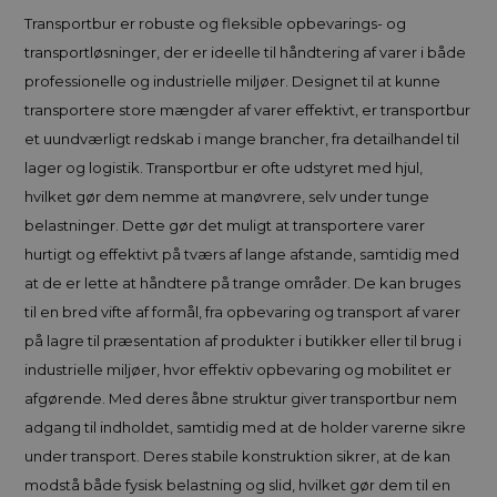
Transportbur er robuste og fleksible opbevarings- og
transportløsninger, der er ideelle til håndtering af varer i både
professionelle og industrielle miljøer. Designet til at kunne
transportere store mængder af varer effektivt, er transportbur
et uundværligt redskab i mange brancher, fra detailhandel til
lager og logistik. Transportbur er ofte udstyret med hjul,
hvilket gør dem nemme at manøvrere, selv under tunge
belastninger. Dette gør det muligt at transportere varer
hurtigt og effektivt på tværs af lange afstande, samtidig med
at de er lette at håndtere på trange områder. De kan bruges
til en bred vifte af formål, fra opbevaring og transport af varer
på lagre til præsentation af produkter i butikker eller til brug i
industrielle miljøer, hvor effektiv opbevaring og mobilitet er
afgørende. Med deres åbne struktur giver transportbur nem
adgang til indholdet, samtidig med at de holder varerne sikre
under transport. Deres stabile konstruktion sikrer, at de kan
modstå både fysisk belastning og slid, hvilket gør dem til en