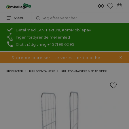
Menu
Betal med EAN, Faktura, Kort/Mobilepay
Ingen fordyrende mellemled
Gratis rådgivning +45 71 99 02 95
Store besparelser - se vores særtilbud her
PRODUKTER
RULLECONTAINERE
RULLECONTAINERE MED TO SIDER