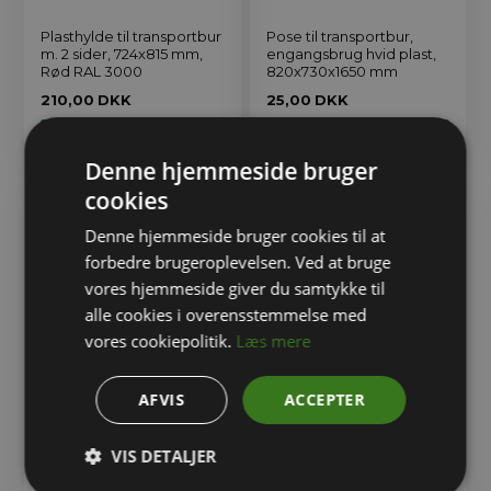
Plasthylde til transportbur
Pose til transportbur,
m. 2 sider, 724x815 mm,
engangsbrug hvid plast,
Rød RAL 3000
820x730x1650 mm
210,00
DKK
25,00
DKK
Denne hjemmeside bruger
cookies
Denne hjemmeside bruger cookies til at
forbedre brugeroplevelsen. Ved at bruge
vores hjemmeside giver du samtykke til
alle cookies i overensstemmelse med
vores cookiepolitik.
Læs mere
AFVIS
ACCEPTER
Plasthylde til transportbur
Plasthylde til transportbur
m. 2 sider, 724x815 mm,
m. 3 sider, 724x815 mm,
VIS DETALJER
Vælg farve
Rød RAL 3000
Fra
210,00
DKK