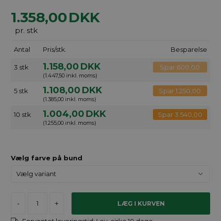
1.358,00
DKK
pr. stk
Antal
Pris/stk.
Besparelse
1.158,00
DKK
3 stk
Spar 600,00
(1.447,50 inkl. moms)
1.108,00
DKK
5 stk
Spar 1.250,00
(1.385,00 inkl. moms)
1.004,00
DKK
10 stk
Spar 3.540,00
(1.255,00 inkl. moms)
Vælg farve på bund
-
+
Forventet leveringstid:
Lev. cirka 10 dage