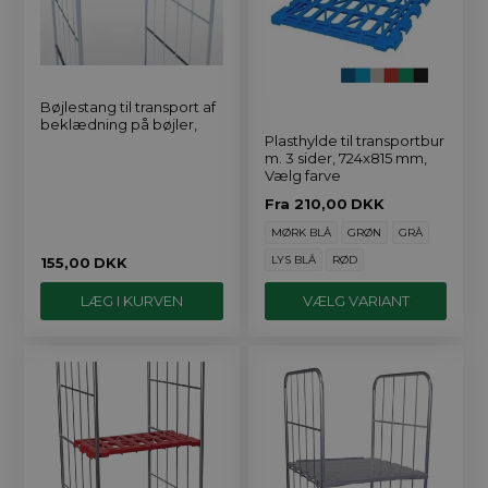
Bøjlestang til transport af
beklædning på bøjler,
Plasthylde til transportbur
m. 3 sider, 724x815 mm,
Vælg farve
Fra
210,00
DKK
MØRK BLÅ
GRØN
GRÅ
LYS BLÅ
RØD
155,00
DKK
VÆLG VARIANT