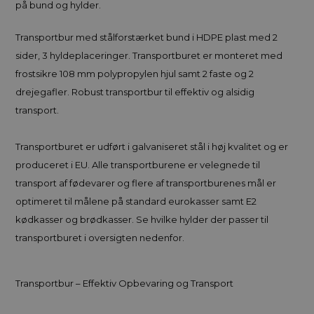
på bund og hylder.
Transportbur med stålforstærket bund i HDPE plast med 2
sider, 3 hyldeplaceringer. Transportburet er monteret med
frostsikre 108 mm polypropylen hjul samt 2 faste og 2
drejegafler. Robust transportbur til effektiv og alsidig
transport.
Transportburet er udført i galvaniseret stål i høj kvalitet og er
produceret i EU. Alle transportburene er velegnede til
transport af fødevarer og flere af transportburenes mål er
optimeret til målene på standard eurokasser samt E2
kødkasser og brødkasser. Se hvilke hylder der passer til
transportburet i oversigten nedenfor.
Transportbur – Effektiv Opbevaring og Transport