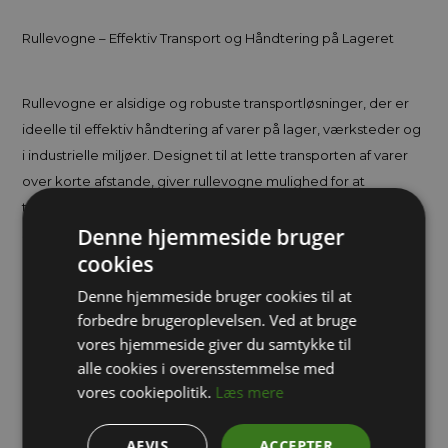
Rullevogne – Effektiv Transport og Håndtering på Lageret
Rullevogne er alsidige og robuste transportløsninger, der er
ideelle til effektiv håndtering af varer på lager, værksteder og
i industrielle miljøer. Designet til at lette transporten af varer
over korte afstande, giver rullevogne mulighed for at
transportere både lette og tunge laster hurtigt og effektivt,
Denne hjemmeside bruger
samtidig med at de reducerer behovet for fysisk anstrengelse
cookies
og gentagne ture.
Rullevogne er ofte udstyret med flere hylder, hvilket giver
Denne hjemmeside bruger cookies til at
mulighed for at organisere og transportere flere varer på én
forbedre brugeroplevelsen. Ved at bruge
gang. De er udstyret med hjul, hvilket gør det muligt at
vores hjemmeside giver du samtykke til
manøvrere vognen let, selv i trange områder eller på ujævne
alle cookies i overensstemmelse med
overflader. Dette gør dem ideelle til både lager og
vores cookiepolitik.
Læs mere
opbevaring, da de muliggør fleksibel bevægelse og
effektivitet i arbejdsgangene.
AFVIS
ACCEPTER