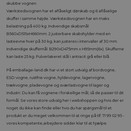
skubbe vognen.
Værkstedsvognen har et aflåseligt dørskab og 6 aflåselige
skuffer i samme højde. Værkstedsvognen har en maks
belastning på 400 kg. Indvendige skabsmål:
B560xD515xH660mm. 2 justerbare skabshylder med en
lasteevne hver på 30 kg, kan justeres i intervaller af 30 mm.
Indvendige skuffemål: B290xD475mm x H95mm(6x). Skufferne
kan laste 25 kg. Pulverlakeret stål i antracit grå eller blå.
På emballage-land.dk har vi et stort udvalg af bordvogne,
ESD vogne, rustfrie vogne, hyldevogne, lagervogne,
trækvogne, pladevogne og sværlastvogne til lager og
industri. Du kan få vognene i forskellige mål, så de passer til dit
formål. Se vores store udvalg her i webshoppen og hvis der er
noget du ikke kan finde eller hvis du har spørgsmål til et
produkt er du meget velkommen til at ringe på tlf. 71 99 02 95 -
vores kompetente,arbejdere sidder klar til at hjælpe.