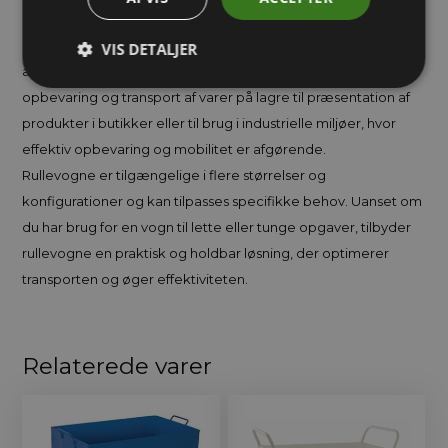
Disse vogne er designet til at kunne modstå hårde forhold,
hvilket gør dem til en pålidelig løsning i krævende
VIS DETALJER
arbejdsmiljøer. De kan bruges til en bred vifte af opgaver, fra
opbevaring og transport af varer på lagre til præsentation af
produkter i butikker eller til brug i industrielle miljøer, hvor
effektiv opbevaring og mobilitet er afgørende.
Rullevogne er tilgængelige i flere størrelser og
konfigurationer og kan tilpasses specifikke behov. Uanset om
du har brug for en vogn til lette eller tunge opgaver, tilbyder
rullevogne en praktisk og holdbar løsning, der optimerer
transporten og øger effektiviteten.
Relaterede varer