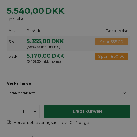
5.540,00
DKK
pr. stk
Antal
Pris/stk.
Besparelse
5.355,00
DKK
3 stk
Spar 555,00
(6.693,75 inkl. moms)
5.170,00
DKK
5 stk
Spar 1.850,00
(6.462,50 inkl. moms)
Vælg farve
-
+
Forventet leveringstid:
Lev. 10-14 dage