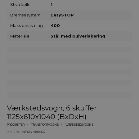
Stk. i kolli
1
Bremsesystem
EasySTOP
Maks belastning
400
Materiale
Stål med pulverlakering
Værkstedsvogn, 6 skuffer
1125x610x1040 (BxDxH)
PRODUKTER
TRANSPORTVOGNE
VÆRKSTEDSVOGNE
VARENR.
MPSW-985.003