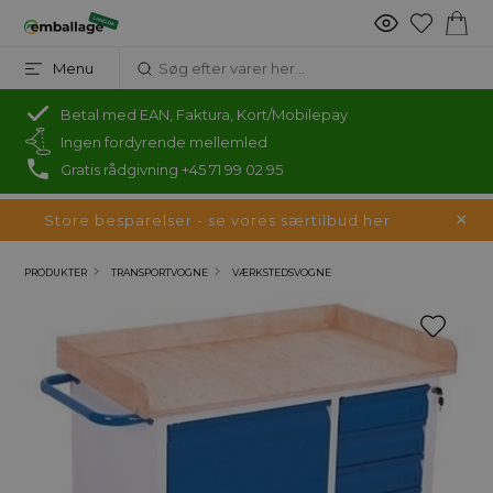
Menu
Betal med EAN, Faktura, Kort/Mobilepay
Ingen fordyrende mellemled
Gratis rådgivning +45 71 99 02 95
Store besparelser - se vores særtilbud her
PRODUKTER
TRANSPORTVOGNE
VÆRKSTEDSVOGNE