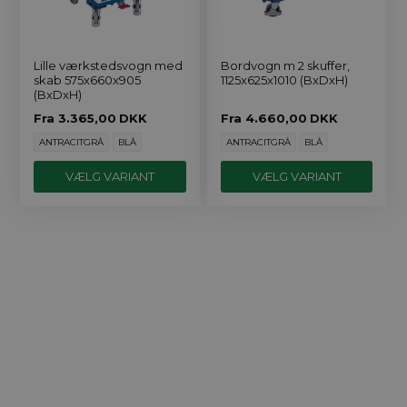
Lille værkstedsvogn med
Bordvogn m 2 skuffer,
skab 575x660x905
1125x625x1010 (BxDxH)
(BxDxH)
Fra
3.365,00
DKK
Fra
4.660,00
DKK
ANTRACITGRÅ
BLÅ
ANTRACITGRÅ
BLÅ
VÆLG VARIANT
VÆLG VARIANT