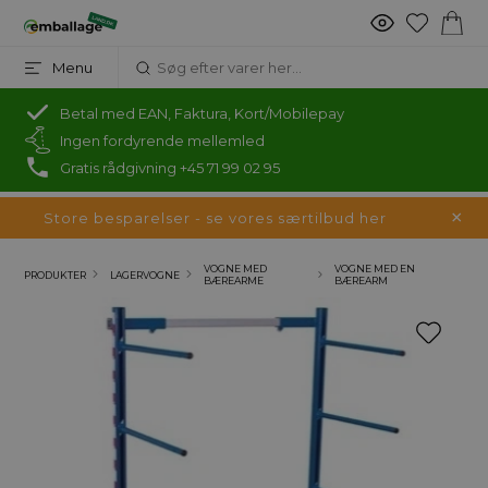
Menu
Betal med EAN, Faktura, Kort/Mobilepay
Ingen fordyrende mellemled
Gratis rådgivning +45 71 99 02 95
Store besparelser - se vores særtilbud her
VOGNE MED
VOGNE MED EN
PRODUKTER
LAGERVOGNE
BÆREARME
BÆREARM