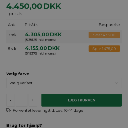
4.450,00
DKK
pr. stk
Antal
Pris/stk.
Besparelse
4.305,00
DKK
3 stk
Spar 435,00
(5.381,25 inkl. moms)
4.155,00
DKK
5 stk
Spar 1.475,00
(5.193,75 inkl. moms)
Vælg farve
-
+
Forventet leveringstid:
Lev. 10-14 dage
Brug for hjælp?