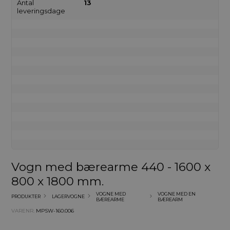
Antal
13
leveringsdage
Vogn med bærearme 440 - 1600 x
800 x 1800 mm.
VOGNE MED
VOGNE MED EN
PRODUKTER
LAGERVOGNE
BÆREARME
BÆREARM
VARENR.
MPSW-160.006