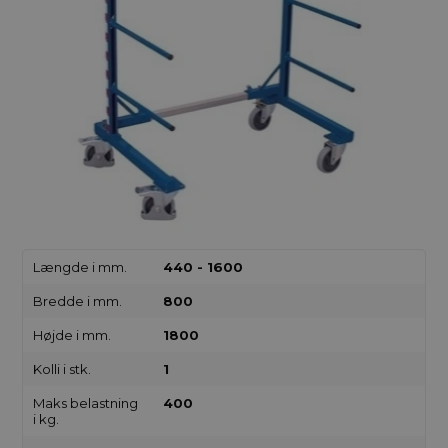
Længde i mm.
440 - 1600
Bredde i mm.
800
Højde i mm.
1800
Kolli i stk.
1
Maks belastning
400
i kg.