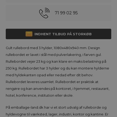
71 99 02 95
INDHENT TILBUD PÅ STORKØB
Gult rullebord med 3 hylder, 1080x480x940 mm. Design
rullebordet er lavet i stål med pulverlakering, i farven gul.
Rullebordet vejer 23 kg og kan klare en maks belastning på
250 kg. Rullebordet har 3 hylder og du kan montere hylderne
med hyldekanten opad eller nedad efter dit behov.
Rullebordet leveres usamlet. Rullebordet er praktisk at
rengøre og kan anvendes på kontoret, i hjemmet, restaurant,
hotel, konference, institution eller skole.
På emballage-land.dk har vi et stort udvalg af rulleborde og
hyldevogne til værksted, lager, industri, kontor og kantine. Er