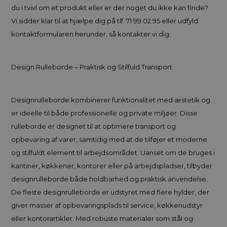
du i tvivl om et produkt eller er der noget du ikke kan finde?
Vi sidder klar til at hjælpe dig på tlf. 71 99 02 95 eller udfyld
kontaktformularen herunder, så kontakter vi dig.
Design Rulleborde – Praktisk og Stilfuld Transport
Designrulleborde kombinerer funktionalitet med æstetik og
er ideelle til både professionelle og private miljøer. Disse
rulleborde er designet til at optimere transport og
opbevaring af varer, samtidig med at de tilføjer et moderne
og stilfuldt element til arbejdsområdet. Uanset om de bruges i
kantiner, køkkener, kontorer eller på arbejdspladser, tilbyder
designrulleborde både holdbarhed og praktisk anvendelse.
De fleste designrulleborde er udstyret med flere hylder, der
giver masser af opbevaringsplads til service, køkkenudstyr
eller kontorartikler. Med robuste materialer som stål og