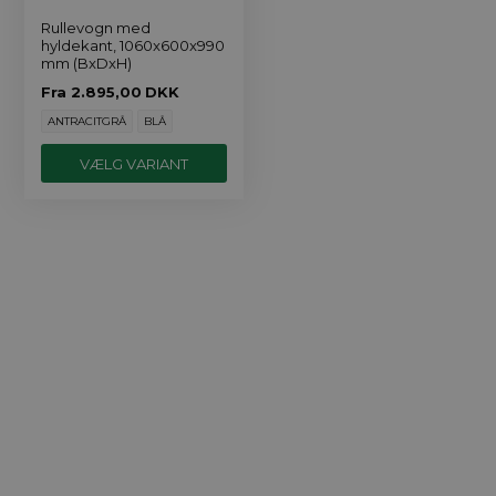
Rullevogn med
hyldekant, 1060x600x990
mm (BxDxH)
Fra
2.895,00
DKK
ANTRACITGRÅ
BLÅ
VÆLG VARIANT