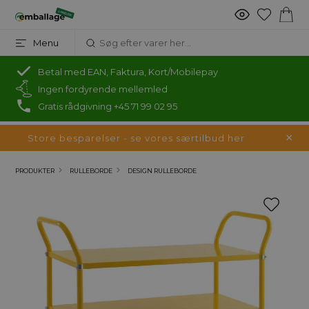
Menu
Betal med EAN, Faktura, Kort/Mobilepay
Ingen fordyrende mellemled
Gratis rådgivning +45 71 99 02 95
Store besparelser - se vores særtilbud her
PRODUKTER
RULLEBORDE
DESIGN RULLEBORDE