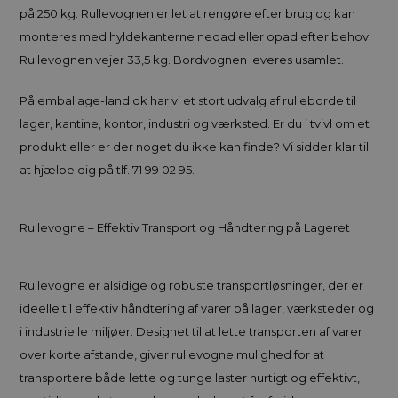
på 250 kg. Rullevognen er let at rengøre efter brug og kan
monteres med hyldekanterne nedad eller opad efter behov.
Rullevognen vejer 33,5 kg. Bordvognen leveres usamlet.
På emballage-land.dk har vi et stort udvalg af rulleborde til
lager, kantine, kontor, industri og værksted. Er du i tvivl om et
produkt eller er der noget du ikke kan finde? Vi sidder klar til
at hjælpe dig på tlf. 71 99 02 95.
Rullevogne – Effektiv Transport og Håndtering på Lageret
Rullevogne er alsidige og robuste transportløsninger, der er
ideelle til effektiv håndtering af varer på lager, værksteder og
i industrielle miljøer. Designet til at lette transporten af varer
over korte afstande, giver rullevogne mulighed for at
transportere både lette og tunge laster hurtigt og effektivt,