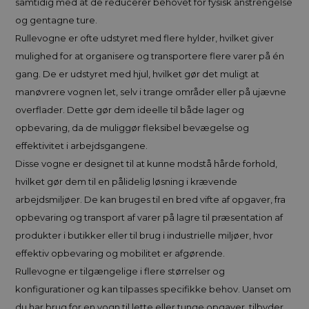
samtidig med at de reducerer behovet for fysisk anstrengelse
og gentagne ture.
Rullevogne er ofte udstyret med flere hylder, hvilket giver
mulighed for at organisere og transportere flere varer på én
gang. De er udstyret med hjul, hvilket gør det muligt at
manøvrere vognen let, selv i trange områder eller på ujævne
overflader. Dette gør dem ideelle til både lager og
opbevaring, da de muliggør fleksibel bevægelse og
effektivitet i arbejdsgangene.
Disse vogne er designet til at kunne modstå hårde forhold,
hvilket gør dem til en pålidelig løsning i krævende
arbejdsmiljøer. De kan bruges til en bred vifte af opgaver, fra
opbevaring og transport af varer på lagre til præsentation af
produkter i butikker eller til brug i industrielle miljøer, hvor
effektiv opbevaring og mobilitet er afgørende.
Rullevogne er tilgængelige i flere størrelser og
konfigurationer og kan tilpasses specifikke behov. Uanset om
du har brug for en vogn til lette eller tunge opgaver, tilbyder