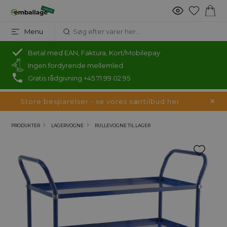
Menu
Betal med EAN, Faktura, Kort/Mobilepay
Ingen fordyrende mellemled
Gratis rådgivning +45 71 99 02 95
Store besparelser - se vores særtilbud her
PRODUKTER
LAGERVOGNE
RULLEVOGNE TIL LAGER