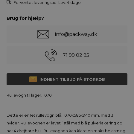
Forventet leveringstid:
Lev. 4 dage
Brug for hjælp?
info@packway.dk
71 99 02 95
INDHENT TILBUD PÅ STORKØB
Rullevogn til lager, 1070
Dette er en let rullevogn blå, 1070x585x940 mm, med 3
hylder. Rullevognen er lavet i stål med blå pulverlakering og
har 4 drejbare hjul. Rullevognen kan klare en maks belastning