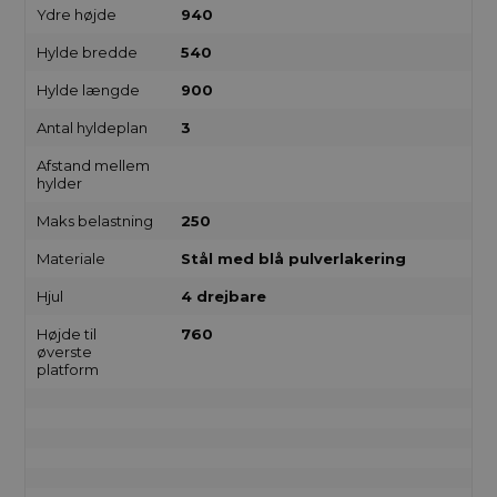
Ydre højde
940
Hylde bredde
540
Hylde længde
900
Antal hyldeplan
3
Afstand mellem
hylder
Maks belastning
250
Materiale
Stål med blå pulverlakering
Hjul
4 drejbare
Højde til
760
øverste
platform