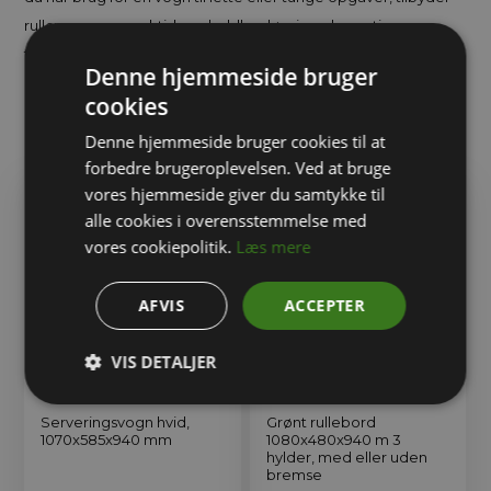
rullevogne en praktisk og holdbar løsning, der optimerer
transporten og øger effektiviteten.
Denne hjemmeside bruger
cookies
Denne hjemmeside bruger cookies til at
Relaterede varer
forbedre brugeroplevelsen. Ved at bruge
vores hjemmeside giver du samtykke til
alle cookies i overensstemmelse med
vores cookiepolitik.
Læs mere
AFVIS
ACCEPTER
VIS DETALJER
Serveringsvogn hvid,
Grønt rullebord
1070x585x940 mm
1080x480x940 m 3
hylder, med eller uden
bremse