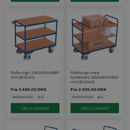
Rullevogn, 1040x500x880
Rullevogn med
mm (BxDxH)
hyldekant, 1260x800x990
mm (BxDxH)
Fra
3.505,00
DKK
Fra
2.925,00
DKK
ANTRACITGRÅ
BLÅ
ANTRACITGRÅ
BLÅ
VÆLG VARIANT
VÆLG VARIANT