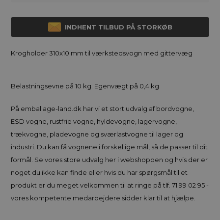
INDHENT TILBUD PÅ STORKØB
Krogholder 310x10 mm til værkstedsvogn med gittervæg
Belastningsevne på 10 kg. Egenvægt på 0,4 kg
På emballage-land.dk har vi et stort udvalg af bordvogne,
ESD vogne, rustfrie vogne, hyldevogne, lagervogne,
trækvogne, pladevogne og sværlastvogne til lager og
industri. Du kan få vognene i forskellige mål, så de passer til dit
formål. Se vores store udvalg her i webshoppen og hvis der er
noget du ikke kan finde eller hvis du har spørgsmål til et
produkt er du meget velkommen til at ringe på tlf. 71 99 02 95 -
vores kompetente medarbejdere sidder klar til at hjælpe.