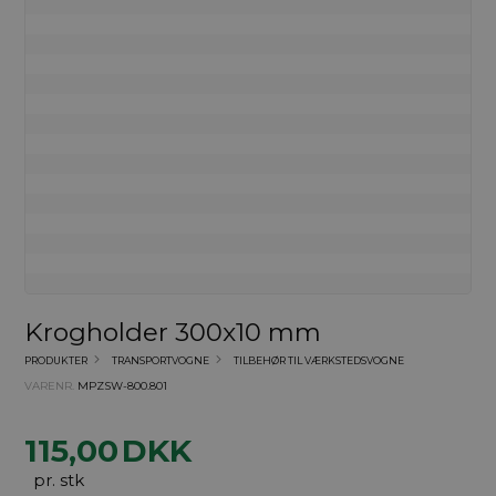
Krogholder 300x10 mm
PRODUKTER
TRANSPORTVOGNE
TILBEHØR TIL VÆRKSTEDSVOGNE
VARENR.
MPZSW-800.801
115,00
DKK
pr. stk