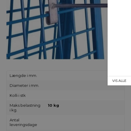
Længde i mm.
VIS ALLE
Diameter i mm.
Kolli i stk
Maks belastning
10 kg
i kg.
Antal
leveringsdage