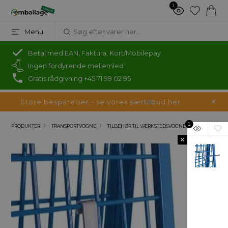
1
Menu
Betal med EAN, Faktura, Kort/Mobilepay
Ingen fordyrende mellemled
Gratis rådgivning +45 71 99 02 95
Store besparelser - se vores særtilbud her
1
PRODUKTER
TRANSPORTVOGNE
TILBEHØR TIL VÆRKSTEDSVOGNE
×