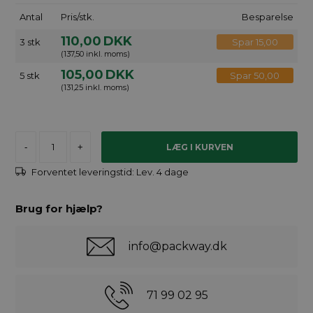
Antal
Pris/stk.
Besparelse
110,00
DKK
3 stk
Spar 15,00
(137,50 inkl. moms)
105,00
DKK
5 stk
Spar 50,00
(131,25 inkl. moms)
-
+
Forventet leveringstid:
Lev. 4 dage
Brug for hjælp?
info@packway.dk
71 99 02 95