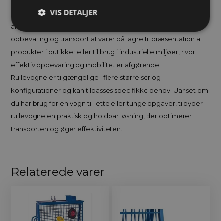
Disse vogne er designet til at kunne modstå hårde forhold,
VIS DETALJER
hvilket gør dem til en pålidelig løsning i krævende
arbejdsmiljøer. De kan bruges til en bred vifte af opgaver, fra
opbevaring og transport af varer på lagre til præsentation af
produkter i butikker eller til brug i industrielle miljøer, hvor
effektiv opbevaring og mobilitet er afgørende.
Rullevogne er tilgængelige i flere størrelser og
konfigurationer og kan tilpasses specifikke behov. Uanset om
du har brug for en vogn til lette eller tunge opgaver, tilbyder
rullevogne en praktisk og holdbar løsning, der optimerer
transporten og øger effektiviteten.
Relaterede varer