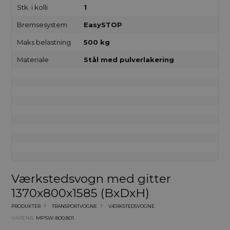
Stk. i kolli
1
Bremsesystem
EasySTOP
Maks belastning
500 kg
Materiale
Stål med pulverlakering
Værkstedsvogn med gitter
1370x800x1585 (BxDxH)
PRODUKTER
TRANSPORTVOGNE
VÆRKSTEDSVOGNE
VARENR.
MPSW-800.801