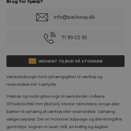
Brug for hjælp?
info@packway.dk
71 99 02 95
INDHENT TILBUD PÅ STORKØB
Værkstedsvogn med ophængsgitter til værktøj og
reservedele inkl. tophylde
Praktisk og mobil gittervogn til værkstedet i målene
1370x800x1560 mm (BxDxH). Monter rørholdere, kroge eller
bakker til ophæng af værktøj eller reservedele. Ophæng
sælges separat. Der er monteret støjsvage og afsmitningsfrie
gummihjul. Vognen er lavet i stål, en kraftig og slagfast