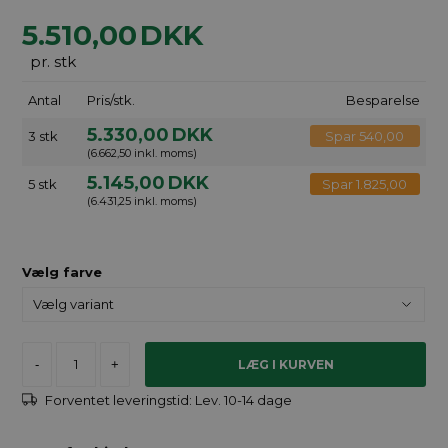
5.510,00
DKK
pr. stk
Antal
Pris/stk.
Besparelse
5.330,00
DKK
3 stk
Spar 540,00
(6.662,50 inkl. moms)
5.145,00
DKK
5 stk
Spar 1.825,00
(6.431,25 inkl. moms)
Vælg farve
-
+
Forventet leveringstid:
Lev. 10-14 dage