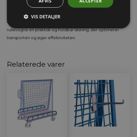
AFVIS
ACCEPTER
Rullevogne er tilgængelige i flere størrelser og
konfigurationer og kan tilpasses specifikke behov. Uanset om
VIS DETALJER
du har brug for en vogn til lette eller tunge opgaver, tilbyder
rullevogne en praktisk og holdbar løsning, der optimerer
transporten og øger effektiviteten.
Relaterede varer