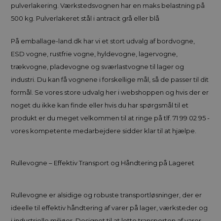
pulverlakering. Værkstedsvognen har en maks belastning på
500 kg. Pulverlakeret stål i antracit grå eller blå
På emballage-land.dk har vi et stort udvalg af bordvogne,
ESD vogne, rustfrie vogne, hyldevogne, lagervogne,
trækvogne, pladevogne og sværlastvogne til lager og
industri. Du kan få vognene i forskellige mål, så de passer til dit
formål. Se vores store udvalg her i webshoppen og hvis der er
noget du ikke kan finde eller hvis du har spørgsmål til et
produkt er du meget velkommen til at ringe på tlf. 71 99 02 95 -
vores kompetente medarbejdere sidder klar til at hjælpe.
Rullevogne – Effektiv Transport og Håndtering på Lageret
Rullevogne er alsidige og robuste transportløsninger, der er
ideelle til effektiv håndtering af varer på lager, værksteder og
i industrielle miljøer. Designet til at lette transporten af varer