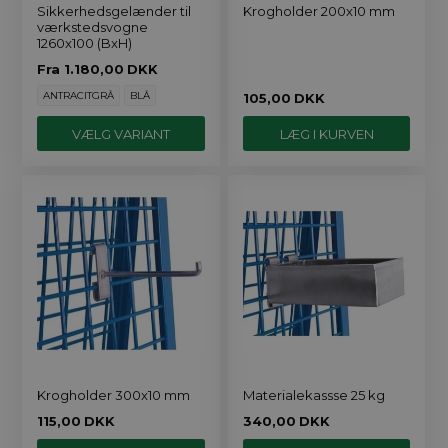
Sikkerhedsgelænder til
Krogholder 200x10 mm
værkstedsvogne
1260x100 (BxH)
Fra
1.180,00
DKK
ANTRACITGRÅ
BLÅ
105,00
DKK
VÆLG VARIANT
Krogholder 300x10 mm
Materialekassse 25 kg
115,00
DKK
340,00
DKK