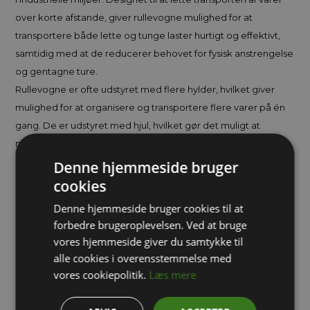
over korte afstande, giver rullevogne mulighed for at
transportere både lette og tunge laster hurtigt og effektivt,
samtidig med at de reducerer behovet for fysisk anstrengelse
og gentagne ture.
Rullevogne er ofte udstyret med flere hylder, hvilket giver
mulighed for at organisere og transportere flere varer på én
gang. De er udstyret med hjul, hvilket gør det muligt at
manøvrere vognen let, selv i trange områder eller på ujævne
overflader. Dette gør dem ideelle til både lager og
Denne hjemmeside bruger
opbevaring, da de muliggør fleksibel bevægelse og
cookies
effektivitet i arbejdsgangene.
Denne hjemmeside bruger cookies til at
Disse vogne er designet til at kunne modstå hårde forhold,
forbedre brugeroplevelsen. Ved at bruge
hvilket gør dem til en pålidelig løsning i krævende
vores hjemmeside giver du samtykke til
arbejdsmiljøer. De kan bruges til en bred vifte af opgaver, fra
alle cookies i overensstemmelse med
opbevaring og transport af varer på lagre til præsentation af
vores cookiepolitik.
Læs mere
produkter i butikker eller til brug i industrielle miljøer, hvor
effektiv opbevaring og mobilitet er afgørende.