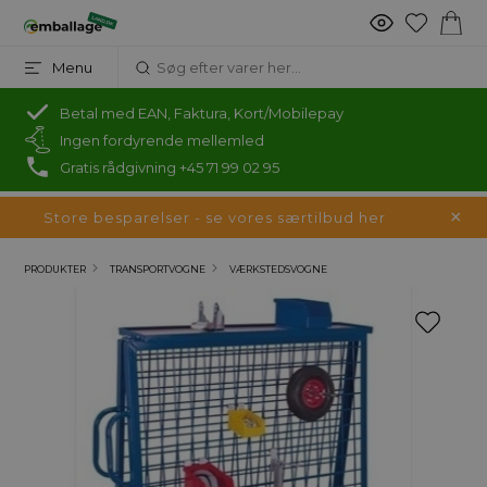
Menu
Betal med EAN, Faktura, Kort/Mobilepay
Ingen fordyrende mellemled
Gratis rådgivning +45 71 99 02 95
Store besparelser - se vores særtilbud her
PRODUKTER
TRANSPORTVOGNE
VÆRKSTEDSVOGNE